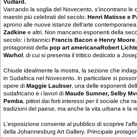
Vuillard.
Varcando la soglia del Novecento, s’incontrano le 
maestri più celebrati del secolo:
Henri Matisse e 
aprono alle nuove istanze dell’arte contemporane
Zadkine
e altri. Non mancano esponenti della sec
secolo: i britannici
Francis Bacon e Henry Moore
protagonisti della
pop art americana
Robert Licht
Warhol
, di cui si presenta il trittico dedicato a Jos
Chiude idealmente la mostra, la sezione che indaga
in Sudafrica nel Novecento. In particolare si poss
opere di
Maggie Laubser
, una delle esponenti de
sudafricano e i lavori di
Maude Sumner, Selby Mv
Pemba
, pittori dai forti interessi per il sociale che 
tradizioni del paese, ma anche la vita urbana e la re
L’esposizione consente al pubblico di scoprire l’aff
della Johannesburg Art Gallery. Principale protagon