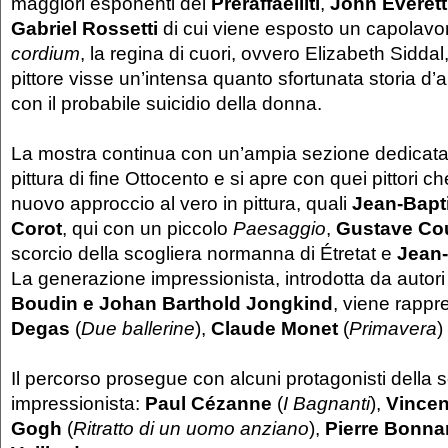
maggiori esponenti dei
Preraffaelliti
,
John Everett
Gabriel Rossetti
di cui viene esposto un capolavo
cordium
, la regina di cuori, ovvero Elizabeth Siddal,
pittore visse un’intensa quanto sfortunata storia d
con il probabile suicidio della donna.
La mostra continua con un’ampia sezione dedicata a
pittura di fine Ottocento e si apre con quei pittori c
nuovo approccio al vero in pittura, quali
Jean-Bapti
Corot
, qui con un piccolo
Paesaggio
,
Gustave Co
scorcio della scogliera normanna di Étretat e
Jean-
La generazione impressionista, introdotta da autori
Boudin e Johan Barthold Jongkind
, viene rapp
Degas
(
Due ballerine
),
Claude Monet
(
Primavera
)
Il percorso prosegue con alcuni protagonisti della 
impressionista:
Paul Cézanne
(
I Bagnanti
),
Vincen
Gogh
(
Ritratto di un uomo anziano
),
Pierre Bonna