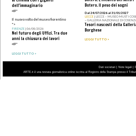
al cinema con i giganti
Botero. Il peso dei sogni
dell'immaginario
Dal 24/07/2026 al 31/01/2027
LECCE
| LECCE – MUSEO MUST I CO
Il nuovo volto del museo fiorentino
– GALLERIA NAZIONALE DI COSENZ
Tesori nascosti della Galleri
">
FIRENZE
| 06/08/2026
Borghese
Nel futuro degli Uffizi. Tra due
anni la chiusura dei lavori
LEGGI TUTTO >
LEGGI TUTTO >
|
|
Dati societari
Note legali
ARTE.it è una testata giornalistica online iscritta al Registro della Stampa presso il Trib