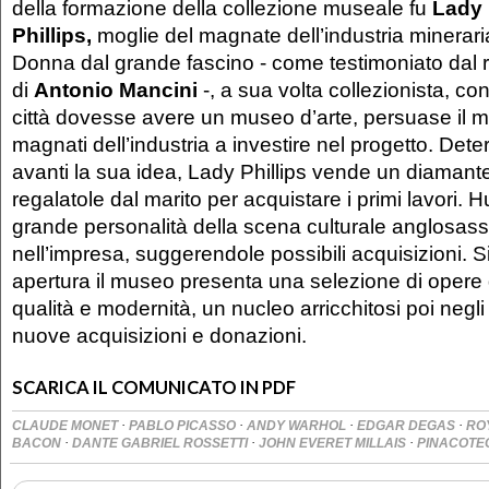
della formazione della collezione museale fu
Lady 
Phillips,
moglie del magnate dell’industria mineraria 
Donna dal grande fascino - come testimoniato dal ri
di
Antonio Mancini
-, a sua volta collezionista, co
città dovesse avere un museo d’arte, persuase il ma
magnati dell’industria a investire nel progetto. Det
avanti la sua idea, Lady Phillips vende un diamant
regalatole dal marito per acquistare i primi lavori. 
grande personalità della scena culturale anglosass
nell’impresa, suggerendole possibili acquisizioni. S
apertura il museo presenta una selezione di opere d
qualità e modernità, un nucleo arricchitosi poi negli
nuove acquisizioni e donazioni.
SCARICA IL COMUNICATO IN PDF
·
·
·
·
CLAUDE MONET
PABLO PICASSO
ANDY WARHOL
EDGAR DEGAS
RO
·
·
·
BACON
DANTE GABRIEL ROSSETTI
JOHN EVERET MILLAIS
PINACOTEC