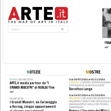
FRA
N
OTIZIE
M
OSTRE
ROMA
| 06/08/2026
Dal 30/07/2026 al 01/11/2026
ARTE.it media partner de "I
VERONA
| CENTRO INTERNAZIONAL
FOTOGRAFIA SCAVI SCALIGERI
GRANDI MAESTRI" di KUBLAI Film
Dorothea Lange
Dal 24/07/2026 al 31/10/2026
PALERMO
| PALAZZO BELMONTE RIS
06/08/2026
PALERMO I PARCO ARCHEOLOGICO 
I Grandi Maestri: da Caravaggio
PAESAGGISTICO VALLE DEI TEMPLI -
a Herzog, cinque appuntamenti
AGRIGENTO
Botero. L’incanto del Mito I