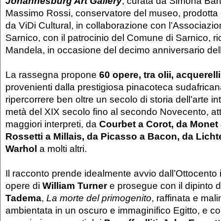
Johannesburg Art Gallery
, curata da Simona Bar
Massimo Rossi, conservatore del museo, prodotta 
da ViDi Cultural, in collaborazione con l’Associazi
Sarnico, con il patrocinio del Comune di Sarnico, r
Mandela, in occasione del decimo anniversario de
La rassegna propone
60 opere, tra olii, acquerell
provenienti dalla prestigiosa pinacoteca sudafricana
ripercorrere ben oltre un secolo di storia dell’arte i
metà del XIX secolo fino al secondo Novecento, att
maggiori interpreti, da
Courbet a Corot, da Monet
Rossetti a Millais, da Picasso a Bacon, da Licht
Warhol
a molti altri.
Il racconto prende idealmente avvio dall’Ottocento
opere di
William Turner
e prosegue con il dipinto 
Tadema
,
La morte del primogenito
, raffinata e ma
ambientata in un oscuro e immaginifico Egitto, e con