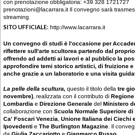
con prenotazione obbligatoria: +39 328 1721727
prenotazioni@lacarrara.it Il convegno sarà trasmes
streaming
SITO UFFICIALE:
http://www.lacarrara.it
Un convegno di studi è l'occasione per Accade
riflettere sull'arte scultorea partendo dal propri
offrendo ad addetti ai lavori e al pubblico la poss
approfondire temi storico artistici, di fruizione e
anche grazie a un laboratorio e una visita guida
La pelle della scultura,
questo il titolo della
tre gi
novembre)
, realizzata con il contributo di
Regione
Lombardia
e
Direzione Generale
del
Ministero de
collaborazione con
Scuola Normale Superiore di
Ca' Foscari Venezia
,
Unione Italiana dei Ciechi 
Ipovedenti
e
The Burlington Magazine
. Il conve
da
Giulia Zaccariotto
e
Gianmarco Russo.