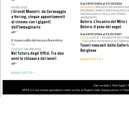
Dal 24/07/2026 al 31/10/2026
PALERMO
| PALAZZO BELMONTE RIS
06/08/2026
PALERMO I PARCO ARCHEOLOGICO 
I Grandi Maestri: da Caravaggio
PAESAGGISTICO VALLE DEI TEMPLI -
a Herzog, cinque appuntamenti
AGRIGENTO
Botero. L’incanto del Mito I
al cinema con i giganti
Botero. Il peso dei sogni
dell'immaginario
Dal 24/07/2026 al 31/01/2027
LECCE
| LECCE – MUSEO MUST I CO
Il nuovo volto del museo fiorentino
– GALLERIA NAZIONALE DI COSENZ
Tesori nascosti della Galleri
">
FIRENZE
| 06/08/2026
Borghese
Nel futuro degli Uffizi. Tra due
anni la chiusura dei lavori
LEGGI TUTTO >
LEGGI TUTTO >
|
|
Dati societari
Note legali
ARTE.it è una testata giornalistica online iscritta al Registro della Stampa presso il Trib