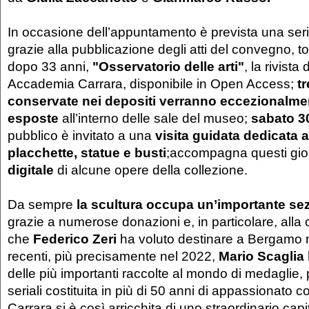
In occasione dell’appuntamento è prevista una serie 
grazie alla pubblicazione degli atti del convegno, to
dopo 33 anni,
"Osservatorio delle arti"
, la rivista 
Accademia Carrara, disponibile in Open Access;
t
conservate nei depositi verranno eccezionalme
esposte
all’interno delle sale del museo;
sabato 3
pubblico è invitato a una
visita guidata dedicata 
placchette, statue e busti
;accompagna questi gio
digitale
di alcune opere della collezione.
Da sempre
la scultura occupa un’importante se
grazie a numerose donazioni e, in particolare, alla 
che
Federico Zeri
ha voluto destinare a Bergamo n
recenti, più precisamente nel 2022,
Mario Scaglia
delle più importanti raccolte al mondo di medaglie, 
seriali costituita in più di 50 anni di appassionato 
Carrara si è così arricchita di uno straordinario capi