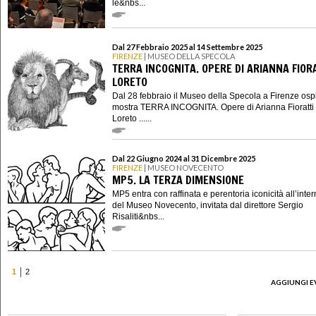
le&nbs...
Dal 27 Febbraio 2025 al 14 Settembre 2025
FIRENZE
| MUSEO DELLA SPECOLA
TERRA INCOGNITA. OPERE DI ARIANNA FIOR
LORETO
Dal 28 febbraio il Museo della Specola a Firenze ospi
mostra TERRA INCOGNITA. Opere di Arianna Fioratti
Loreto ......
Dal 22 Giugno 2024 al 31 Dicembre 2025
FIRENZE
| MUSEO NOVECENTO
MP5. LA TERZA DIMENSIONE
MP5 entra con raffinata e perentoria iconicità all’inte
del Museo Novecento, invitata dal direttore Sergio
Risaliti&nbs...
1
2
AGGIUNGI E