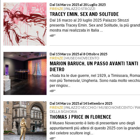
Dal 16 Marzo 2025 al 20 Luglio 2025
FIRENZE
| PALAZZO STROZZI
TRACEY EMIN. SEX AND SOLITUDE
Dal 16 marzo al 20 luglio 2025 Palazzo Strozzi
presenta Tracey Emin. Sex and Solitude, la più gran
mostra mai realizzata in Italia ...
Dal 15 Marzo 2025 al 8 Ottobre 2025
FIRENZE
| MUSEO NOVECENTO
MARION BARUCH. UN PASSO AVANTI TANTI
DIETRO
«Nata tra le due guerre, nel 1929, a Timisoara, Roma
non più Temesvàr, Ungheria. Sono nata molto vecchi
per ringiov...
Dal 14 Marzo 2025 al 14 Settembre 2025
FIRENZE
| PALAZZO VECCHIO / MUSEO NOVECENTO / PI
DELLA SIGNORIA
THOMAS J PRICE IN FLORENCE
Il Museo Novecento è lieto di presentare uno degli
appuntamenti più attesi di questo 2025 con la grand
del celebre scultore ingl...