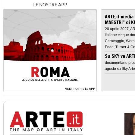
LE NOSTRE APP
ARTE.it media
MAESTRI" di K
20 aprile 2027, A
italiane cinque do
Caravaggio, Werne
Ende, Turner & Co
Su SKY va AR
documentario prod
agosto su Sky Arte
VEDI TUTTE LE APP
>