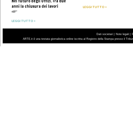
Nel futuro degli Uffizi. Tra due
anni la chiusura dei lavori
LEGGI TUTTO >
LEGGI TUTTO >
|
|
Dati societari
Note legali
ARTE.it è una testata giornalistica online iscritta al Registro della Stampa presso il Trib