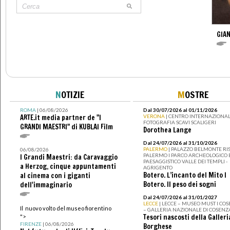
GIAN
N
OTIZIE
M
OSTRE
ROMA
| 06/08/2026
Dal 30/07/2026 al 01/11/2026
ARTE.it media partner de "I
VERONA
| CENTRO INTERNAZIONAL
FOTOGRAFIA SCAVI SCALIGERI
GRANDI MAESTRI" di KUBLAI Film
Dorothea Lange
Dal 24/07/2026 al 31/10/2026
PALERMO
| PALAZZO BELMONTE RIS
06/08/2026
PALERMO I PARCO ARCHEOLOGICO 
I Grandi Maestri: da Caravaggio
PAESAGGISTICO VALLE DEI TEMPLI -
a Herzog, cinque appuntamenti
AGRIGENTO
Botero. L’incanto del Mito I
al cinema con i giganti
Botero. Il peso dei sogni
dell'immaginario
Dal 24/07/2026 al 31/01/2027
LECCE
| LECCE – MUSEO MUST I CO
Il nuovo volto del museo fiorentino
– GALLERIA NAZIONALE DI COSENZ
Tesori nascosti della Galleri
">
FIRENZE
| 06/08/2026
Borghese