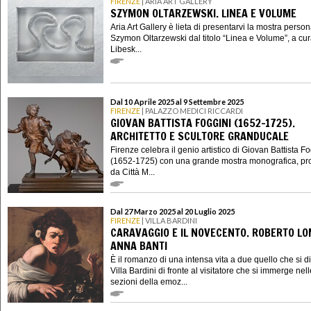
FIRENZE
| ARIA ART GALLERY
SZYMON OLTARZEWSKI. LINEA E VOLUME
Aria Art Gallery è lieta di presentarvi la mostra person
Szymon Oltarzewski dal titolo “Linea e Volume”, a cur
Libesk...
Dal 10 Aprile 2025 al 9 Settembre 2025
FIRENZE
| PALAZZO MEDICI RICCARDI
GIOVAN BATTISTA FOGGINI (1652-1725).
ARCHITETTO E SCULTORE GRANDUCALE
Firenze celebra il genio artistico di Giovan Battista F
(1652-1725) con una grande mostra monografica, p
da Città M...
Dal 27 Marzo 2025 al 20 Luglio 2025
FIRENZE
| VILLA BARDINI
CARAVAGGIO E IL NOVECENTO. ROBERTO LO
ANNA BANTI
È il romanzo di una intensa vita a due quello che si d
Villa Bardini di fronte al visitatore che si immerge nel
sezioni della emoz...