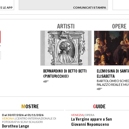
E LE APP
COMUNICATI STAMPA
>
ARTISTI
OPERE
BERNARDINO DI BETTO BETTI
ELEMOSINA DI SANT
(PINTURICCHIO)
ELISABETTA
BARTOLOMEO SCHE
PALAZZO REALE E M
M
OSTRE
G
UIDE
Dal 30/07/2026 al 01/11/2026
VENEZIA
|
OPERA
VERONA
| CENTRO INTERNAZIONALE DI
La Vergine appare a San
FOTOGRAFIA SCAVI SCALIGERI
Giovanni Nepomuceno
Dorothea Lange