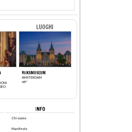
LUOGHI
A
RIJKSMUSEUM
AMSTERDAM
DONI
USEO
I
NFO
Chi siamo
Manifesto