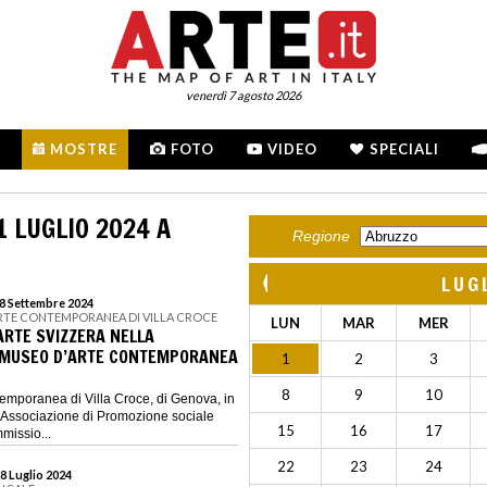
venerdì 7 agosto 2026
MOSTRE
FOTO
VIDEO
SPECIALI
1 LUGLIO 2024 A
Regione
LUG
 8 Settembre 2024
ARTE CONTEMPORANEA DI VILLA CROCE
LUN
MAR
MER
ARTE SVIZZERA NELLA
L MUSEO D’ARTE CONTEMPORANEA
1
2
3
8
9
10
temporanea di Villa Croce, di Genova, in
’Associazione di Promozione sociale
15
16
17
missio...
22
23
24
8 Luglio 2024