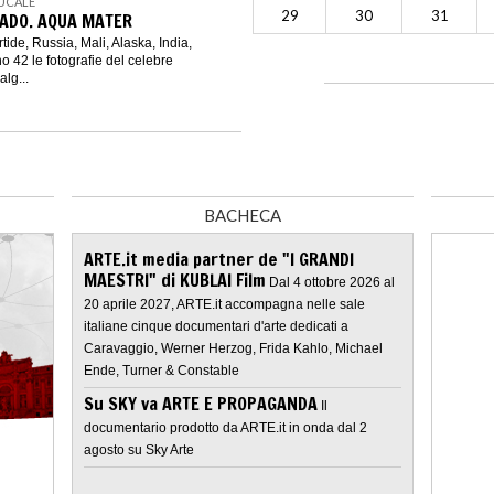
DUCALE
29
30
31
ADO. AQUA MATER
rtide, Russia, Mali, Alaska, India,
o 42 le fotografie del celebre
lg...
BACHECA
ARTE.it media partner de "I GRANDI
MAESTRI" di KUBLAI Film
Dal 4 ottobre 2026 al
20 aprile 2027, ARTE.it accompagna nelle sale
italiane cinque documentari d'arte dedicati a
Caravaggio, Werner Herzog, Frida Kahlo, Michael
Ende, Turner & Constable
Su SKY va ARTE E PROPAGANDA
Il
documentario prodotto da ARTE.it in onda dal 2
agosto su Sky Arte