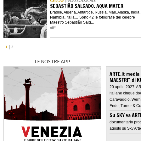
GENOVA
| PALAZZO DUCALE
SEBASTIÃO SALGADO. AQUA MATER
Brasile, Algeria, Antartide, Russia, Mali, Alaska, India,
Namibia, Italia… Sono 42 le fotografie del celebre
Maestro Sebastião Salg...
1
2
LE NOSTRE APP
ARTE.it media
MAESTRI" di K
20 aprile 2027, A
italiane cinque do
Caravaggio, Werne
Ende, Turner & Co
Su SKY va AR
documentario prod
agosto su Sky Arte