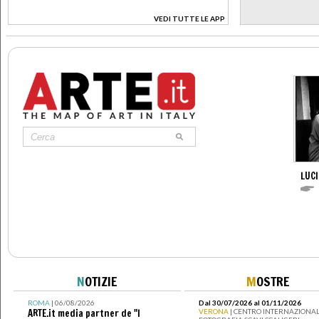
VEDI TUTTE LE APP
>
LUC
N
OTIZIE
M
OSTRE
ROMA
| 06/08/2026
Dal 30/07/2026 al 01/11/2026
ARTE.it media partner de "I
VERONA
| CENTRO INTERNAZIONAL