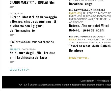
FOTOGRAFIA SCAVI SCALIGERI
GRANDI MAESTRI" di KUBLAI Film
Dorothea Lange
Dal 24/07/2026 al 31/10/2026
PALERMO
| PALAZZO BELMONTE RIS
06/08/2026
PALERMO I PARCO ARCHEOLOGICO 
I Grandi Maestri: da Caravaggio
PAESAGGISTICO VALLE DEI TEMPLI -
a Herzog, cinque appuntamenti
AGRIGENTO
Botero. L’incanto del Mito I
al cinema con i giganti
Botero. Il peso dei sogni
dell'immaginario
Dal 24/07/2026 al 31/01/2027
LECCE
| LECCE – MUSEO MUST I CO
Il nuovo volto del museo fiorentino
– GALLERIA NAZIONALE DI COSENZ
Tesori nascosti della Galleri
">
FIRENZE
| 06/08/2026
Borghese
Nel futuro degli Uffizi. Tra due
anni la chiusura dei lavori
LEGGI TUTTO >
LEGGI TUTTO >
|
|
Dati societari
Note legali
ARTE.it è una testata giornalistica online iscritta al Registro della Stampa presso il Trib