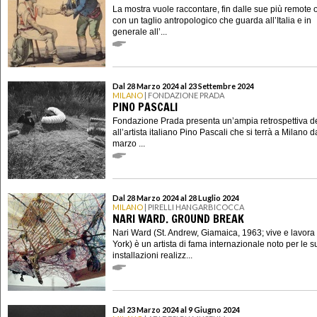
La mostra vuole raccontare, fin dalle sue più remote o
con un taglio antropologico che guarda all’Italia e in
generale all’...
Dal 28 Marzo 2024 al 23 Settembre 2024
MILANO
| FONDAZIONE PRADA
PINO PASCALI
Fondazione Prada presenta un’ampia retrospettiva d
all’artista italiano Pino Pascali che si terrà a Milano d
marzo ...
Dal 28 Marzo 2024 al 28 Luglio 2024
MILANO
| PIRELLI HANGARBICOCCA
NARI WARD. GROUND BREAK
Nari Ward (St. Andrew, Giamaica, 1963; vive e lavor
York) è un artista di fama internazionale noto per le s
installazioni realizz...
Dal 23 Marzo 2024 al 9 Giugno 2024