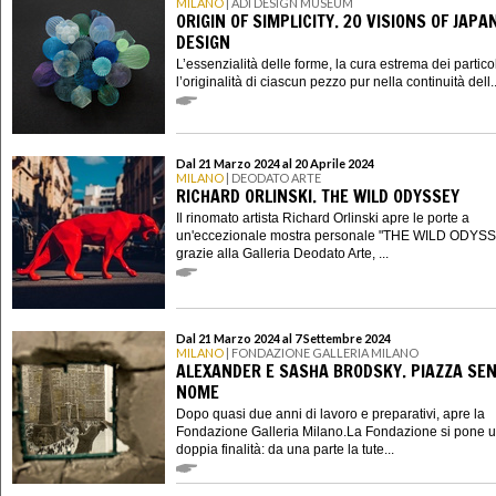
MILANO
| ADI DESIGN MUSEUM
ORIGIN OF SIMPLICITY. 20 VISIONS OF JAPA
DESIGN
L’essenzialità delle forme, la cura estrema dei particol
l’originalità di ciascun pezzo pur nella continuità dell..
Dal 21 Marzo 2024 al 20 Aprile 2024
MILANO
| DEODATO ARTE
RICHARD ORLINSKI. THE WILD ODYSSEY
Il rinomato artista Richard Orlinski apre le porte a
un'eccezionale mostra personale "THE WILD ODYSS
grazie alla Galleria Deodato Arte, ...
Dal 21 Marzo 2024 al 7 Settembre 2024
MILANO
| FONDAZIONE GALLERIA MILANO
ALEXANDER E SASHA BRODSKY. PIAZZA SE
NOME
Dopo quasi due anni di lavoro e preparativi, apre la
Fondazione Galleria Milano.La Fondazione si pone 
doppia finalità: da una parte la tute...