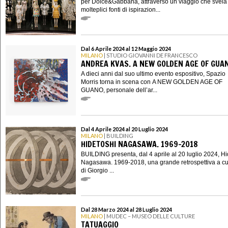
per Dolce&Gabbana, attraverso un viaggio che svela 
molteplici fonti di ispirazion...
Dal 6 Aprile 2024 al 12 Maggio 2024
MILANO
| STUDIO GIOVANNI DE FRANCESCO
ANDREA KVAS. A NEW GOLDEN AGE OF GUA
A dieci anni dal suo ultimo evento espositivo, Spazio
Morris torna in scena con A NEW GOLDEN AGE OF
GUANO, personale dell’ar...
Dal 4 Aprile 2024 al 20 Luglio 2024
MILANO
| BUILDING
HIDETOSHI NAGASAWA. 1969-2018
BUILDING presenta, dal 4 aprile al 20 luglio 2024, Hi
Nagasawa. 1969-2018, una grande retrospettiva a c
di Giorgio ...
Dal 28 Marzo 2024 al 28 Luglio 2024
MILANO
| MUDEC – MUSEO DELLE CULTURE
TATUAGGIO