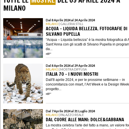
TUTTE LE
MOSTRE
DEL 09 APRILE 2024 A
MILANO
Dal 8 Aprile 2024 al 24 Aprile 2024
MILANO
| GALLERIA STILL
ACQUA – LIQUIDA BELLEZZA. FOTOGRAFIE DI
SILVANO PUPELLA
“Acqua – Liquida bellezza” è la mostra fotografica di
Sant’Anna con gli scatti di Silvano Pupella in progr
da...
Dal 8 Aprile 2024 al 29 Aprile 2024
MILANO
| MOSTRA DIFFUSA
ITALIA 70 – I NUOVI MOSTRI
Dall'8 aprile 2024, e per le prossime settimane – in
concomitanza con miart, l’Art Week e la Design Week 
progetto...
Dal 7 Aprile 2024 al 31 Luglio 2024
MILANO
| PALAZZO REALE
DAL CUORE ALLE MANI: DOLCE&GABBANA
La mostra celebra l'arte del fatto a mano, un valore f