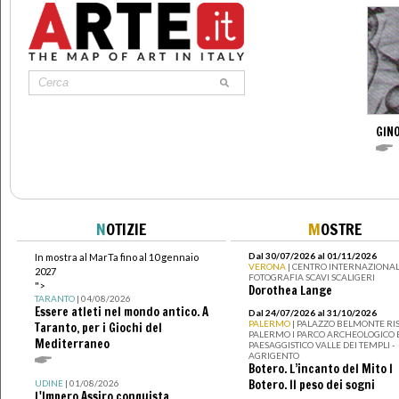
GINO
N
OTIZIE
M
OSTRE
Dal 30/07/2026 al 01/11/2026
In mostra al MarTa fino al 10 gennaio
VERONA
| CENTRO INTERNAZIONAL
2027
FOTOGRAFIA SCAVI SCALIGERI
">
Dorothea Lange
TARANTO
| 04/08/2026
Essere atleti nel mondo antico. A
Dal 24/07/2026 al 31/10/2026
PALERMO
| PALAZZO BELMONTE RIS
Taranto, per i Giochi del
PALERMO I PARCO ARCHEOLOGICO 
Mediterraneo
PAESAGGISTICO VALLE DEI TEMPLI -
AGRIGENTO
Botero. L’incanto del Mito I
Botero. Il peso dei sogni
UDINE
| 01/08/2026
L'Impero Assiro conquista