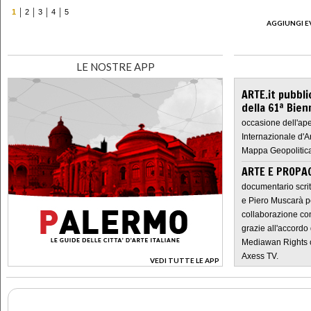
1
2
3
4
5
AGGIUNGI E
LE NOSTRE APP
ARTE.it pubbli
della 61ª Bien
occasione dell'ape
Internazionale d'A
Mappa Geopolitica
ARTE E PROPAG
documentario scrit
e Piero Muscarà pe
collaborazione con
grazie all'accordo 
Mediawan Rights c
Axess TV.
VEDI TUTTE LE APP
>