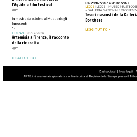
Dal 24/07/2026 al 31/01/2027
l'Aquileia Film Festival
LECCE
| LECCE – MUSEO MUST I CO
– GALLERIA NAZIONALE DI COSENZ
Tesori nascosti della Galleri
In mostra da ottobre al Museo degli
Borghese
Innocenti
">
LEGGI TUTTO >
FIRENZE
| 31/07/2026
Artemisia a Firenze, il racconto
della rinascita
LEGGI TUTTO >
|
|
Dati societari
Note legali
ARTE.it è una testata giornalistica online iscritta al Registro della Stampa presso il Trib