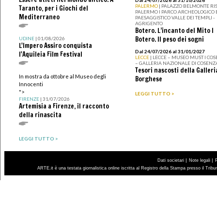
PALERMO
| PALAZZO BELMONTE RIS
Taranto, per i Giochi del
PALERMO I PARCO ARCHEOLOGICO 
Mediterraneo
PAESAGGISTICO VALLE DEI TEMPLI -
AGRIGENTO
Botero. L’incanto del Mito I
Botero. Il peso dei sogni
UDINE
| 01/08/2026
L'Impero Assiro conquista
Dal 24/07/2026 al 31/01/2027
l'Aquileia Film Festival
LECCE
| LECCE – MUSEO MUST I CO
– GALLERIA NAZIONALE DI COSENZ
Tesori nascosti della Galleri
In mostra da ottobre al Museo degli
Borghese
Innocenti
">
LEGGI TUTTO >
FIRENZE
| 31/07/2026
Artemisia a Firenze, il racconto
della rinascita
LEGGI TUTTO >
|
|
Dati societari
Note legali
ARTE.it è una testata giornalistica online iscritta al Registro della Stampa presso il Trib