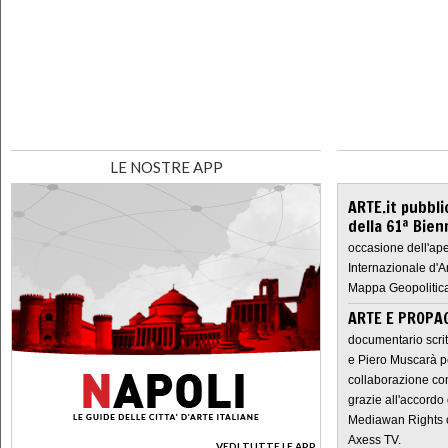
LE NOSTRE APP
ARTE.it pubbli
della 61ª Bien
occasione dell'ape
Internazionale d'A
Mappa Geopolitica
ARTE E PROPAG
documentario scrit
e Piero Muscarà pe
collaborazione con
grazie all'accordo 
Mediawan Rights c
Axess TV.
VEDI TUTTE LE APP