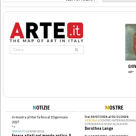
>
GIOV
N
OTIZIE
M
OSTRE
Dal 30/07/2026 al 01/11/2026
In mostra al MarTa fino al 10 gennaio
VERONA
| CENTRO INTERNAZIONAL
2027
FOTOGRAFIA SCAVI SCALIGERI
">
Dorothea Lange
TARANTO
| 04/08/2026
Essere atleti nel mondo antico. A
Dal 24/07/2026 al 31/10/2026