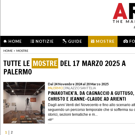
HOME
NOTIZIE
GUIDE
MOSTRE
F
HOME
>
MOSTRE
TUTTE LE
MOSTRE
DEL 17 MARZO 2025 A
PALERMO
Dal 24 Novembre 2024 al 20 Marzo 2025
PALERMO
| PALAZZO SANT’ELIA
PINAKOTHEK’A. DA CAGNACCIO A GUTTUSO,
CHRISTO E JEANNE-CLAUDE AD ARIENTI
Dagli anni Venti del Novecento e fino allo scenario at
seguendo un percorso temporale che si sofferma su c
storici, sezioni tematiche e m...
1
2