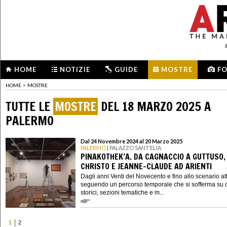
HOME
NOTIZIE
GUIDE
MOSTRE
F
HOME
>
MOSTRE
TUTTE LE
MOSTRE
DEL 18 MARZO 2025 A
PALERMO
Dal 24 Novembre 2024 al 20 Marzo 2025
PALERMO
| PALAZZO SANT’ELIA
PINAKOTHEK’A. DA CAGNACCIO A GUTTUSO,
CHRISTO E JEANNE-CLAUDE AD ARIENTI
Dagli anni Venti del Novecento e fino allo scenario at
seguendo un percorso temporale che si sofferma su c
storici, sezioni tematiche e m...
1
2