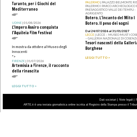
PALERMO
| PALAZZO BELMONTE RIS
Taranto, per i Giochi del
PALERMO I PARCO ARCHEOLOGICO 
Mediterraneo
PAESAGGISTICO VALLE DEI TEMPLI -
AGRIGENTO
Botero. L’incanto del Mito I
Botero. Il peso dei sogni
UDINE
| 01/08/2026
L'Impero Assiro conquista
Dal 24/07/2026 al 31/01/2027
l'Aquileia Film Festival
LECCE
| LECCE – MUSEO MUST I CO
– GALLERIA NAZIONALE DI COSENZ
Tesori nascosti della Galleri
In mostra da ottobre al Museo degli
Borghese
Innocenti
">
LEGGI TUTTO >
FIRENZE
| 31/07/2026
Artemisia a Firenze, il racconto
della rinascita
LEGGI TUTTO >
|
|
Dati societari
Note legali
ARTE.it è una testata giornalistica online iscritta al Registro della Stampa presso il Trib