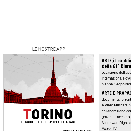
LE NOSTRE APP
ARTE.it pubbli
della 61ª Bien
occasione dell'ape
Internazionale d'A
Mappa Geopolitica
ARTE E PROPAG
documentario scrit
e Piero Muscarà pe
collaborazione con
grazie all'accordo 
Mediawan Rights c
Axess TV.
VEDI TUTTE LE APP