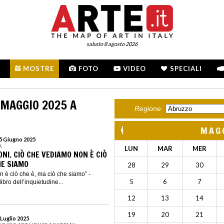
sabato 8 agosto 2026
MOSTRE
FOTO
VIDEO
SPECIALI
 MAGGIO 2025 A
Regione
MAG
15 Giugno 2025
A
LUN
MAR
MER
NI. CIÒ CHE VEDIAMO NON È CIÒ
HE SIAMO
28
29
30
 è ciò che è, ma ciò che siamo” -
5
6
7
ibro dell’inquietudine...
12
13
14
19
20
21
 Luglio 2025