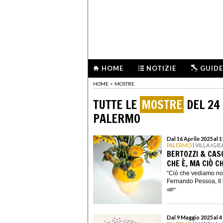
HOME
NOTIZIE
GUIDE
HOME
>
MOSTRE
TUTTE LE
MOSTRE
DEL 24
PALERMO
Dal 16 Aprile 2025 al 
PALERMO
| VILLA IGIE
BERTOZZI & CASO
CHE È, MA CIÒ C
“Ciò che vediamo non
Fernando Pessoa, Il l
Dal 9 Maggio 2025 al 4