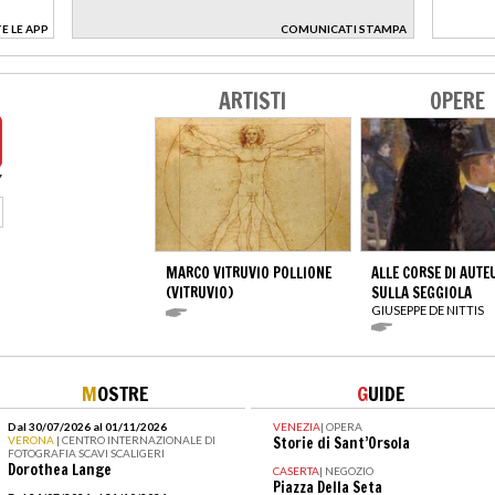
E LE APP
COMUNICATI STAMPA
>
ARTISTI
OPERE
MARCO VITRUVIO POLLIONE
ALLE CORSE DI AUTE
(VITRUVIO)
SULLA SEGGIOLA
GIUSEPPE DE NITTIS
M
OSTRE
G
UIDE
Dal 30/07/2026 al 01/11/2026
VENEZIA
|
OPERA
VERONA
| CENTRO INTERNAZIONALE DI
Storie di Sant’Orsola
FOTOGRAFIA SCAVI SCALIGERI
Dorothea Lange
CASERTA
|
NEGOZIO
Piazza Della Seta