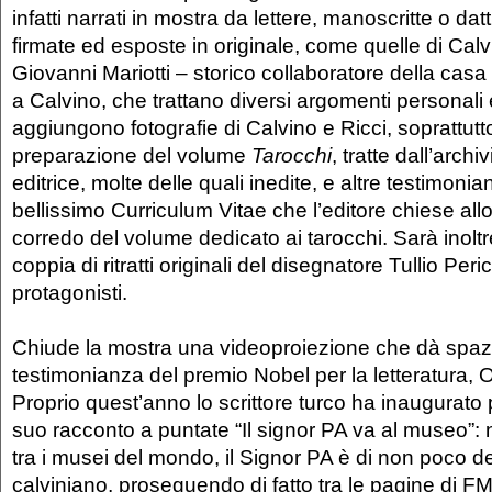
infatti narrati in mostra da lettere, manoscritte o datti
firmate ed esposte in originale, come quelle di Calv
Giovanni Mariotti – storico collaboratore della casa e
a Calvino, che trattano diversi argomenti personali 
aggiungono fotografie di Calvino e Ricci, soprattutto 
preparazione del volume
Tarocchi
, tratte dall’archi
editrice, molte delle quali inedite, e altre testimonianz
bellissimo Curriculum Vitae che l’editore chiese all
corredo del volume dedicato ai tarocchi. Sarà inolt
coppia di ritratti originali del disegnatore Tullio Peri
protagonisti.
Chiude la mostra una videoproiezione che dà spazi
testimonianza del premio Nobel per la letteratura,
Proprio quest’anno lo scrittore turco ha inaugurato p
suo racconto a puntate “Il signor PA va al museo”: 
tra i musei del mondo, il Signor PA è di non poco d
calviniano, proseguendo di fatto tra le pagine di F