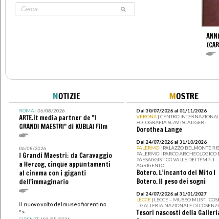
ANNI
(CAR
N
OTIZIE
M
OSTRE
ROMA
| 06/08/2026
Dal 30/07/2026 al 01/11/2026
ARTE.it media partner de "I
VERONA
| CENTRO INTERNAZIONAL
FOTOGRAFIA SCAVI SCALIGERI
GRANDI MAESTRI" di KUBLAI Film
Dorothea Lange
Dal 24/07/2026 al 31/10/2026
PALERMO
| PALAZZO BELMONTE RIS
06/08/2026
PALERMO I PARCO ARCHEOLOGICO 
I Grandi Maestri: da Caravaggio
PAESAGGISTICO VALLE DEI TEMPLI -
a Herzog, cinque appuntamenti
AGRIGENTO
Botero. L’incanto del Mito I
al cinema con i giganti
Botero. Il peso dei sogni
dell'immaginario
Dal 24/07/2026 al 31/01/2027
LECCE
| LECCE – MUSEO MUST I CO
Il nuovo volto del museo fiorentino
– GALLERIA NAZIONALE DI COSENZ
Tesori nascosti della Galleri
">
FIRENZE
| 06/08/2026