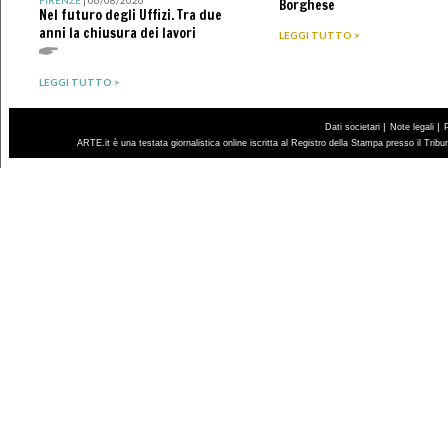
Borghese
Nel futuro degli Uffizi. Tra due
anni la chiusura dei lavori
LEGGI TUTTO >
LEGGI TUTTO >
|
|
Dati societari
Note legali
ARTE.it è una testata giornalistica online iscritta al Registro della Stampa presso il Trib