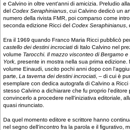
e Calvino in oltre vent’anni di amicizia. Preludio all
del
Codex Seraphinianus
, cui Calvino dedicò un ar
numero della rivista FMR, poi comparso come intro
seconda edizione Ricci del
Codex Seraphinianus
,
Era il 1969 quando Franco Maria Ricci pubblicò per
castello dei destini incrociati
di Italo Calvino nel pr
volume
Tarocchi. Il mazzo visconteo di Bergamo 
York,
presente in mostra nella sua prima edizione. N
volume Einaudi, uscito pochi anni dopo con l’aggi
parte,
La taverna dei destini incrociati
, – di cui è p
esemplare con dedica autografa di Calvino a Ricci 
stesso Calvino a dichiarare che fu proprio l’editor
convincerlo a procedere nell’iniziativa editoriale, a
quasi rinunciato.
Da quel momento editore e scrittore hanno continu
nel segno dell’incontro fra la parola e il figurativo, 