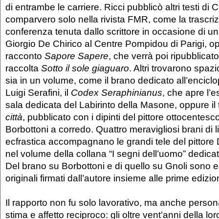
di entrambe le carriere. Ricci pubblicò altri testi di 
comparvero solo nella rivista FMR, come la trascri
conferenza tenuta dallo scrittore in occasione di u
Giorgio De Chirico al Centre Pompidou di Parigi, op
racconto
Sapore Sapere
, che verrà poi ripubblica
raccolta
Sotto il sole giaguaro
. Altri trovarono spazio
sia in un volume, come il brano dedicato all’enciclo
Luigi Serafini, il
Codex Seraphinianus
, che apre l’
sala dedicata del Labirinto della Masone, oppure il
città
, pubblicato con i dipinti del pittore ottocentesc
Borbottoni a corredo. Quattro meravigliosi brani di 
ecfrastica accompagnano le grandi tele del pittore
nel volume della collana “I segni dell’uomo” dedica
Del brano su Borbottoni e di quello su Gnoli sono espo
originali firmati dall’autore insieme alle prime edizio
Il rapporto non fu solo lavorativo, ma anche person
stima e affetto reciproco: gli oltre vent’anni della l