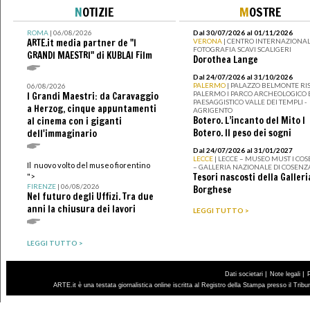
N
OTIZIE
M
OSTRE
ROMA
| 06/08/2026
Dal 30/07/2026 al 01/11/2026
ARTE.it media partner de "I
VERONA
| CENTRO INTERNAZIONAL
FOTOGRAFIA SCAVI SCALIGERI
GRANDI MAESTRI" di KUBLAI Film
Dorothea Lange
Dal 24/07/2026 al 31/10/2026
PALERMO
| PALAZZO BELMONTE RIS
06/08/2026
PALERMO I PARCO ARCHEOLOGICO 
I Grandi Maestri: da Caravaggio
PAESAGGISTICO VALLE DEI TEMPLI -
a Herzog, cinque appuntamenti
AGRIGENTO
Botero. L’incanto del Mito I
al cinema con i giganti
Botero. Il peso dei sogni
dell'immaginario
Dal 24/07/2026 al 31/01/2027
LECCE
| LECCE – MUSEO MUST I CO
Il nuovo volto del museo fiorentino
– GALLERIA NAZIONALE DI COSENZ
Tesori nascosti della Galleri
">
FIRENZE
| 06/08/2026
Borghese
Nel futuro degli Uffizi. Tra due
anni la chiusura dei lavori
LEGGI TUTTO >
LEGGI TUTTO >
|
|
Dati societari
Note legali
ARTE.it è una testata giornalistica online iscritta al Registro della Stampa presso il Trib