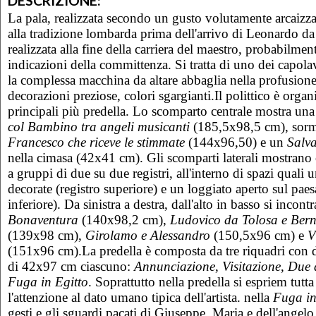
DESCRIZIONE:
La pala, realizzata secondo un gusto volutamente arcaizz
alla tradizione lombarda prima dell'arrivo di Leonardo d
realizzata alla fine della carriera del maestro, probabilmen
indicazioni della committenza. Si tratta di uno dei capolav
la complessa macchina da altare abbaglia nella profusione 
decorazioni preziose, colori sgargianti.Il polittico è organ
principali più predella. Lo scomparto centrale mostra un
col Bambino tra angeli musicanti
(185,5x98,5 cm), sor
Francesco che riceve le stimmate
(144x96,50) e un
Salva
nella cimasa (42x41 cm). Gli scomparti laterali mostrano o
a gruppi di due su due registri, all'interno di spazi quali u
decorate (registro superiore) e un loggiato aperto sul paes
inferiore). Da sinistra a destra, dall'alto in basso si incont
Bonaventura
(140x98,2 cm),
Ludovico da Tolosa e Ber
(139x98 cm),
Girolamo e Alessandro
(150,5x96 cm) e
V
(151x96 cm).La predella è composta da tre riquadri con d
di 42x97 cm ciascuno:
Annunciazione
,
Visitazione
,
Due 
Fuga in Egitto
. Soprattutto nella predella si espriem tutta
l'attenzione al dato umano tipica dell'artista. nella
Fuga in
gesti e gli sguardi pacati di Giuseppe, Maria e dell'angelo