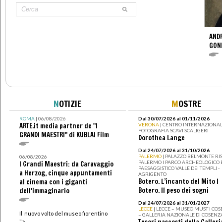
ANDR
GOND
N
OTIZIE
M
OSTRE
ROMA
| 06/08/2026
Dal 30/07/2026 al 01/11/2026
ARTE.it media partner de "I
VERONA
| CENTRO INTERNAZIONAL
FOTOGRAFIA SCAVI SCALIGERI
GRANDI MAESTRI" di KUBLAI Film
Dorothea Lange
Dal 24/07/2026 al 31/10/2026
PALERMO
| PALAZZO BELMONTE RIS
06/08/2026
PALERMO I PARCO ARCHEOLOGICO 
I Grandi Maestri: da Caravaggio
PAESAGGISTICO VALLE DEI TEMPLI -
a Herzog, cinque appuntamenti
AGRIGENTO
Botero. L’incanto del Mito I
al cinema con i giganti
Botero. Il peso dei sogni
dell'immaginario
Dal 24/07/2026 al 31/01/2027
LECCE
| LECCE – MUSEO MUST I CO
Il nuovo volto del museo fiorentino
– GALLERIA NAZIONALE DI COSENZ
Tesori nascosti della Galleri
">