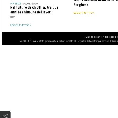
FIRENZE
| 06/08/2026
Borghese
Nel futuro degli Uffizi. Tra due
anni la chiusura dei lavori
LEGGI TUTTO >
LEGGI TUTTO >
|
|
Dati societari
Note legali
ARTE.it è una testata giornalistica online iscritta al Registro della Stampa presso il Trib