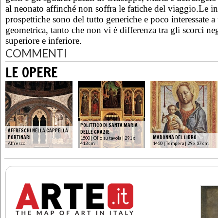
al neonato affinché non soffra le fatiche del viaggio.Le i
prospettiche sono del tutto generiche e poco interessate 
geometrica, tanto che non vi è differenza tra gli scorci neg
superiore e inferiore.
COMMENTI
LE OPERE
POLITTICO DI SANTA MARIA
AFFRESCHI NELLA CAPPELLA
DELLE GRAZIE
PORTINARI
MADONNA DEL LIBRO
1500 | Olio su tavola | 291 x
Affresco
413 cm.
1460 | Tempera | 29 x 37 cm.