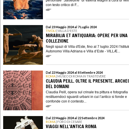
personale “Salsedine” di Valeria Magini a cura di Veli
con testo critico di F...
Dal 23 Maggio 2024 al 7 Luglio 2024
TIVOLI
| VILLA D'ESTE
MIRABILIA ET ANTIQUARIA: OPERE PER UNA
COLLEZIONE
Negli spazi di Villa d'Este, fino al 7 luglio 2024 l’Istitu
Autonomo Villa Adriana e Villa d’Este - VILLÆ...
Dal 22 Maggio 2024 al 8 Settembre 2024
ROMA
| MUSEO DI ROMA IN TRASTEVERE
CLAUDIA PEILL. OLTRE IL PRESENTE. ARCHE
DEL DOMANI
Claudia Peill, opera sul crinale tra pittura e fotografia
restituendoci sguardi urbani in cui l’antico si fonde e
confonde con il contesto...
Dal 22 Maggio 2024 al 22 Settembre 2024
ROMA
| FORO DI CESARE
VIAGGI NELL’ANTICA ROMA