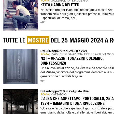
ROMA
| GALLERIA D'ARTE MODERNA
KEITH HARING DELETED
Nel settembre del 1984, nell’ambito della mostra Arte
frontiera.New York graffiti, allestita presso il Palazzo 
Esposizioni di Roma, Kei...
TUTTE LE
MOSTRE
DEL 25 MAGGIO 2024 A 
Dal 24 Maggio 2024 al 29 Luglio 2024
ROMA
| MAXXI MUSEO NAZIONALE DELLE ARTI DEL XXI
NXT - GRAZZINI TONAZZINI COLOMBO.
QUINTESSENZA
Una nuova installazione, da vivere e da scoprire nell
del Museo, vincitrice del programma dedicato alla n
generazione di architetti. Quin...
Dal 24 Maggio 2024 al 25 Agosto 2024
ROMA
| MATTATOIO
L’ALBA CHE ASPETTAVO. PORTOGALLO, 25 A
1974 - IMMAGINI DI UNA RIVOLUZIONE
“Questa è l'alba che aspettavo Il giorno iniziale e puro
emergiamo dalla notte e dal silenzio e liberi abitiam...