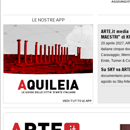
AGGIUNGI E
LE NOSTRE APP
ARTE.it media
MAESTRI" di K
20 aprile 2027, A
italiane cinque do
Caravaggio, Werne
Ende, Turner & Co
Su SKY va AR
documentario prod
agosto su Sky Arte
VEDI TUTTE LE APP
>