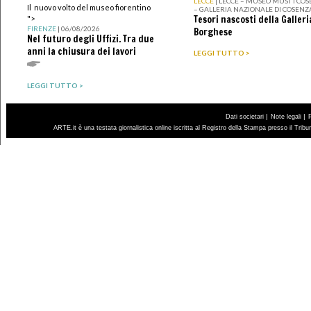
LECCE
| LECCE – MUSEO MUST I CO
Il nuovo volto del museo fiorentino
– GALLERIA NAZIONALE DI COSENZ
Tesori nascosti della Galleri
">
FIRENZE
| 06/08/2026
Borghese
Nel futuro degli Uffizi. Tra due
anni la chiusura dei lavori
LEGGI TUTTO >
LEGGI TUTTO >
|
|
Dati societari
Note legali
ARTE.it è una testata giornalistica online iscritta al Registro della Stampa presso il Trib