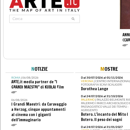
ANNI
(CAR
N
OTIZIE
M
OSTRE
ROMA
| 06/08/2026
Dal 30/07/2026 al 01/11/2026
ARTE.it media partner de "I
VERONA
| CENTRO INTERNAZIONAL
FOTOGRAFIA SCAVI SCALIGERI
GRANDI MAESTRI" di KUBLAI Film
Dorothea Lange
Dal 24/07/2026 al 31/10/2026
PALERMO
| PALAZZO BELMONTE RIS
06/08/2026
PALERMO I PARCO ARCHEOLOGICO 
I Grandi Maestri: da Caravaggio
PAESAGGISTICO VALLE DEI TEMPLI -
a Herzog, cinque appuntamenti
AGRIGENTO
Botero. L’incanto del Mito I
al cinema con i giganti
Botero. Il peso dei sogni
dell'immaginario
Dal 24/07/2026 al 31/01/2027