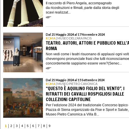
Il racconto di Piero Angela, accompagnato
da ricostruzioni e filmati, parte dalla storia degli
scavi realizzat...
Dal 21 Maggio 2024 al 17 Novembre 2024
ROMA
| MUSEO DELL'ARA PACIS
TEATRO. AUTORI, ATTORI E PUBBLICO NELL’
ROMA
Non vedi come i teatri risuonano di applausi ogni vol
chevengono pronunciate frasi che tutti riconosciamo
concordemente sappiamo essere vere?(Senec...
Dal 21 Maggio 2024 al 15 Settembre 2024
ROMA
| MUSEO PIETRO CANONICA
“QUESTO È AQUILINO FIGLIO DEL VENTO”. I
RITRATTI DEI CAVALLI ROSPIGLIOSI DALLE
COLLEZIONI CAPITOLINE
Per l’edizione 2024 del tradizionale Concorso Ippico 
Piazza di Siena organizzato da Fise e Sport e Salute, 
Museo Pietro Canonica a Villa B...
1
2
3
4
5
6
7
8
9