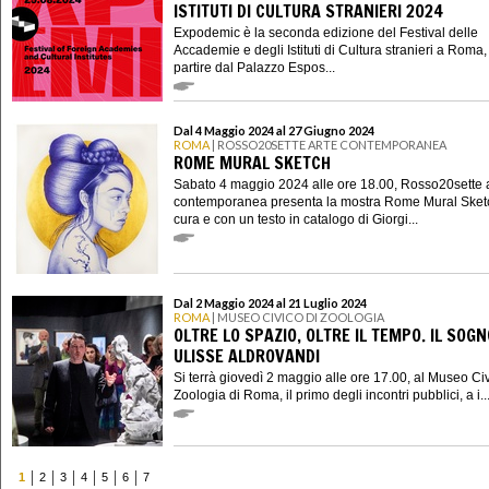
ISTITUTI DI CULTURA STRANIERI 2024
Expodemic è la seconda edizione del Festival delle
Accademie e degli Istituti di Cultura stranieri a Roma,
partire dal Palazzo Espos...
Dal 4 Maggio 2024 al 27 Giugno 2024
ROMA
| ROSSO20SETTE ARTE CONTEMPORANEA
ROME MURAL SKETCH
Sabato 4 maggio 2024 alle ore 18.00, Rosso20sette 
contemporanea presenta la mostra Rome Mural Sket
cura e con un testo in catalogo di Giorgi...
Dal 2 Maggio 2024 al 21 Luglio 2024
ROMA
| MUSEO CIVICO DI ZOOLOGIA
OLTRE LO SPAZIO, OLTRE IL TEMPO. IL SOGN
ULISSE ALDROVANDI
Si terrà giovedì 2 maggio alle ore 17.00, al Museo Civ
Zoologia di Roma, il primo degli incontri pubblici, a i..
1
2
3
4
5
6
7