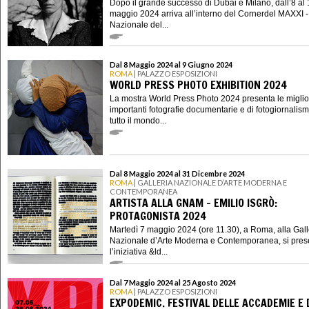
Dopo il grande successo di Dubai e Milano, dall’8 al
maggio 2024 arriva all’interno del Cornerdel MAXXI 
Nazionale del...
Dal 8 Maggio 2024 al 9 Giugno 2024
ROMA
| PALAZZO ESPOSIZIONI
WORLD PRESS PHOTO EXHIBITION 2024
La mostra World Press Photo 2024 presenta le miglior
importanti fotografie documentarie e di fotogiornalism
tutto il mondo...
Dal 8 Maggio 2024 al 31 Dicembre 2024
ROMA
| GALLERIA NAZIONALE D’ARTE MODERNA E
CONTEMPORANEA
ARTISTA ALLA GNAM - EMILIO ISGRÒ:
PROTAGONISTA 2024
Martedì 7 maggio 2024 (ore 11.30), a Roma, alla Gall
Nazionale d’Arte Moderna e Contemporanea, si pres
l’iniziativa &ld...
Dal 7 Maggio 2024 al 25 Agosto 2024
ROMA
| PALAZZO ESPOSIZIONI
EXPODEMIC. FESTIVAL DELLE ACCADEMIE E 