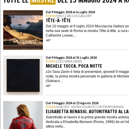
TUTTE LE
MOSTRE
DEL 15 MAGGIO 2024 A 
Dal 9 Maggio 2024 al 6 Luglio 2024
ROMA
| MUCCIACCIA GALLERY
TÊTE-À-TÊTE
Dal 10 maggio al 6 luglio 2024 Mucciaccia Gallery p
nella sua sede di Roma la mostra Tête-à-tête, a cura 
Catherine Loewe,...
Dal 9 Maggio 2024 al 31 Luglio 2024
ROMA
| Z2O SARA ZANIN
MICHELE TOCCA. POCA NOTTE
z2o Sara Zanin è lieta di presentare, giovedì 9 magg
notte, la prima mostra personale in galleria di Michel
(Subiaco...
Dal 9 Maggio 2024 al 25 Agosto 2024
ROMA
| MACRO - MUSEO DI ARTE CONTEMPORANEA
ELISABETTA BENASSI. AUTORITRATTO AL L
Autoritratto al lavoro è la prima grande mostra antolo
dedicata a Elisabetta Benassi (Roma, 1966) da un’ist
attiva nella...