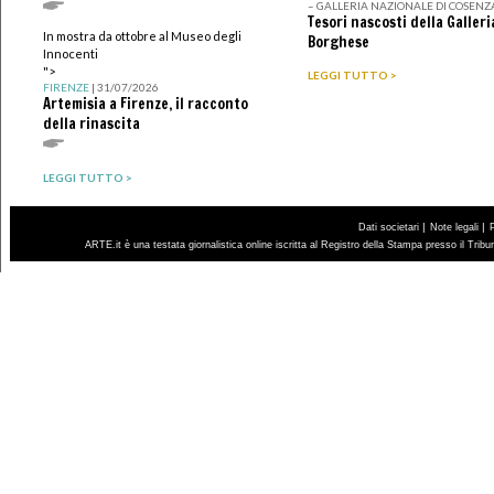
– GALLERIA NAZIONALE DI COSENZ
Tesori nascosti della Galleri
In mostra da ottobre al Museo degli
Borghese
Innocenti
">
LEGGI TUTTO >
FIRENZE
| 31/07/2026
Artemisia a Firenze, il racconto
della rinascita
LEGGI TUTTO >
|
|
Dati societari
Note legali
ARTE.it è una testata giornalistica online iscritta al Registro della Stampa presso il Trib