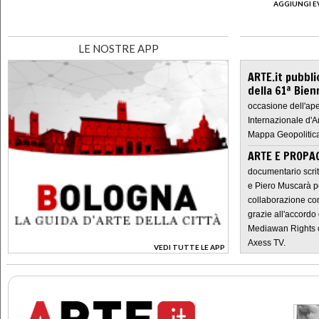
AGGIUNGI E
LE NOSTRE APP
ARTE.it pubbli
della 61ª Bien
occasione dell'ape
Internazionale d'A
Mappa Geopolitica
ARTE E PROPAG
documentario scrit
e Piero Muscarà pe
collaborazione con
grazie all'accordo 
Mediawan Rights c
Axess TV.
VEDI TUTTE LE APP
>