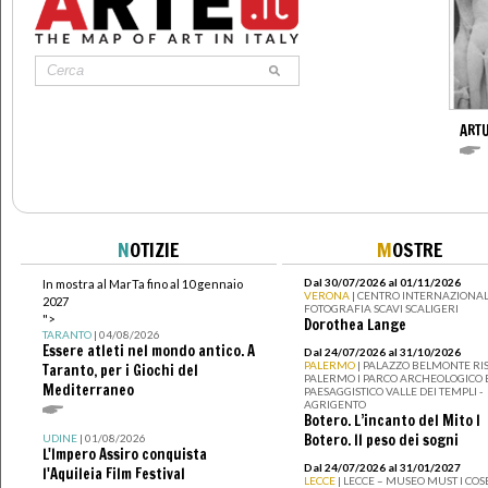
ART
N
OTIZIE
M
OSTRE
Dal 30/07/2026 al 01/11/2026
In mostra al MarTa fino al 10 gennaio
VERONA
| CENTRO INTERNAZIONAL
2027
FOTOGRAFIA SCAVI SCALIGERI
">
Dorothea Lange
TARANTO
| 04/08/2026
Essere atleti nel mondo antico. A
Dal 24/07/2026 al 31/10/2026
PALERMO
| PALAZZO BELMONTE RIS
Taranto, per i Giochi del
PALERMO I PARCO ARCHEOLOGICO 
Mediterraneo
PAESAGGISTICO VALLE DEI TEMPLI -
AGRIGENTO
Botero. L’incanto del Mito I
Botero. Il peso dei sogni
UDINE
| 01/08/2026
L'Impero Assiro conquista
Dal 24/07/2026 al 31/01/2027
l'Aquileia Film Festival
LECCE
| LECCE – MUSEO MUST I CO