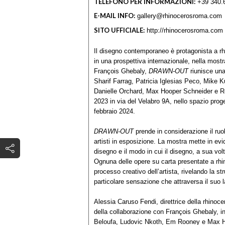
TELEFONO PER INFORMAZIONI:
+39 340.
E-MAIL INFO:
gallery@rhinocerosroma.com
SITO UFFICIALE:
http://rhinocerosroma.com
Il disegno contemporaneo è protagonista a rh
in una prospettiva internazionale, nella mostr
François Ghebaly,
DRAWN-OUT
riunisce una
Sharif Farrag, Patricia Iglesias Peco, Mike
Danielle Orchard, Max Hooper Schneider e R
2023 in via del Velabro 9A, nello spazio prog
febbraio 2024.
DRAWN-OUT
prende in considerazione il ruol
artisti in esposizione. La mostra mette in ev
disegno e il modo in cui il disegno, a sua volt
Ognuna delle opere su carta presentate a rhi
processo creativo dell’artista, rivelando la st
particolare sensazione che attraversa il suo l
Alessia Caruso Fendi, direttrice della rhinoc
della collaborazione con François Ghebaly, in
Beloufa, Ludovic Nkoth, Em Rooney e Max Ho