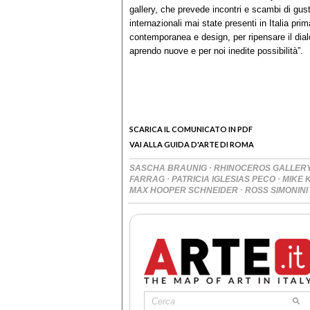
gallery, che prevede incontri e scambi di gus
internazionali mai state presenti in Italia pri
contemporanea e design, per ripensare il dialo
aprendo nuove e per noi inedite possibilità”.
SCARICA IL COMUNICATO IN PDF
VAI ALLA GUIDA D'ARTE DI ROMA
·
SASCHA BRAUNIG
RHINOCEROS GALLER
·
·
FARRAG
PATRICIA IGLESIAS PECO
MIKE
·
MAX HOOPER SCHNEIDER
ROSS SIMONINI