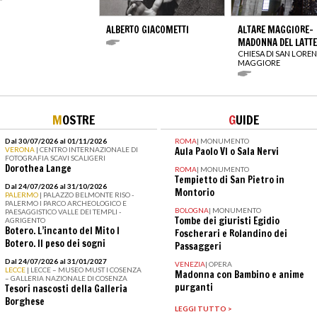
ALBERTO GIACOMETTI
ALTARE MAGGIORE-
MADONNA DEL LATTE
CHIESA DI SAN LORE
MAGGIORE
M
OSTRE
G
UIDE
Dal 30/07/2026 al 01/11/2026
ROMA
|
MONUMENTO
VERONA
| CENTRO INTERNAZIONALE DI
Aula Paolo VI o Sala Nervi
FOTOGRAFIA SCAVI SCALIGERI
Dorothea Lange
ROMA
|
MONUMENTO
Tempietto di San Pietro in
Dal 24/07/2026 al 31/10/2026
Montorio
PALERMO
| PALAZZO BELMONTE RISO -
PALERMO I PARCO ARCHEOLOGICO E
BOLOGNA
|
MONUMENTO
PAESAGGISTICO VALLE DEI TEMPLI -
Tombe dei giuristi Egidio
AGRIGENTO
Botero. L’incanto del Mito I
Foscherari e Rolandino dei
Botero. Il peso dei sogni
Passaggeri
Dal 24/07/2026 al 31/01/2027
VENEZIA
|
OPERA
LECCE
| LECCE – MUSEO MUST I COSENZA
Madonna con Bambino e anime
– GALLERIA NAZIONALE DI COSENZA
purganti
Tesori nascosti della Galleria
Borghese
LEGGI TUTTO >