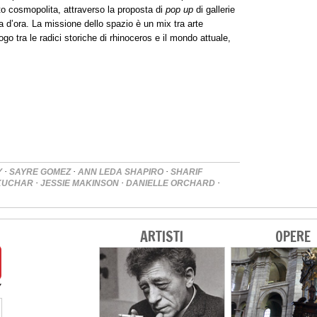
to cosmopolita, attraverso la proposta di
pop up
di gallerie
ma d’ora. La missione dello spazio è un mix tra arte
go tra le radici storiche di rhinoceros e il mondo attuale,
·
·
·
Y
SAYRE GOMEZ
ANN LEDA SHAPIRO
SHARIF
·
·
·
 KUCHAR
JESSIE MAKINSON
DANIELLE ORCHARD
ARTISTI
OPERE