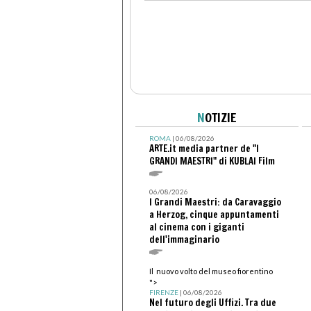
N
OTIZIE
ROMA
| 06/08/2026
ARTE.it media partner de "I
GRANDI MAESTRI" di KUBLAI Film
06/08/2026
I Grandi Maestri: da Caravaggio
a Herzog, cinque appuntamenti
al cinema con i giganti
dell'immaginario
Il nuovo volto del museo fiorentino
">
FIRENZE
| 06/08/2026
Nel futuro degli Uffizi. Tra due