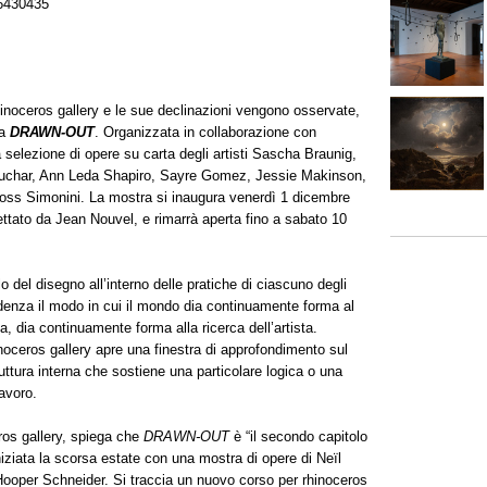
6430435
inoceros gallery e le sue declinazioni vengono osservate,
a
DRAWN-OUT
. Organizzata in collaborazione con
 selezione di opere su carta degli artisti Sascha Braunig,
 Kuchar, Ann Leda Shapiro, Sayre Gomez, Jessie Makinson,
oss Simonini. La mostra si inaugura venerdì 1 dicembre
ettato da Jean Nouvel, e rimarrà aperta fino a sabato 10
o del disegno all’interno delle pratiche di ciascuno degli
idenza il modo in cui il mondo dia continuamente forma al
a, dia continuamente forma alla ricerca dell’artista.
noceros gallery apre una finestra di approfondimento sul
ruttura interna che sostiene una particolare logica o una
avoro.
eros gallery, spiega che
DRAWN-OUT
è “il secondo capitolo
iziata la scorsa estate con una mostra di opere di Neïl
oper Schneider. Si traccia un nuovo corso per rhinoceros