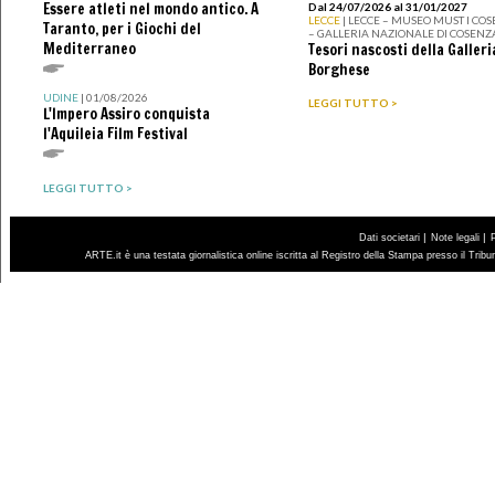
Essere atleti nel mondo antico. A
Dal 24/07/2026 al 31/01/2027
LECCE
| LECCE – MUSEO MUST I CO
Taranto, per i Giochi del
– GALLERIA NAZIONALE DI COSENZ
Mediterraneo
Tesori nascosti della Galleri
Borghese
UDINE
| 01/08/2026
LEGGI TUTTO >
L'Impero Assiro conquista
l'Aquileia Film Festival
LEGGI TUTTO >
|
|
Dati societari
Note legali
ARTE.it è una testata giornalistica online iscritta al Registro della Stampa presso il Trib