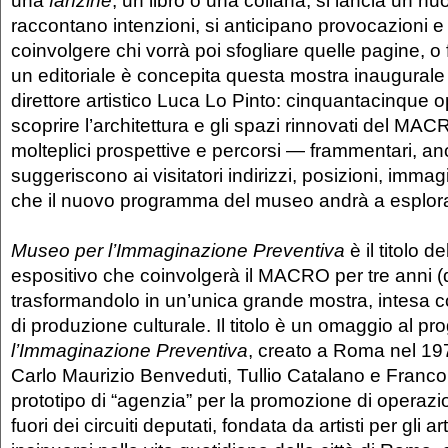
una
fanzine
,
un libro o una collana, si lancia un nu
raccontano intenzioni, si anticipano provocazioni e 
coinvolgere chi vorrà poi sfogliare quelle pagine, 
un editoriale è concepita questa mostra inaugurale 
direttore artistico Luca Lo Pinto: cinquantacinque o
scoprire l’architettura e gli spazi rinnovati del M
molteplici prospettive e percorsi — frammentari, a
suggeriscono ai visitatori indirizzi, posizioni, immag
che il nuovo programma del museo andrà a esplor
Museo per l’Immaginazione Preventiva
è il titolo d
espositivo che coinvolgerà il MACRO per tre anni (
trasformandolo in un’unica grande mostra, intesa 
di produzione culturale. Il titolo è un omaggio al pr
l’Immaginazione Preventiva
, creato a Roma nel 1973
Carlo Maurizio Benveduti, Tullio Catalano e Franc
prototipo di “agenzia” per la promozione di operazion
fuori dei circuiti deputati, fondata da artisti per gli art