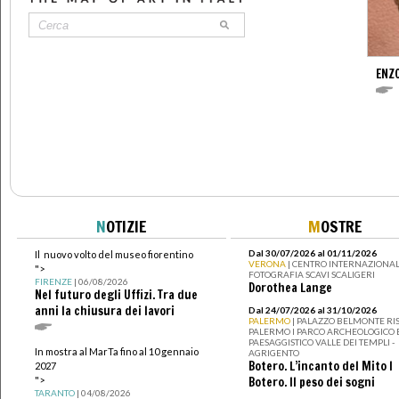
ENZ
N
OTIZIE
M
OSTRE
Dal 30/07/2026 al 01/11/2026
Il nuovo volto del museo fiorentino
VERONA
| CENTRO INTERNAZIONAL
">
FOTOGRAFIA SCAVI SCALIGERI
FIRENZE
| 06/08/2026
Dorothea Lange
Nel futuro degli Uffizi. Tra due
anni la chiusura dei lavori
Dal 24/07/2026 al 31/10/2026
PALERMO
| PALAZZO BELMONTE RIS
PALERMO I PARCO ARCHEOLOGICO 
PAESAGGISTICO VALLE DEI TEMPLI -
In mostra al MarTa fino al 10 gennaio
AGRIGENTO
Botero. L’incanto del Mito I
2027
">
Botero. Il peso dei sogni
TARANTO
| 04/08/2026