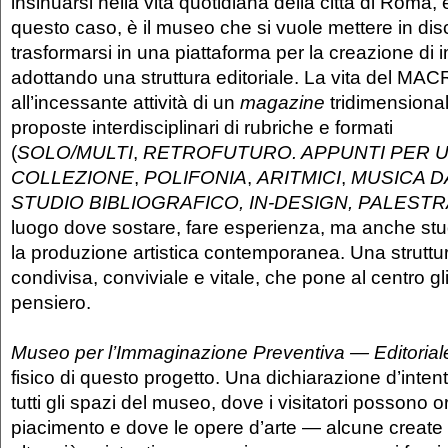
insinuarsi nella vita quotidiana della città di Roma, 
questo caso, è il museo che si vuole mettere in di
trasformarsi in una piattaforma per la creazione di
adottando una struttura editoriale. La vita del MAC
all’incessante attività di un
magazine
tridimensional
proposte interdisciplinari di rubriche e formati
(
SOLO/MULTI
,
RETROFUTURO. APPUNTI PER 
COLLEZIONE
,
POLIFONIA
,
ARITMICI
,
MUSICA D
STUDIO BIBLIOGRAFICO, IN-DESIGN, PALEST
luogo dove sostare, fare esperienza, ma anche stud
la produzione artistica contemporanea. Una struttura
condivisa, conviviale e vitale, che pone al centro gli a
pensiero.
Museo per l’Immaginazione Preventiva — Editoria
fisico di questo progetto. Una dichiarazione d’inten
tutti gli spazi del museo, dove i visitatori possono o
piacimento e dove le opere d’arte — alcune create 