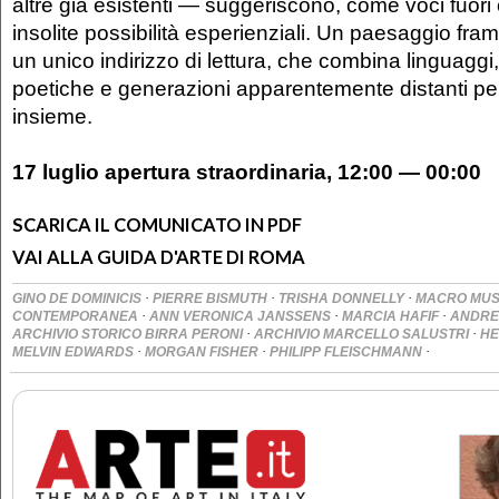
altre già esistenti — suggeriscono, come voci fuor
insolite possibilità esperienziali. Un paesaggio fra
un unico indirizzo di lettura, che combina linguaggi,
poetiche e generazioni apparentemente distanti per
insieme.
17 luglio apertura straordinaria, 12:00 — 00:00
SCARICA IL COMUNICATO IN PDF
VAI ALLA GUIDA D'ARTE DI ROMA
·
·
·
GINO DE DOMINICIS
PIERRE BISMUTH
TRISHA DONNELLY
MACRO MUS
·
·
·
CONTEMPORANEA
ANN VERONICA JANSSENS
MARCIA HAFIF
ANDRE
·
·
ARCHIVIO STORICO BIRRA PERONI
ARCHIVIO MARCELLO SALUSTRI
HE
·
·
·
MELVIN EDWARDS
MORGAN FISHER
PHILIPP FLEISCHMANN