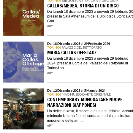
TORINO
| BIBLIOTECA STORICA ARTURO GRAF
CALLAS/MEDEA. STORIA DI UN DISCO
Da lunedì 18 dicembre 2023 a giovedì 29 febbraio 2
presso la Sala Athenaeum della Biblioteca Storica Ar
Graf...
Dal 18 Dicembre 2023 al 29 Febbraio 2024
TORINO
| PALAZZO DEL RETTORATO
MARIA CALLAS OFFSTAGE
Da lunedì 18 dicembre 2023 a giovedì 29 febbraio
2024, presso il Cortile del Palazzo del Rettorato di
Torino&nb...
Dal 12 Dicembre 2023 al 5 Maggio 2024
TORINO
| MAO MUSEO D’ARTE ORIENTALE
CONTEMPORARY MONOGATARI: NUOVE
NARRAZIONI GIAPPONESI
Un delicato kesa, il mantello rituale buddhista, accan
minimale kimono fatto di corda annodata; la struttura
imponente delle arm...