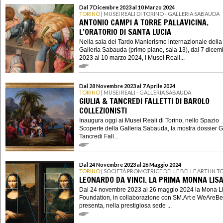
Dal 7 Dicembre 2023 al 10 Marzo 2024
TORINO
| MUSEI REALI DI TORINO - GALLERIA SABAUDA
ANTONIO CAMPI A TORRE PALLAVICINA.
L’ORATORIO DI SANTA LUCIA
Nella sala del Tardo Manierismo internazionale della
Galleria Sabauda (primo piano, sala 13), dal 7 dicem
2023 al 10 marzo 2024, i Musei Reali...
Dal 28 Novembre 2023 al 7 Aprile 2024
TORINO
| MUSEI REALI - GALLERIA SABAUDA
GIULIA & TANCREDI FALLETTI DI BAROLO
COLLEZIONISTI
Inaugura oggi ai Musei Reali di Torino, nello Spazio
Scoperte della Galleria Sabauda, la mostra dossier G
Tancredi Fall...
Dal 24 Novembre 2023 al 26 Maggio 2024
TORINO
| SOCIETÀ PROMOTRICE DELLE BELLE ARTI IN T
LEONARDO DA VINCI. LA PRIMA MONNA LIS
Dal 24 novembre 2023 al 26 maggio 2024 la Mona L
Foundation, in collaborazione con SM.Art e WeAreBe
presenta, nella prestigiosa sede ...