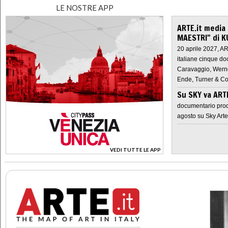
LE NOSTRE APP
ARTE.it media
MAESTRI" di K
20 aprile 2027, A
italiane cinque do
Caravaggio, Werne
Ende, Turner & Co
Su SKY va AR
documentario prod
agosto su Sky Arte
VEDI TUTTE LE APP
>