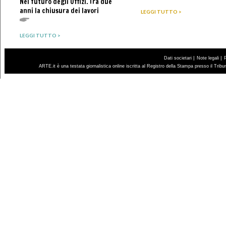
Nel futuro degli Uffizi. Tra due
anni la chiusura dei lavori
LEGGI TUTTO >
LEGGI TUTTO >
|
|
Dati societari
Note legali
ARTE.it è una testata giornalistica online iscritta al Registro della Stampa presso il Trib