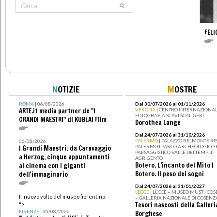
FELI
N
OTIZIE
M
OSTRE
ROMA
| 06/08/2026
Dal 30/07/2026 al 01/11/2026
ARTE.it media partner de "I
VERONA
| CENTRO INTERNAZIONAL
FOTOGRAFIA SCAVI SCALIGERI
GRANDI MAESTRI" di KUBLAI Film
Dorothea Lange
Dal 24/07/2026 al 31/10/2026
PALERMO
| PALAZZO BELMONTE RIS
06/08/2026
PALERMO I PARCO ARCHEOLOGICO 
I Grandi Maestri: da Caravaggio
PAESAGGISTICO VALLE DEI TEMPLI -
a Herzog, cinque appuntamenti
AGRIGENTO
Botero. L’incanto del Mito I
al cinema con i giganti
Botero. Il peso dei sogni
dell'immaginario
Dal 24/07/2026 al 31/01/2027
LECCE
| LECCE – MUSEO MUST I CO
Il nuovo volto del museo fiorentino
– GALLERIA NAZIONALE DI COSENZ
Tesori nascosti della Galleri
">
FIRENZE
| 06/08/2026
Borghese