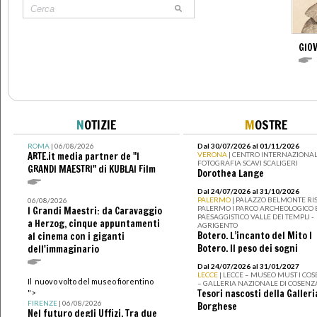
GIO
N
OTIZIE
M
OSTRE
ROMA
| 06/08/2026
Dal 30/07/2026 al 01/11/2026
ARTE.it media partner de "I
VERONA
| CENTRO INTERNAZIONAL
FOTOGRAFIA SCAVI SCALIGERI
GRANDI MAESTRI" di KUBLAI Film
Dorothea Lange
Dal 24/07/2026 al 31/10/2026
PALERMO
| PALAZZO BELMONTE RIS
06/08/2026
PALERMO I PARCO ARCHEOLOGICO 
I Grandi Maestri: da Caravaggio
PAESAGGISTICO VALLE DEI TEMPLI -
a Herzog, cinque appuntamenti
AGRIGENTO
Botero. L’incanto del Mito I
al cinema con i giganti
Botero. Il peso dei sogni
dell'immaginario
Dal 24/07/2026 al 31/01/2027
LECCE
| LECCE – MUSEO MUST I CO
Il nuovo volto del museo fiorentino
– GALLERIA NAZIONALE DI COSENZ
Tesori nascosti della Galleri
">
FIRENZE
| 06/08/2026
Borghese
Nel futuro degli Uffizi. Tra due