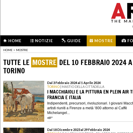
HOME
NOTIZIE
GUIDE
MOSTRE
F
HOME
>
MOSTRE
TUTTE LE
MOSTRE
DEL 10 FEBBRAIO 2024 A
TORINO
Dal 3 Febbraio 2024 al 1 Aprile 2024
TORINO
| MASTIO DELLA CITTADELLA
I MACCHIAIOLI E LA PITTURA EN PLEIN AIR 
FRANCIA E ITALIA
Indipendenti, precursori, rivoluzionari. I giovani Macch
artisti riuniti a Firenze a metà ‘800 attorno al Caffè
Michelangel...
Dal 18 Dicembre 2023 al 29 Febbraio 2024