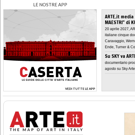
LE NOSTRE APP
ARTE.it media
MAESTRI" di K
20 aprile 2027, A
italiane cinque do
Caravaggio, Werne
Ende, Turner & Co
Su SKY va AR
documentario prod
agosto su Sky Arte
VEDI TUTTE LE APP
>