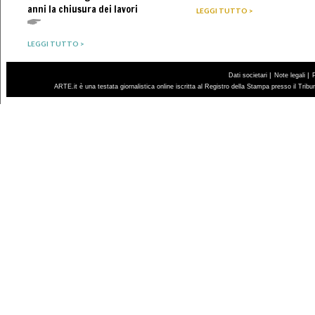
anni la chiusura dei lavori
LEGGI TUTTO >
LEGGI TUTTO >
|
|
Dati societari
Note legali
ARTE.it è una testata giornalistica online iscritta al Registro della Stampa presso il Trib