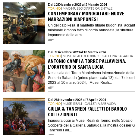
Dal 12 Dicembre 2023 al 5 Maggio 2024
TORINO
| MAO MUSEO D’ARTE ORIENTALE
CONTEMPORARY MONOGATARI: NUOVE
NARRAZIONI GIAPPONESI
Un delicato kesa, il mantello rituale buddhista, accan
minimale kimono fatto di corda annodata; la struttura
imponente delle arm...
Dal 7 Dicembre 2023 al 10 Marzo 2024
TORINO
| MUSEI REALI DI TORINO - GALLERIA SABAUDA
ANTONIO CAMPI A TORRE PALLAVICINA.
L’ORATORIO DI SANTA LUCIA
Nella sala del Tardo Manierismo internazionale della
Galleria Sabauda (primo piano, sala 13), dal 7 dicem
2023 al 10 marzo 2024, i Musei Reali...
Dal 28 Novembre 2023 al 7 Aprile 2024
TORINO
| MUSEI REALI - GALLERIA SABAUDA
GIULIA & TANCREDI FALLETTI DI BAROLO
COLLEZIONISTI
Inaugura oggi ai Musei Reali di Torino, nello Spazio
Scoperte della Galleria Sabauda, la mostra dossier G
Tancredi Fall...