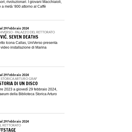
ri, rivoluzionari. I giovani Macchiaioli,
nze a metà ‘800 attorno al Caffè
al 29 Febbraio 2024
UNIVERSO - PALAZZO DEL RETTORATO
VIĆ. SEVEN DEATHS
etto Icona Callas, UniVerso presenta
video installazione di Marina
al 29 Febbraio 2024
A STORICA ARTURO GRAF
TORIA DI UN DISCO
re 2023 a giovedì 29 febbraio 2024,
aeum della Biblioteca Storica Arturo
al 29 Febbraio 2024
EL RETTORATO
FFSTAGE