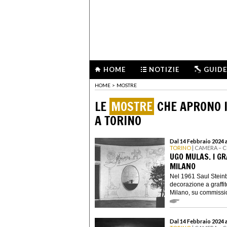
HOME
NOTIZIE
GUIDE
HOME
>
MOSTRE
LE
MOSTRE
CHE APRONO I
A TORINO
Dal 14 Febbraio 2024 a
TORINO
| CAMERA – 
UGO MULAS. I GR
MILANO
Nel 1961 Saul Steinb
decorazione a graffit
Milano, su commissio
Dal 14 Febbraio 2024 a