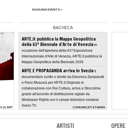
AGGIUNGI EVENTO >
BACHECA
ARTE.it pubblica la Mappa Geopolitica
della 61ª Biennale d'Arte di Venezia
In
occasione dell'apertura della 61ª Esposizione
Internazionale d'Arte di Venezia, ARTE.it pubblica la
Mappa Geopolitica della Biennale 2026
ARTE E PROPAGANDA arriva in Svezia
Il
documentario scritto e diretto da Eleonora Zamparutti
e Piero Muscarà per ARTE.it Originals in
collaborazione con Rai Cultura, arriva a Stoccolma
grazie all'accordo di distribuzione siglato da
Mediawan Rights con il canale televisivo svedese
Axess TV.
E LE APP
COMUNICATI STAMPA
>
ARTISTI
OPERE