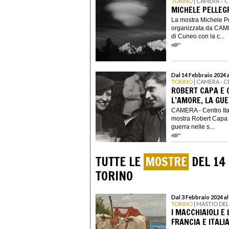
TORINO
| CAMERA – 
MICHELE PELLEG
La mostra Michele Pe
organizzata da CAM
di Cuneo con la c...
Dal 14 Febbraio 2024 
TORINO
| CAMERA - 
ROBERT CAPA E 
L’AMORE, LA GU
CAMERA - Centro Ital
mostra Robert Capa e 
guerra nelle s...
TUTTE LE
MOSTRE
DEL 14
TORINO
Dal 3 Febbraio 2024 al
TORINO
| MASTIO DE
I MACCHIAIOLI E
FRANCIA E ITALI