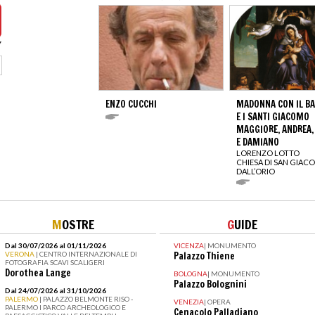
ENZO CUCCHI
MADONNA CON IL B
E I SANTI GIACOMO
MAGGIORE, ANDREA
E DAMIANO
LORENZO LOTTO
CHIESA DI SAN GIA
DALL’ORIO
M
OSTRE
G
UIDE
Dal 30/07/2026 al 01/11/2026
VICENZA
|
MONUMENTO
VERONA
| CENTRO INTERNAZIONALE DI
Palazzo Thiene
FOTOGRAFIA SCAVI SCALIGERI
Dorothea Lange
BOLOGNA
|
MONUMENTO
Palazzo Bolognini
Dal 24/07/2026 al 31/10/2026
PALERMO
| PALAZZO BELMONTE RISO -
VENEZIA
|
OPERA
PALERMO I PARCO ARCHEOLOGICO E
Cenacolo Palladiano