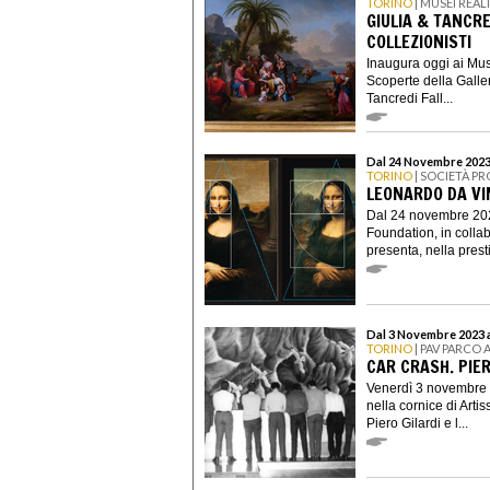
TORINO
| MUSEI REAL
GIULIA & TANCRE
COLLEZIONISTI
Inaugura oggi ai Mus
Scoperte della Galle
Tancredi Fall...
Dal 24 Novembre 2023
TORINO
| SOCIETÀ PR
LEONARDO DA VI
Dal 24 novembre 202
Foundation, in coll
presenta, nella prest
Dal 3 Novembre 2023 a
TORINO
| PAV PARCO 
CAR CRASH. PIER
Venerdì 3 novembre a
nella cornice di Arti
Piero Gilardi e l...