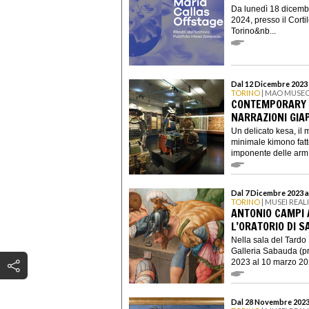
Da lunedì 18 dicemb
2024, presso il Corti
Torino&nb...
Dal 12 Dicembre 2023 
TORINO
| MAO MUSEO
CONTEMPORARY 
NARRAZIONI GIA
Un delicato kesa, il 
minimale kimono fatto
imponente delle arm.
Dal 7 Dicembre 2023 a
TORINO
| MUSEI REAL
ANTONIO CAMPI 
L’ORATORIO DI S
Nella sala del Tardo
Galleria Sabauda (pr
2023 al 10 marzo 202
Dal 28 Novembre 2023 