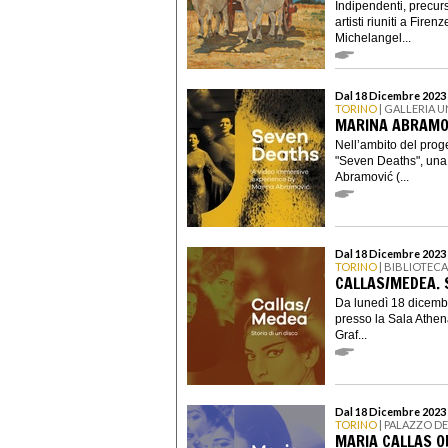
Indipendenti, precurso
artisti riuniti a Fire
Michelangel...
Dal 18 Dicembre 2023 
TORINO
| GALLERIA 
MARINA ABRAMO
Nell’ambito del prog
"Seven Deaths", una 
Abramović (...
Dal 18 Dicembre 2023 
TORINO
| BIBLIOTEC
CALLAS/MEDEA. S
Da lunedì 18 dicemb
presso la Sala Athen
Graf...
Dal 18 Dicembre 2023 
TORINO
| PALAZZO D
MARIA CALLAS O