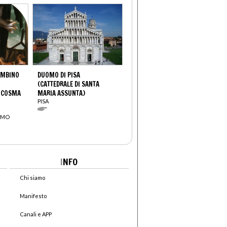
AMBINO
DUOMO DI PISA
(CATTEDRALE DI SANTA
, COSMA
MARIA ASSUNTA)
PISA
COMO
I
NFO
Chi siamo
Manifesto
Canali e APP