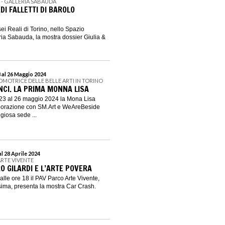
I - GALLERIA SABAUDA
DI FALLETTI DI BAROLO
ei Reali di Torino, nello Spazio
ria Sabauda, la mostra dossier Giulia &
 al 26 Maggio 2024
OMOTRICE DELLE BELLE ARTI IN TORINO
NCI. LA PRIMA MONNA LISA
3 al 26 maggio 2024 la Mona Lisa
aborazione con SM.Art e WeAreBeside
igiosa sede ...
l 28 Aprile 2024
ARTE VIVENTE
O GILARDI E L’ARTE POVERA
lle ore 18 il PAV Parco Arte Vivente,
ssima, presenta la mostra Car Crash.