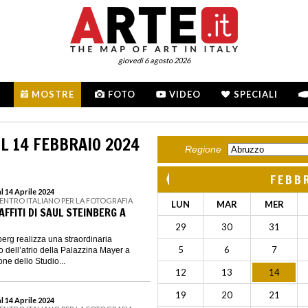
giovedì 6 agosto 2026
MOSTRE
FOTO
VIDEO
SPECIALI
L 14 FEBBRAIO 2024
Regione
FEBB
l 14 Aprile 2024
CENTRO ITALIANO PER LA FOTOGRAFIA
LUN
MAR
MER
AFFITI DI SAUL STEINBERG A
29
30
31
erg realizza una straordinaria
5
6
7
o dell’atrio della Palazzina Mayer a
ne dello Studio...
12
13
14
19
20
21
l 14 Aprile 2024