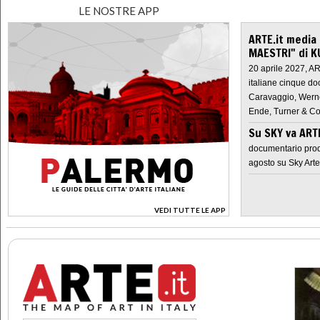
LE NOSTRE APP
ARTE.it media
MAESTRI" di K
20 aprile 2027, A
italiane cinque do
Caravaggio, Werne
Ende, Turner & Co
Su SKY va AR
documentario prod
agosto su Sky Arte
VEDI TUTTE LE APP
>