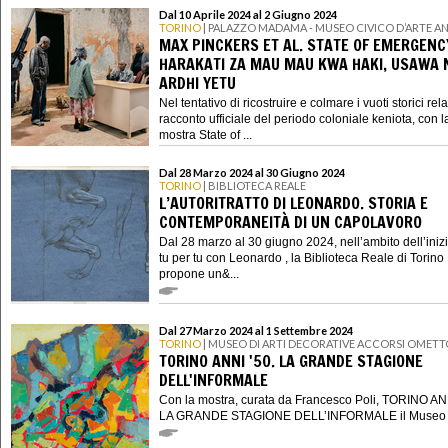
Dal 10 Aprile 2024 al 2 Giugno 2024
TORINO
| PALAZZO MADAMA - MUSEO CIVICO D’ARTE A
MAX PINCKERS ET AL. STATE OF EMERGENC
HARAKATI ZA MAU MAU KWA HAKI, USAWA 
ARDHI YETU
Nel tentativo di ricostruire e colmare i vuoti storici relat
racconto ufficiale del periodo coloniale keniota, con l
mostra State of ...
Dal 28 Marzo 2024 al 30 Giugno 2024
TORINO
| BIBLIOTECA REALE
L’AUTORITRATTO DI LEONARDO. STORIA E
CONTEMPORANEITÀ DI UN CAPOLAVORO
Dal 28 marzo al 30 giugno 2024, nell’ambito dell’inizi
tu per tu con Leonardo , la Biblioteca Reale di Torino
propone un&...
Dal 27 Marzo 2024 al 1 Settembre 2024
TORINO
| MUSEO DI ARTI DECORATIVE ACCORSI OMETT
TORINO ANNI '50. LA GRANDE STAGIONE
DELL'INFORMALE
Con la mostra, curata da Francesco Poli, TORINO ANN
LA GRANDE STAGIONE DELL’INFORMALE il Museo di