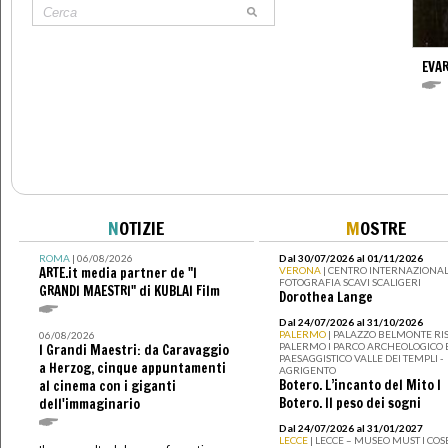
EVAR
N
OTIZIE
M
OSTRE
ROMA
| 06/08/2026
Dal 30/07/2026 al 01/11/2026
ARTE.it media partner de "I
VERONA
| CENTRO INTERNAZIONAL
FOTOGRAFIA SCAVI SCALIGERI
GRANDI MAESTRI" di KUBLAI Film
Dorothea Lange
Dal 24/07/2026 al 31/10/2026
PALERMO
| PALAZZO BELMONTE RIS
06/08/2026
PALERMO I PARCO ARCHEOLOGICO 
I Grandi Maestri: da Caravaggio
PAESAGGISTICO VALLE DEI TEMPLI -
a Herzog, cinque appuntamenti
AGRIGENTO
Botero. L’incanto del Mito I
al cinema con i giganti
Botero. Il peso dei sogni
dell'immaginario
Dal 24/07/2026 al 31/01/2027
LECCE
| LECCE – MUSEO MUST I CO