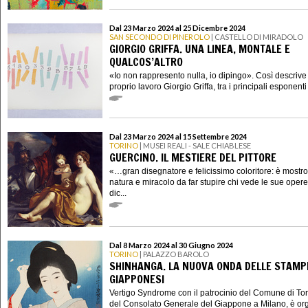
Dal 23 Marzo 2024 al 25 Dicembre 2024
SAN SECONDO DI PINEROLO
| CASTELLO DI MIRADOLO
GIORGIO GRIFFA. UNA LINEA, MONTALE E
QUALCOS’ALTRO
«Io non rappresento nulla, io dipingo». Così descrive 
proprio lavoro Giorgio Griffa, tra i principali esponenti a
Dal 23 Marzo 2024 al 15 Settembre 2024
TORINO
| MUSEI REALI - SALE CHIABLESE
GUERCINO. IL MESTIERE DEL PITTORE
«…gran disegnatore e felicissimo coloritore: è mostro
natura e miracolo da far stupire chi vede le sue oper
dic...
Dal 8 Marzo 2024 al 30 Giugno 2024
TORINO
| PALAZZO BAROLO
SHINHANGA. LA NUOVA ONDA DELLE STAMP
GIAPPONESI
Vertigo Syndrome con il patrocinio del Comune di Tor
del Consolato Generale del Giappone a Milano, è or