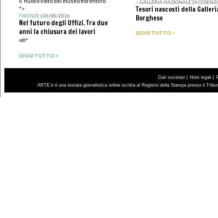
Il nuovo volto del museo fiorentino
– GALLERIA NAZIONALE DI COSENZ
Tesori nascosti della Galleri
">
FIRENZE
| 06/08/2026
Borghese
Nel futuro degli Uffizi. Tra due
anni la chiusura dei lavori
LEGGI TUTTO >
LEGGI TUTTO >
|
|
Dati societari
Note legali
ARTE.it è una testata giornalistica online iscritta al Registro della Stampa presso il Trib