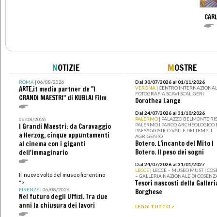
CARL
N
OTIZIE
M
OSTRE
ROMA
| 06/08/2026
Dal 30/07/2026 al 01/11/2026
ARTE.it media partner de "I
VERONA
| CENTRO INTERNAZIONAL
FOTOGRAFIA SCAVI SCALIGERI
GRANDI MAESTRI" di KUBLAI Film
Dorothea Lange
Dal 24/07/2026 al 31/10/2026
PALERMO
| PALAZZO BELMONTE RIS
06/08/2026
PALERMO I PARCO ARCHEOLOGICO 
I Grandi Maestri: da Caravaggio
PAESAGGISTICO VALLE DEI TEMPLI -
a Herzog, cinque appuntamenti
AGRIGENTO
Botero. L’incanto del Mito I
al cinema con i giganti
Botero. Il peso dei sogni
dell'immaginario
Dal 24/07/2026 al 31/01/2027
LECCE
| LECCE – MUSEO MUST I CO
Il nuovo volto del museo fiorentino
– GALLERIA NAZIONALE DI COSENZ
Tesori nascosti della Galleri
">
FIRENZE
| 06/08/2026
Borghese
Nel futuro degli Uffizi. Tra due
anni la chiusura dei lavori
LEGGI TUTTO >