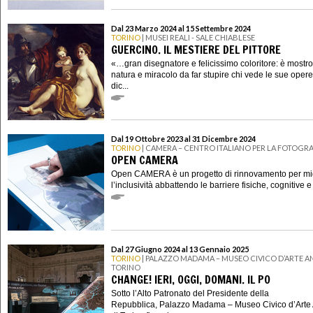
Dal 23 Marzo 2024 al 15 Settembre 2024
TORINO
| MUSEI REALI - SALE CHIABLESE
GUERCINO. IL MESTIERE DEL PITTORE
«…gran disegnatore e felicissimo coloritore: è mostro
natura e miracolo da far stupire chi vede le sue oper
dic...
Dal 19 Ottobre 2023 al 31 Dicembre 2024
TORINO
| CAMERA – CENTRO ITALIANO PER LA FOTOGRA
OPEN CAMERA
Open CAMERA è un progetto di rinnovamento per mig
l’inclusività abbattendo le barriere fisiche, cognitive e
Dal 27 Giugno 2024 al 13 Gennaio 2025
TORINO
| PALAZZO MADAMA – MUSEO CIVICO D’ARTE AN
TORINO
CHANGE! IERI, OGGI, DOMANI. IL PO
Sotto l’Alto Patronato del Presidente della
Repubblica, Palazzo Madama – Museo Civico d’Arte 