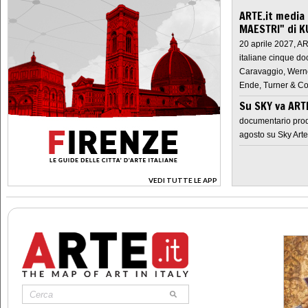
ARTE.it media
MAESTRI" di K
20 aprile 2027, A
italiane cinque do
Caravaggio, Werne
Ende, Turner & Co
Su SKY va AR
documentario prod
agosto su Sky Arte
VEDI TUTTE LE APP
>