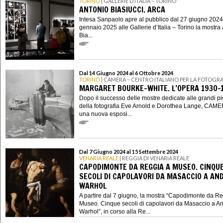
TORINO
| GALLERIE D’ITALIA – TORINO
ANTONIO BIASIUCCI. ARCA
Intesa Sanpaolo apre al pubblico dal 27 giugno 2024
gennaio 2025 alle Gallerie d’Italia – Torino la mostra
Bia...
Dal 14 Giugno 2024 al 6 Ottobre 2024
TORINO
| CAMERA – CENTRO ITALIANO PER LA FOTOGRA
MARGARET BOURKE-WHITE. L’OPERA 1930-
Dopo il successo delle mostre dedicate alle grandi p
della fotografia Eve Arnold e Dorothea Lange, CAME
una nuova esposi...
Dal 7 Giugno 2024 al 15 Settembre 2024
VENARIA REALE
| REGGIA DI VENARIA REALE
CAPODIMONTE DA REGGIA A MUSEO. CINQU
SECOLI DI CAPOLAVORI DA MASACCIO A AN
WARHOL
A partire dal 7 giugno, la mostra “Capodimonte da R
Museo. Cinque secoli di capolavori da Masaccio a A
Warhol”, in corso alla Re...