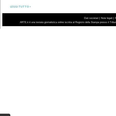
LEGGI TUTTO >
|
|
Dati societari
Note legali
ARTE.it è una testata giornalistica online iscritta al Registro della Stampa presso il Trib