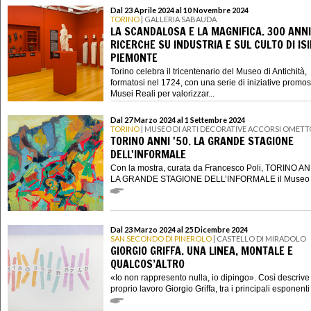
Dal 23 Aprile 2024 al 10 Novembre 2024
TORINO
| GALLERIA SABAUDA
LA SCANDALOSA E LA MAGNIFICA. 300 ANNI
RICERCHE SU INDUSTRIA E SUL CULTO DI ISI
PIEMONTE
Torino celebra il tricentenario del Museo di Antichità,
formatosi nel 1724, con una serie di iniziative promo
Musei Reali per valorizzar...
Dal 27 Marzo 2024 al 1 Settembre 2024
TORINO
| MUSEO DI ARTI DECORATIVE ACCORSI OMETT
TORINO ANNI '50. LA GRANDE STAGIONE
DELL'INFORMALE
Con la mostra, curata da Francesco Poli, TORINO ANN
LA GRANDE STAGIONE DELL’INFORMALE il Museo di
Dal 23 Marzo 2024 al 25 Dicembre 2024
SAN SECONDO DI PINEROLO
| CASTELLO DI MIRADOLO
GIORGIO GRIFFA. UNA LINEA, MONTALE E
QUALCOS’ALTRO
«Io non rappresento nulla, io dipingo». Così descrive 
proprio lavoro Giorgio Griffa, tra i principali esponenti a