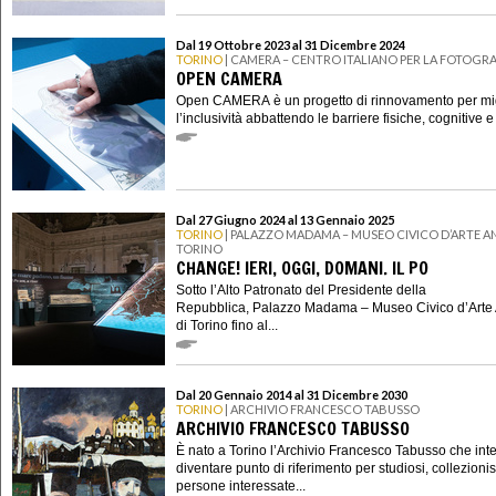
Dal 19 Ottobre 2023 al 31 Dicembre 2024
TORINO
| CAMERA – CENTRO ITALIANO PER LA FOTOGRA
OPEN CAMERA
Open CAMERA è un progetto di rinnovamento per mig
l’inclusività abbattendo le barriere fisiche, cognitive e
Dal 27 Giugno 2024 al 13 Gennaio 2025
TORINO
| PALAZZO MADAMA – MUSEO CIVICO D’ARTE AN
TORINO
CHANGE! IERI, OGGI, DOMANI. IL PO
Sotto l’Alto Patronato del Presidente della
Repubblica, Palazzo Madama – Museo Civico d’Arte 
di Torino fino al...
Dal 20 Gennaio 2014 al 31 Dicembre 2030
TORINO
| ARCHIVIO FRANCESCO TABUSSO
ARCHIVIO FRANCESCO TABUSSO
È nato a Torino l’Archivio Francesco Tabusso che int
diventare punto di riferimento per studiosi, collezionis
persone interessate...