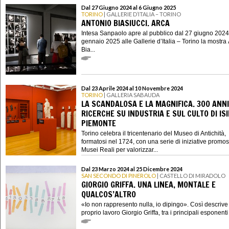
Dal 27 Giugno 2024 al 6 Giugno 2025
TORINO
| GALLERIE D’ITALIA – TORINO
ANTONIO BIASIUCCI. ARCA
Intesa Sanpaolo apre al pubblico dal 27 giugno 2024
gennaio 2025 alle Gallerie d’Italia – Torino la mostra
Bia...
Dal 23 Aprile 2024 al 10 Novembre 2024
TORINO
| GALLERIA SABAUDA
LA SCANDALOSA E LA MAGNIFICA. 300 ANNI
RICERCHE SU INDUSTRIA E SUL CULTO DI ISI
PIEMONTE
Torino celebra il tricentenario del Museo di Antichità,
formatosi nel 1724, con una serie di iniziative promo
Musei Reali per valorizzar...
Dal 23 Marzo 2024 al 25 Dicembre 2024
SAN SECONDO DI PINEROLO
| CASTELLO DI MIRADOLO
GIORGIO GRIFFA. UNA LINEA, MONTALE E
QUALCOS’ALTRO
«Io non rappresento nulla, io dipingo». Così descrive 
proprio lavoro Giorgio Griffa, tra i principali esponenti a