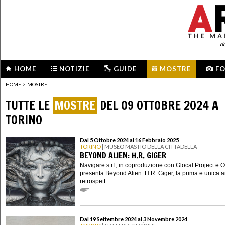
d
HOME
NOTIZIE
GUIDE
MOSTRE
F
HOME
>
MOSTRE
TUTTE LE
MOSTRE
DEL 09 OTTOBRE 2024 A
TORINO
Dal 5 Ottobre 2024 al 16 Febbraio 2025
TORINO
| MUSEO MASTIO DELLA CITTADELLA
BEYOND ALIEN: H.R. GIGER
Navigare s.r.l, in coproduzione con Glocal Project e 
presenta Beyond Alien: H.R. Giger, la prima e unica 
retrospett...
Dal 19 Settembre 2024 al 3 Novembre 2024