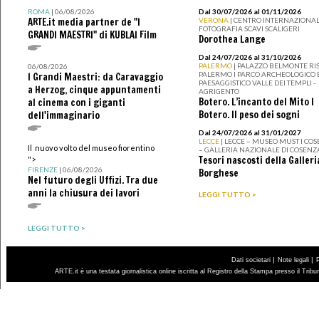
ROMA
| 06/08/2026
Dal 30/07/2026 al 01/11/2026
ARTE.it media partner de "I
VERONA
| CENTRO INTERNAZIONAL
FOTOGRAFIA SCAVI SCALIGERI
GRANDI MAESTRI" di KUBLAI Film
Dorothea Lange
Dal 24/07/2026 al 31/10/2026
PALERMO
| PALAZZO BELMONTE RIS
06/08/2026
PALERMO I PARCO ARCHEOLOGICO 
I Grandi Maestri: da Caravaggio
PAESAGGISTICO VALLE DEI TEMPLI -
a Herzog, cinque appuntamenti
AGRIGENTO
Botero. L’incanto del Mito I
al cinema con i giganti
Botero. Il peso dei sogni
dell'immaginario
Dal 24/07/2026 al 31/01/2027
LECCE
| LECCE – MUSEO MUST I CO
Il nuovo volto del museo fiorentino
– GALLERIA NAZIONALE DI COSENZ
Tesori nascosti della Galleri
">
FIRENZE
| 06/08/2026
Borghese
Nel futuro degli Uffizi. Tra due
anni la chiusura dei lavori
LEGGI TUTTO >
LEGGI TUTTO >
|
|
Dati societari
Note legali
ARTE.it è una testata giornalistica online iscritta al Registro della Stampa presso il Trib