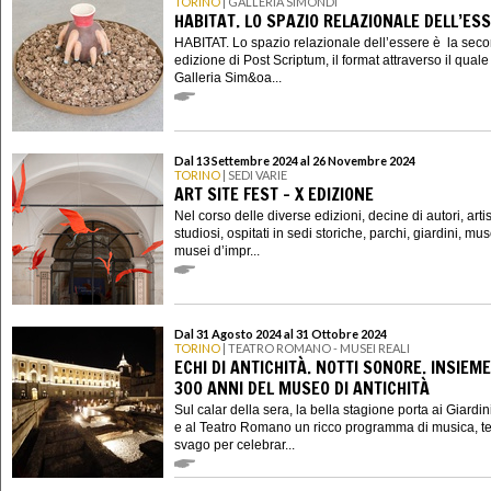
TORINO
| GALLERIA SIMÓNDI
HABITAT. LO SPAZIO RELAZIONALE DELL’ES
HABITAT. Lo spazio relazionale dell’essere è la sec
edizione di Post Scriptum, il format attraverso il quale
Galleria Sim&oa...
Dal 13 Settembre 2024 al 26 Novembre 2024
TORINO
| SEDI VARIE
ART SITE FEST - X EDIZIONE
Nel corso delle diverse edizioni, decine di autori, artisti
studiosi, ospitati in sedi storiche, parchi, giardini, mus
musei d’impr...
Dal 31 Agosto 2024 al 31 Ottobre 2024
TORINO
| TEATRO ROMANO - MUSEI REALI
ECHI DI ANTICHITÀ. NOTTI SONORE. INSIEME
300 ANNI DEL MUSEO DI ANTICHITÀ
Sul calar della sera, la bella stagione porta ai Giardin
e al Teatro Romano un ricco programma di musica, te
svago per celebrar...