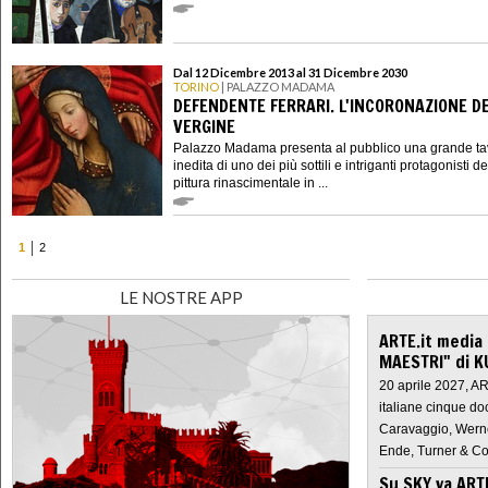
Dal 12 Dicembre 2013 al 31 Dicembre 2030
TORINO
| PALAZZO MADAMA
DEFENDENTE FERRARI. L'INCORONAZIONE D
VERGINE
Palazzo Madama presenta al pubblico una grande ta
inedita di uno dei più sottili e intriganti protagonisti de
pittura rinascimentale in ...
1
2
LE NOSTRE APP
ARTE.it media
MAESTRI" di K
20 aprile 2027, A
italiane cinque do
Caravaggio, Werne
Ende, Turner & Co
Su SKY va AR