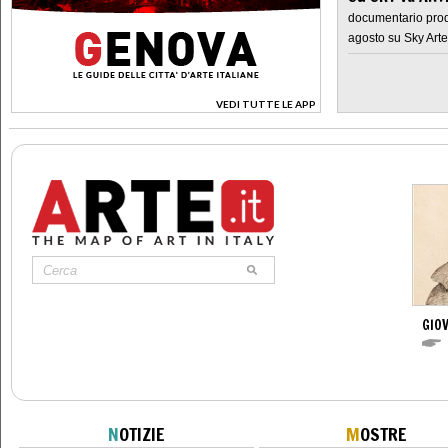
documentario prod
agosto su Sky Arte
VEDI TUTTE LE APP
>
GIO
N
OTIZIE
M
OSTRE