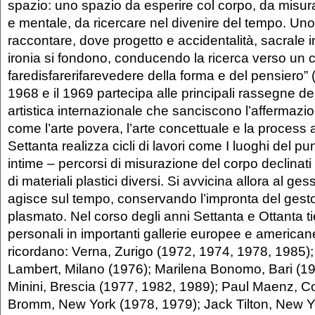
spazio: uno spazio da esperire col corpo, da misura
e mentale, da ricercare nel divenire del tempo. Un
raccontare, dove progetto e accidentalità, sacrale in
ironia si fondono, conducendo la ricerca verso un 
faredisfarerifarevedere della forma e del pensiero” (
1968 e il 1969 partecipa alle principali rassegne d
artistica internazionale che sanciscono l’affermazi
come l’arte povera, l’arte concettuale e la process a
Settanta realizza cicli di lavori come I luoghi del pu
intime – percorsi di misurazione del corpo declinati a
di materiali plastici diversi. Si avvicina allora al ge
agisce sul tempo, conservando l’impronta del gesto
plasmato. Nel corso degli anni Settanta e Ottanta t
personali in importanti gallerie europee e americane 
ricordano: Verna, Zurigo (1972, 1974, 1978, 1985)
Lambert, Milano (1976); Marilena Bonomo, Bari (1
Minini, Brescia (1977, 1982, 1989); Paul Maenz, Co
Bromm, New York (1978, 1979); Jack Tilton, New Y