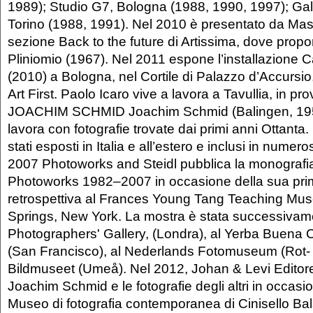
1989); Studio G7, Bologna (1988, 1990, 1997); Gal
Torino (1988, 1991). Nel 2010 è presentato da Mas
sezione Back to the future di Artissima, dove prop
Pliniomio (1967). Nel 2011 espone l’installazione
(2010) a Bologna, nel Cortile di Palazzo d’Accursio
Art First. Paolo Icaro vive a lavora a Tavullia, in pr
JOACHIM SCHMID Joachim Schmid (Balingen, 1955
lavora con fotografie trovate dai primi anni Ottanta. 
stati esposti in Italia e all’estero e inclusi in numero
2007 Photoworks and Steidl pubblica la monograf
Photoworks 1982–2007 in occasione della sua pri
retrospettiva al Frances Young Tang Teaching Mu
Springs, New York. La mostra è stata successivam
Photographers' Gallery, (Londra), al Yerba Buena Ce
(San Francisco), al Nederlands Fotomuseum (Rot- 
Bildmuseet (Umeå). Nel 2012, Johan & Levi Editore p
Joachim Schmid e le fotografie degli altri in occasi
Museo di fotografia contemporanea di Cinisello Ba