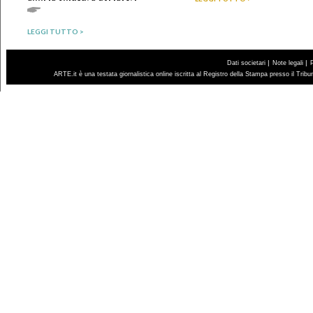
LEGGI TUTTO >
|
|
Dati societari
Note legali
ARTE.it è una testata giornalistica online iscritta al Registro della Stampa presso il Trib