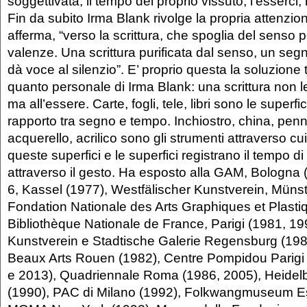
soggettivata, il tempo del proprio vissuto, l’esserci, 
Fin da subito Irma Blank rivolge la propria attenzio
afferma, “verso la scrittura, che spoglia del senso pe
valenze. Una scrittura purificata dal senso, un s
dà voce al silenzio”. E’ proprio questa la soluzione 
quanto personale di Irma Blank: una scrittura non l
ma all’essere. Carte, fogli, tele, libri sono le superfic
rapporto tra segno e tempo. Inchiostro, china, penna
acquerello, acrilico sono gli strumenti attraverso c
queste superfici e le superfici registrano il tempo d
attraverso il gesto. Ha esposto alla GAM, Bologn
6, Kassel (1977), Westfälischer Kunstverein, Münst
Fondation Nationale des Arts Graphiques et Plastiq
Bibliothèque Nationale de France, Parigi (1981, 1
Kunstverein e Stadtische Galerie Regensburg (19
Beaux Arts Rouen (1982), Centre Pompidou Parigi
e 2013), Quadriennale Roma (1986, 2005), Heidel
(1990), PAC di Milano (1992), Folkwangmuseum E