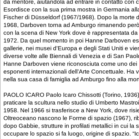
da mentore, aiutandola ad entrare in contatto con cu
Esordisce con la sua prima mostra in Germania all
Fischer di Düsseldorf (1967/1968). Dopo la morte d
1968, Darboven torna ad Amburgo rimanendo però i
con la scena di New York dove è rappresentata da L
1972. Da quel momento in poi Hanne Darboven esp
gallerie, nei musei d'Europa e degli Stati Uniti e vi
diverse volte alle Biennali di Venezia e di San Pao
Hanne Darboven viene riconosciuta come uno dei p
esponenti internazionali dell’Arte Concettuale. Ha v
nella sua casa di famiglia ad Amburgo fino alla mor
PAOLO ICARO Paolo Icaro Chissotti (Torino, 1936)
praticare la scultura nello studio di Umberto Mastroi
1958. Nel 1966 si trasferisce a New York, dove risi
Oltreoceano nascono le Forme di spazio (1967), ri
dopo Gabbie, strutture in profilati metallici in cui la 
occupare lo spazio si fa luogo, origine di spazio. “I