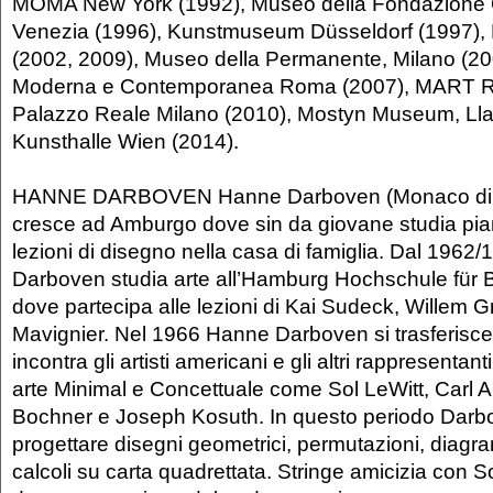
MOMA New York (1992), Museo della Fondazione Q
Venezia (1996), Kunstmuseum Düsseldorf (1997),
(2002, 2009), Museo della Permanente, Milano (20
Moderna e Contemporanea Roma (2007), MART Ro
Palazzo Reale Milano (2010), Mostyn Museum, Ll
Kunsthalle Wien (2014).
HANNE DARBOVEN Hanne Darboven (Monaco di B
cresce ad Amburgo dove sin da giovane studia pian
lezioni di disegno nella casa di famiglia. Dal 1962/
Darboven studia arte all’Hamburg Hochschule für 
dove partecipa alle lezioni di Kai Sudeck, Willem G
Mavignier. Nel 1966 Hanne Darboven si trasferisc
incontra gli artisti americani e gli altri rappresentan
arte Minimal e Concettuale come Sol LeWitt, Carl 
Bochner e Joseph Kosuth. In questo periodo Darb
progettare disegni geometrici, permutazioni, diagra
calcoli su carta quadrettata. Stringe amicizia con So