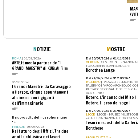
MAR
(VIT
N
OTIZIE
M
OSTRE
ROMA
| 06/08/2026
Dal 30/07/2026 al 01/11/2026
ARTE.it media partner de "I
VERONA
| CENTRO INTERNAZIONAL
FOTOGRAFIA SCAVI SCALIGERI
GRANDI MAESTRI" di KUBLAI Film
Dorothea Lange
Dal 24/07/2026 al 31/10/2026
PALERMO
| PALAZZO BELMONTE RIS
06/08/2026
PALERMO I PARCO ARCHEOLOGICO 
I Grandi Maestri: da Caravaggio
PAESAGGISTICO VALLE DEI TEMPLI -
a Herzog, cinque appuntamenti
AGRIGENTO
Botero. L’incanto del Mito I
al cinema con i giganti
Botero. Il peso dei sogni
dell'immaginario
Dal 24/07/2026 al 31/01/2027
LECCE
| LECCE – MUSEO MUST I CO
Il nuovo volto del museo fiorentino
– GALLERIA NAZIONALE DI COSENZ
Tesori nascosti della Galleri
">
FIRENZE
| 06/08/2026
Borghese
Nel futuro degli Uffizi. Tra due
anni la chiusura dei lavori
LEGGI TUTTO >