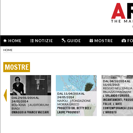
HOME
NOTIZIE
GUIDE
MOSTRE
F
HOME
MOSTRE
DAL 04/10/2014 AL
11/01/2015
REGGIO NELL'EMILIA
PALAZZO MAGNANI
DAL 11/04/2014 AL
L’ORLANDO FURIOSO.
24/05/2014
DAL 24/01/2014 AL
INCANTAMENTI, PASSIO
NAPOLI
|
FONDAZIONE
24/01/2014
FOLLIE. L’ARTE
MORRA GRECO
BOLOGNA
|
AUDITORIUM
TO.
PROGETTO XXI. BETTY BEE /
CONTEMPORANEA LEGG
BIAGI
OMAGGIO A FRANCO VACCARI
LAURE PROUVOST
L’ARIOSTO