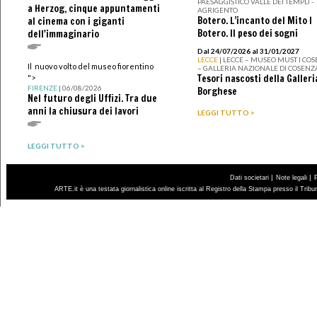
PAESAGGISTICO VALLE DEI TEMPLI -
a Herzog, cinque appuntamenti
AGRIGENTO
Botero. L’incanto del Mito I
al cinema con i giganti
Botero. Il peso dei sogni
dell'immaginario
Dal 24/07/2026 al 31/01/2027
LECCE
| LECCE – MUSEO MUST I CO
Il nuovo volto del museo fiorentino
– GALLERIA NAZIONALE DI COSENZ
Tesori nascosti della Galleri
">
FIRENZE
| 06/08/2026
Borghese
Nel futuro degli Uffizi. Tra due
anni la chiusura dei lavori
LEGGI TUTTO >
LEGGI TUTTO >
|
|
Dati societari
Note legali
ARTE.it è una testata giornalistica online iscritta al Registro della Stampa presso il Trib