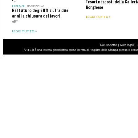
Tesori nascosti della Galleri
">
FIRENZE
| 06/08/2026
Borghese
Nel futuro degli Uffizi. Tra due
anni la chiusura dei lavori
LEGGI TUTTO >
LEGGI TUTTO >
|
|
Dati societari
Note legali
ARTE.it è una testata giornalistica online iscritta al Registro della Stampa presso il Trib