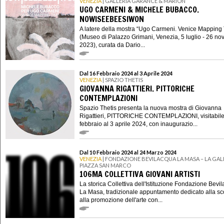
VENEZIA
| GALLERIA GARANCE & MARION
UGO CARMENI & MICHELE BUBACCO.
NOWISEEBEESIWON
A latere della mostra “Ugo Carmeni. Venice Mapping
(Museo di Palazzo Grimani, Venezia, 5 luglio - 26 n
2023), curata da Dario...
Dal 16 Febbraio 2024 al 3 Aprile 2024
VENEZIA
| SPAZIO THETIS
GIOVANNA RIGATTIERI. PITTORICHE
CONTEMPLAZIONI
Spazio Thetis presenta la nuova mostra di Giovanna
Rigattieri, PITTORICHE CONTEMPLAZIONI, visitabile
febbraio al 3 aprile 2024, con inaugurazio...
Dal 10 Febbraio 2024 al 24 Marzo 2024
VENEZIA
| FONDAZIONE BEVILACQUA LA MASA – LA GALL
PIAZZA SAN MARCO
106MA COLLETTIVA GIOVANI ARTISTI
La storica Collettiva dell'Istituzione Fondazione Bevi
La Masa, tradizionale appuntamento dedicato alla sc
alla promozione dell'arte con...