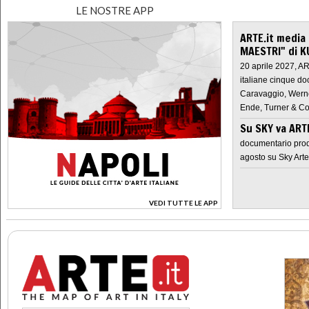
LE NOSTRE APP
ARTE.it media
MAESTRI" di K
20 aprile 2027, A
italiane cinque do
Caravaggio, Werne
Ende, Turner & Co
Su SKY va AR
documentario prod
agosto su Sky Arte
VEDI TUTTE LE APP
>