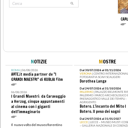
CARL
N
OTIZIE
M
OSTRE
ROMA
| 06/08/2026
Dal 30/07/2026 al 01/11/2026
ARTE.it media partner de "I
VERONA
| CENTRO INTERNAZIONAL
FOTOGRAFIA SCAVI SCALIGERI
GRANDI MAESTRI" di KUBLAI Film
Dorothea Lange
Dal 24/07/2026 al 31/10/2026
PALERMO
| PALAZZO BELMONTE RIS
06/08/2026
PALERMO I PARCO ARCHEOLOGICO 
I Grandi Maestri: da Caravaggio
PAESAGGISTICO VALLE DEI TEMPLI -
a Herzog, cinque appuntamenti
AGRIGENTO
Botero. L’incanto del Mito I
al cinema con i giganti
Botero. Il peso dei sogni
dell'immaginario
Dal 24/07/2026 al 31/01/2027
LECCE
| LECCE – MUSEO MUST I CO
Il nuovo volto del museo fiorentino
– GALLERIA NAZIONALE DI COSENZ