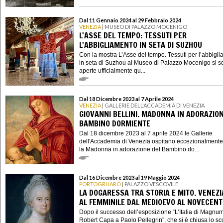
Dal 11 Gennaio 2024 al 29 Febbraio 2024
VENEZIA
| MUSEO DI PALAZZO MOCENIGO
L'ASSE DEL TEMPO: TESSUTI PER
L'ABBIGLIAMENTO IN SETA DI SUZHOU
Con la mostra L’Asse del tempo. Tessuti per l’abbigl
in seta di Suzhou al Museo di Palazzo Mocenigo si s
aperte ufficialmente qu...
Dal 18 Dicembre 2023 al 7 Aprile 2024
VENEZIA
| GALLERIE DELL'ACCADEMIA DI VENEZIA
GIOVANNI BELLINI. MADONNA IN ADORAZION
BAMBINO DORMIENTE
Dal 18 dicembre 2023 al 7 aprile 2024 le Gallerie
dell'Accademia di Venezia ospitano eccezionalmente
la Madonna in adorazione del Bambino do...
Dal 16 Dicembre 2023 al 19 Maggio 2024
PORTOGRUARO
| PALAZZO VESCOVILE
LA DOGARESSA TRA STORIA E MITO. VENEZI
AL FEMMINILE DAL MEDIOEVO AL NOVECEN
Dopo il successo dell’esposizione “L’Italia di Magnu
Robert Capa a Paolo Pellegrin”, che si è chiusa lo sc