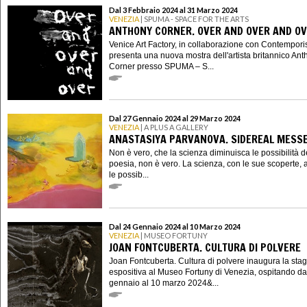
Dal 3 Febbraio 2024 al 31 Marzo 2024
VENEZIA
| SPUMA - SPACE FOR THE ARTS
ANTHONY CORNER. OVER AND OVER AND O
Venice Art Factory, in collaborazione con Contempori
presenta una nuova mostra dell'artista britannico An
Corner presso SPUMA – S...
Dal 27 Gennaio 2024 al 29 Marzo 2024
VENEZIA
| A PLUS A GALLERY
ANASTASIYA PARVANOVA. SIDEREAL MESS
Non è vero, che la scienza diminuisca le possibilità d
poesia, non è vero. La scienza, con le sue scoperte,
le possib...
Dal 24 Gennaio 2024 al 10 Marzo 2024
VENEZIA
| MUSEO FORTUNY
JOAN FONTCUBERTA. CULTURA DI POLVERE
Joan Fontcuberta. Cultura di polvere inaugura la sta
espositiva al Museo Fortuny di Venezia, ospitando da
gennaio al 10 marzo 2024&...