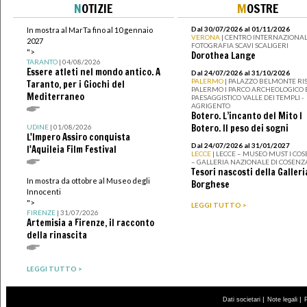
N
OTIZIE
M
OSTRE
Dal 30/07/2026 al 01/11/2026
In mostra al MarTa fino al 10 gennaio
VERONA
| CENTRO INTERNAZIONAL
2027
FOTOGRAFIA SCAVI SCALIGERI
">
Dorothea Lange
TARANTO
| 04/08/2026
Essere atleti nel mondo antico. A
Dal 24/07/2026 al 31/10/2026
PALERMO
| PALAZZO BELMONTE RIS
Taranto, per i Giochi del
PALERMO I PARCO ARCHEOLOGICO 
Mediterraneo
PAESAGGISTICO VALLE DEI TEMPLI -
AGRIGENTO
Botero. L’incanto del Mito I
Botero. Il peso dei sogni
UDINE
| 01/08/2026
L'Impero Assiro conquista
Dal 24/07/2026 al 31/01/2027
l'Aquileia Film Festival
LECCE
| LECCE – MUSEO MUST I CO
– GALLERIA NAZIONALE DI COSENZ
Tesori nascosti della Galleri
In mostra da ottobre al Museo degli
Borghese
Innocenti
">
LEGGI TUTTO >
FIRENZE
| 31/07/2026
Artemisia a Firenze, il racconto
della rinascita
LEGGI TUTTO >
|
|
Dati societari
Note legali