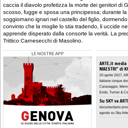
caccia il diavolo profetizza la morte dei genitori di 
scosso, fugge e sposa una principessa; durante la ri
soggiornano ignari nel castello del figlio, dormendo 
convinto che la moglie lo stia tradendo, li uccide ne
apprende disperato dalla consorte la verità. La pred
Trittico Carnesecchi di Masolino.
LE NOSTRE APP
ARTE.it media
MAESTRI" di K
20 aprile 2027, A
italiane cinque do
Caravaggio, Werne
Ende, Turner & Co
Su SKY va AR
documentario prod
agosto su Sky Arte