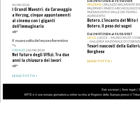
Dal 24/07/2026 al 31/10/2026
PALERMO
| PALAZZO BELMONTE RIS
06/08/2026
PALERMO I PARCO ARCHEOLOGICO 
I Grandi Maestri: da Caravaggio
PAESAGGISTICO VALLE DEI TEMPLI -
a Herzog, cinque appuntamenti
AGRIGENTO
Botero. L’incanto del Mito I
al cinema con i giganti
Botero. Il peso dei sogni
dell'immaginario
Dal 24/07/2026 al 31/01/2027
LECCE
| LECCE – MUSEO MUST I CO
Il nuovo volto del museo fiorentino
– GALLERIA NAZIONALE DI COSENZ
Tesori nascosti della Galleri
">
FIRENZE
| 06/08/2026
Borghese
Nel futuro degli Uffizi. Tra due
anni la chiusura dei lavori
LEGGI TUTTO >
LEGGI TUTTO >
|
|
Dati societari
Note legali
ARTE.it è una testata giornalistica online iscritta al Registro della Stampa presso il Trib