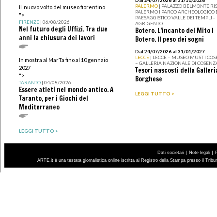
Dal 24/07/2026 al 31/10/2026
PALERMO
| PALAZZO BELMONTE RIS
Il nuovo volto del museo fiorentino
PALERMO I PARCO ARCHEOLOGICO 
">
PAESAGGISTICO VALLE DEI TEMPLI -
FIRENZE
| 06/08/2026
AGRIGENTO
Nel futuro degli Uffizi. Tra due
Botero. L’incanto del Mito I
anni la chiusura dei lavori
Botero. Il peso dei sogni
Dal 24/07/2026 al 31/01/2027
LECCE
| LECCE – MUSEO MUST I CO
In mostra al MarTa fino al 10 gennaio
– GALLERIA NAZIONALE DI COSENZ
2027
Tesori nascosti della Galleri
">
Borghese
TARANTO
| 04/08/2026
Essere atleti nel mondo antico. A
LEGGI TUTTO >
Taranto, per i Giochi del
Mediterraneo
LEGGI TUTTO >
|
|
Dati societari
Note legali
ARTE.it è una testata giornalistica online iscritta al Registro della Stampa presso il Trib