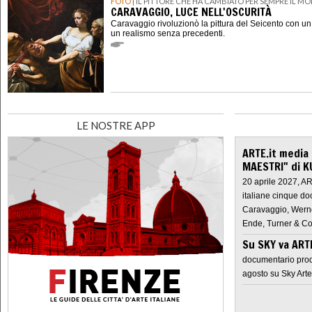
FOTO
| IL PITTORE CHE HA CAMBIATO PER SEMPRE IL M
CARAVAGGIO, LUCE NELL'OSCURITÀ
Caravaggio rivoluzionò la pittura del Seicento con u
un realismo senza precedenti.
LE NOSTRE APP
ARTE.it media
MAESTRI" di K
20 aprile 2027, A
italiane cinque do
Caravaggio, Werne
Ende, Turner & Co
Su SKY va AR
documentario prod
agosto su Sky Arte