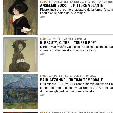
FOTO
| FINO AL 27 SETTEMBRE 2026 AL MART DI ROVER
ANSELMO BUCCI, IL PITTORE VOLANTE
Pittore, incisore, scrittore, aviatore della forma: Ansel
liberi e anticipatori del suo tempo.
FOTO
| AL MUSÉE GUIMET DI PARIGI
K-BEAUTY, OLTRE IL "SUPER POP"
K-Beauty al Musée Guimet di Parigi: la mostra che ra
coreana, dalla dinastia Joseon alla K-pop
FOTO
| A BASILEA FINO AL 25 MAGGIO 2026
PAUL CÉZANNE, L'ULTIMO TEMPORALE
Il 23 ottobre 1906 Paul Cezanne moriva ad Aix-en-P
temporale mentre dipingeva all'aperto. A 120 anni dal
di Basilea gli dedica una grande mostra