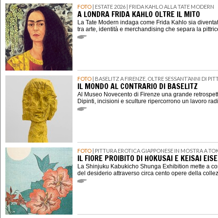
FOTO
| ESTATE 2026 | FRIDA KAHLO ALLA TATE MODERN
A LONDRA FRIDA KAHLO OLTRE IL MITO
La Tate Modern indaga come Frida Kahlo sia diventat
tra arte, identità e merchandising che separa la pittri
FOTO
| BASELITZ A FIRENZE, OLTRE SESSANT’ANNI DI P
IL MONDO AL CONTRARIO DI BASELITZ
Al Museo Novecento di Firenze una grande retrospett
Dipinti, incisioni e sculture ripercorrono un lavoro rad
FOTO
| PITTURA EROTICA GIAPPONESE IN MOSTRA A TO
IL FIORE PROIBITO DI HOKUSAI E KEISAI EIS
La Shinjuku Kabukicho Shunga Exhibition mette a con
del desiderio attraverso circa cento opere della coll