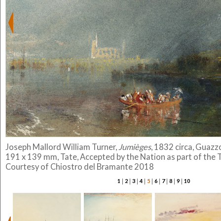
Joseph Mallord William Turner,
Jumièges
, 1832 circa, Guazzo
191 x 139 mm, Tate, Accepted by the Nation as part of the 
Courtesy of Chiostro del Bramante 2018
|
|
|
|
|
|
|
|
|
1
2
3
4
5
6
7
8
9
10