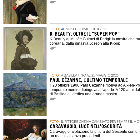
FOTO
| AL MUSÉE GUIMET DI PARIGI
K-BEAUTY, OLTRE IL "SUPER POP"
K-Beauty al Musée Guimet di Parigi: la mostra che ra
coreana, dalla dinastia Joseon alla K-pop
FOTO
| A BASILEA FINO AL 25 MAGGIO 2026
PAUL CÉZANNE, L'ULTIMO TEMPORALE
Il 23 ottobre 1906 Paul Cezanne moriva ad Aix-en-P
temporale mentre dipingeva all'aperto. A 120 anni dal
di Basilea gli dedica una grande mostra
FOTO
| IL PITTORE CHE HA CAMBIATO PER SEMPRE IL M
CARAVAGGIO, LUCE NELL'OSCURITÀ
Caravaggio rivoluzionò la pittura del Seicento con u
un realismo senza precedenti.