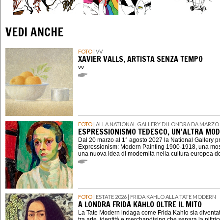
VEDI ANCHE
FOTO
| VV
XAVIER VALLS, ARTISTA SENZA TEMPO
vv
FOTO
| ALLA NATIONAL GALLERY DI LONDRA DA MARZO 
ESPRESSIONISMO TEDESCO, UN'ALTRA MOD
Dal 20 marzo al 1° agosto 2027 la National Gallery 
Expressionism: Modern Painting 1900-1918, una mostr
una nuova idea di modernità nella cultura europea d
FOTO
| ESTATE 2026 | FRIDA KAHLO ALLA TATE MODERN
A LONDRA FRIDA KAHLO OLTRE IL MITO
La Tate Modern indaga come Frida Kahlo sia diventat
tra arte, identità e merchandising che separa la pittri