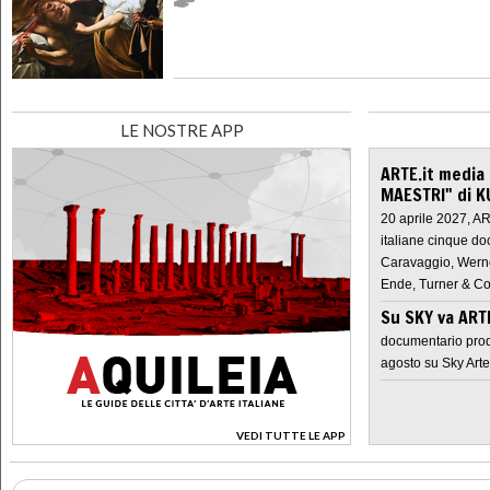
LE NOSTRE APP
ARTE.it media
MAESTRI" di K
20 aprile 2027, A
italiane cinque do
Caravaggio, Werne
Ende, Turner & Co
Su SKY va AR
documentario prod
agosto su Sky Arte
VEDI TUTTE LE APP
>