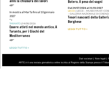
anni la chiusura dei lavori
Botero. Il peso dei sogni
Dal 24/07/2026 al 31/01/2027
LECCE
| LECCE – MUSEO MUST I CO
In mostra al MarTa fino al 10 gennaio
– GALLERIA NAZIONALE DI COSENZ
2027
Tesori nascosti della Galleri
">
Borghese
TARANTO
| 04/08/2026
Essere atleti nel mondo antico. A
LEGGI TUTTO >
Taranto, per i Giochi del
Mediterraneo
LEGGI TUTTO >
|
|
Dati societari
Note legali
ARTE.it è una testata giornalistica online iscritta al Registro della Stampa presso il Trib