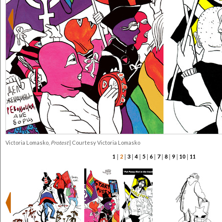
Victoria Lomasko,
Protest
| Courtesy Victoria Lomasko
|
|
|
|
|
|
|
|
|
|
1
2
3
4
5
6
7
8
9
10
11