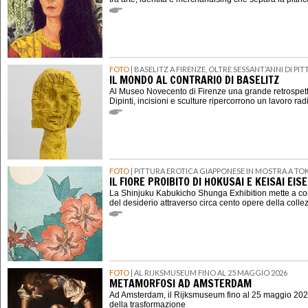
FOTO
| BASELITZ A FIRENZE, OLTRE SESSANT’ANNI DI P
IL MONDO AL CONTRARIO DI BASELITZ
Al Museo Novecento di Firenze una grande retrospett
Dipinti, incisioni e sculture ripercorrono un lavoro rad
FOTO
| PITTURA EROTICA GIAPPONESE IN MOSTRA A TO
IL FIORE PROIBITO DI HOKUSAI E KEISAI EIS
La Shinjuku Kabukicho Shunga Exhibition mette a con
del desiderio attraverso circa cento opere della coll
FOTO
| AL RIJKSMUSEUM FINO AL 25 MAGGIO 2026
METAMORFOSI AD AMSTERDAM
Ad Amsterdam, il Rijksmuseum fino al 25 maggio 202
della trasformazione