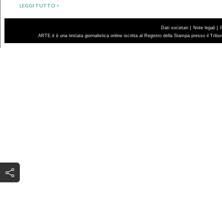
LEGGI TUTTO >
|
|
Dati societari
Note legali
ARTE.it è una testata giornalistica online iscritta al Registro della Stampa presso il Trib