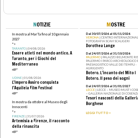
N
OTIZIE
M
OSTRE
Dal 30/07/2026 al 01/11/2026
In mostra al MarTa fino al 10 gennaio
VERONA
| CENTRO INTERNAZIONAL
2027
FOTOGRAFIA SCAVI SCALIGERI
">
Dorothea Lange
TARANTO
| 04/08/2026
Essere atleti nel mondo antico. A
Dal 24/07/2026 al 31/10/2026
PALERMO
| PALAZZO BELMONTE RIS
Taranto, per i Giochi del
PALERMO I PARCO ARCHEOLOGICO 
Mediterraneo
PAESAGGISTICO VALLE DEI TEMPLI -
AGRIGENTO
Botero. L’incanto del Mito I
Botero. Il peso dei sogni
UDINE
| 01/08/2026
L'Impero Assiro conquista
Dal 24/07/2026 al 31/01/2027
l'Aquileia Film Festival
LECCE
| LECCE – MUSEO MUST I CO
– GALLERIA NAZIONALE DI COSENZ
Tesori nascosti della Galleri
In mostra da ottobre al Museo degli
Borghese
Innocenti
">
LEGGI TUTTO >
FIRENZE
| 31/07/2026
Artemisia a Firenze, il racconto
della rinascita