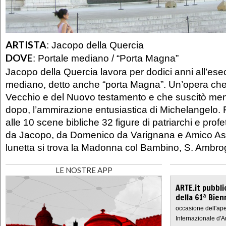
ARTISTA
:
Jacopo della Quercia
DOVE
:
Portale mediano / “Porta Magna”
Jacopo della Quercia lavora per dodici anni all’ese
mediano, detto anche “porta Magna”. Un’opera che n
Vecchio e del Nuovo testamento e che suscitò men
dopo, l’ammirazione entusiastica di Michelangelo.
alle 10 scene bibliche 32 figure di patriarchi e profeti
da Jacopo, da Domenico da Varignana e Amico Aspe
lunetta si trova la Madonna col Bambino, S. Ambrog
LE NOSTRE APP
ARTE.it pubbli
della 61ª Bien
occasione dell'ape
Internazionale d'A