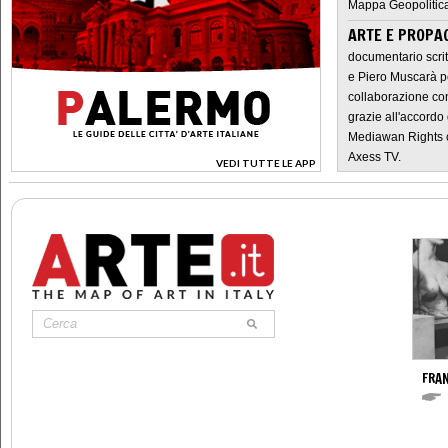
Mappa Geopolitica
ARTE E PROPAG
documentario scrit
e Piero Muscarà pe
collaborazione con
grazie all'accordo 
Mediawan Rights c
Axess TV.
VEDI TUTTE LE APP
>
FRA