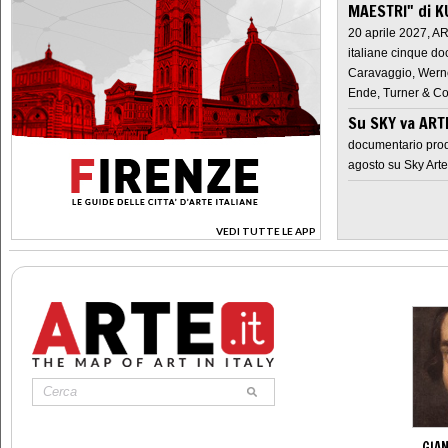
MAESTRI" di K
20 aprile 2027, A
italiane cinque do
Caravaggio, Werne
Ende, Turner & Co
Su SKY va AR
documentario prod
agosto su Sky Arte
VEDI TUTTE LE APP
>
GIAN