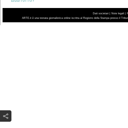
LEGGI TUTTO >
|
|
Dati societari
Note legali
ARTE.it è una testata giornalistica online iscritta al Registro della Stampa presso il Trib