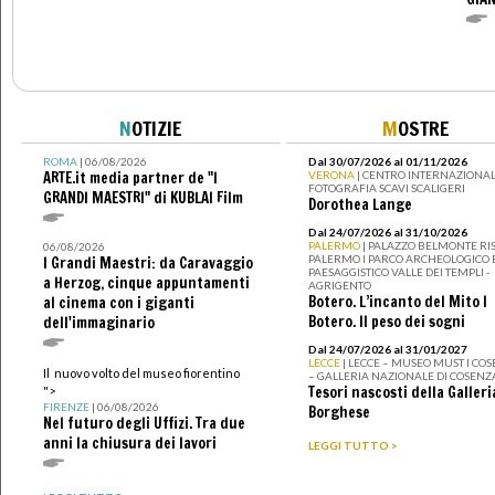
N
OTIZIE
M
OSTRE
ROMA
| 06/08/2026
Dal 30/07/2026 al 01/11/2026
ARTE.it media partner de "I
VERONA
| CENTRO INTERNAZIONAL
FOTOGRAFIA SCAVI SCALIGERI
GRANDI MAESTRI" di KUBLAI Film
Dorothea Lange
Dal 24/07/2026 al 31/10/2026
PALERMO
| PALAZZO BELMONTE RIS
06/08/2026
PALERMO I PARCO ARCHEOLOGICO 
I Grandi Maestri: da Caravaggio
PAESAGGISTICO VALLE DEI TEMPLI -
a Herzog, cinque appuntamenti
AGRIGENTO
Botero. L’incanto del Mito I
al cinema con i giganti
Botero. Il peso dei sogni
dell'immaginario
Dal 24/07/2026 al 31/01/2027
LECCE
| LECCE – MUSEO MUST I CO
Il nuovo volto del museo fiorentino
– GALLERIA NAZIONALE DI COSENZ
Tesori nascosti della Galleri
">
FIRENZE
| 06/08/2026
Borghese
Nel futuro degli Uffizi. Tra due
anni la chiusura dei lavori
LEGGI TUTTO >