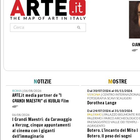
GIAN
N
OTIZIE
M
OSTRE
ROMA
| 06/08/2026
Dal 30/07/2026 al 01/11/2026
ARTE.it media partner de "I
VERONA
| CENTRO INTERNAZIONAL
FOTOGRAFIA SCAVI SCALIGERI
GRANDI MAESTRI" di KUBLAI Film
Dorothea Lange
Dal 24/07/2026 al 31/10/2026
PALERMO
| PALAZZO BELMONTE RIS
06/08/2026
PALERMO I PARCO ARCHEOLOGICO 
I Grandi Maestri: da Caravaggio
PAESAGGISTICO VALLE DEI TEMPLI -
a Herzog, cinque appuntamenti
AGRIGENTO
Botero. L’incanto del Mito I
al cinema con i giganti
Botero. Il peso dei sogni
dell'immaginario