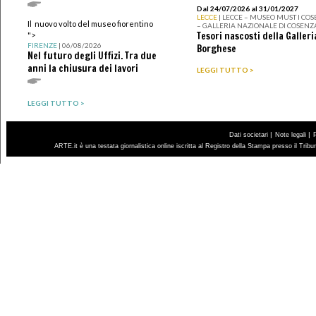
Dal 24/07/2026 al 31/01/2027
LECCE
| LECCE – MUSEO MUST I CO
Il nuovo volto del museo fiorentino
– GALLERIA NAZIONALE DI COSENZ
Tesori nascosti della Galleri
">
FIRENZE
| 06/08/2026
Borghese
Nel futuro degli Uffizi. Tra due
anni la chiusura dei lavori
LEGGI TUTTO >
LEGGI TUTTO >
|
|
Dati societari
Note legali
ARTE.it è una testata giornalistica online iscritta al Registro della Stampa presso il Trib