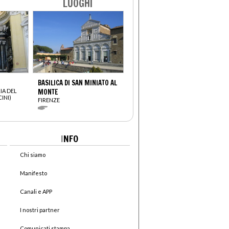
LUOGHI
BASILICA DI SAN MINIATO AL
IA DEL
MONTE
INI)
FIRENZE
I
NFO
Chi siamo
Manifesto
Canali e APP
I nostri partner
Comunicati stampa