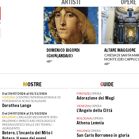
ARTISTI
OPERE
DOMENICO BIGORDI
ALTARE MAGGIORE
(GHIRLANDAIO)
CHIESA DI SANTA MAR
MONTE (DEI CAPPUCC
M
OSTRE
G
UIDE
Dal 30/07/2026 al 01/11/2026
FIRENZE
|
OPERA
VERONA
| CENTRO INTERNAZIONALE DI
Adorazione dei Magi
FOTOGRAFIA SCAVI SCALIGERI
Dorothea Lange
VENEZIA
|
OPERA
L'Angelo della Città
Dal 24/07/2026 al 31/10/2026
PALERMO
| PALAZZO BELMONTE RISO -
BOLOGNA
|
OPERA
PALERMO I PARCO ARCHEOLOGICO E
Athena Lemnia
PAESAGGISTICO VALLE DEI TEMPLI -
AGRIGENTO
MILANO
|
OPERA
Botero. L’incanto del Mito I
San Carlo Borromeo in gloria
Botero. Il peso dei sogni