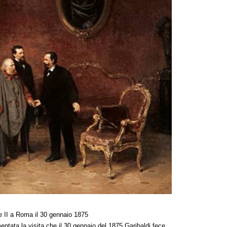
le II a Roma il 30 gennaio 1875
ntata la visita che il 30 gennaio del 1875 Garibaldi fece