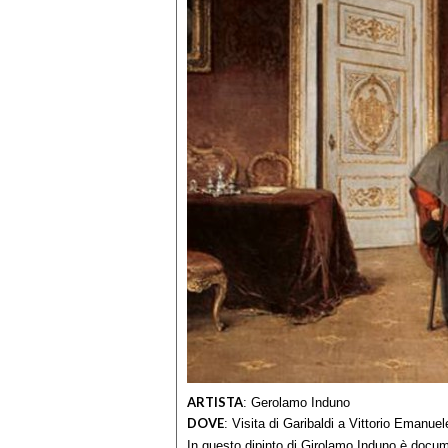
ARTISTA
:
Gerolamo Induno
DOVE
:
Visita di Garibaldi a Vittorio Emanue
In questo dipinto di Girolamo Induno è docume