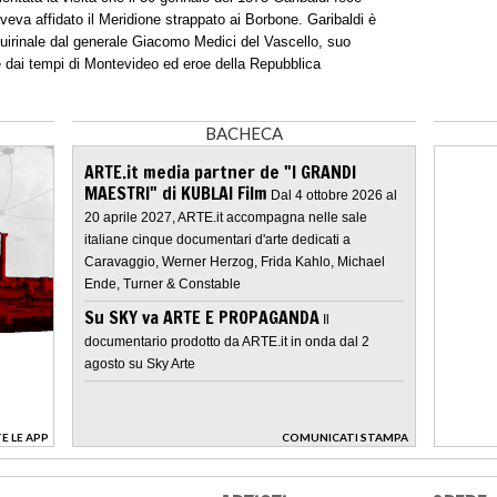
aveva affidato il Meridione strappato ai Borbone. Garibaldi è
uirinale dal generale Giacomo Medici del Vascello, suo
e dai tempi di Montevideo ed eroe della Repubblica
BACHECA
ARTE.it media partner de "I GRANDI
MAESTRI" di KUBLAI Film
Dal 4 ottobre 2026 al
20 aprile 2027, ARTE.it accompagna nelle sale
italiane cinque documentari d'arte dedicati a
Caravaggio, Werner Herzog, Frida Kahlo, Michael
Ende, Turner & Constable
Su SKY va ARTE E PROPAGANDA
Il
documentario prodotto da ARTE.it in onda dal 2
agosto su Sky Arte
E LE APP
COMUNICATI STAMPA
>