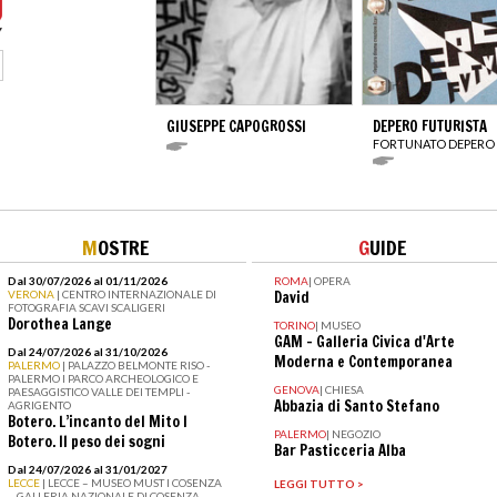
GIUSEPPE CAPOGROSSI
DEPERO FUTURISTA
FORTUNATO DEPERO
M
OSTRE
G
UIDE
Dal 30/07/2026 al 01/11/2026
ROMA
|
OPERA
VERONA
| CENTRO INTERNAZIONALE DI
David
FOTOGRAFIA SCAVI SCALIGERI
Dorothea Lange
TORINO
|
MUSEO
GAM – Galleria Civica d'Arte
Dal 24/07/2026 al 31/10/2026
Moderna e Contemporanea
PALERMO
| PALAZZO BELMONTE RISO -
PALERMO I PARCO ARCHEOLOGICO E
GENOVA
|
CHIESA
PAESAGGISTICO VALLE DEI TEMPLI -
Abbazia di Santo Stefano
AGRIGENTO
Botero. L’incanto del Mito I
PALERMO
|
NEGOZIO
Botero. Il peso dei sogni
Bar Pasticceria Alba
Dal 24/07/2026 al 31/01/2027
LECCE
| LECCE – MUSEO MUST I COSENZA
LEGGI TUTTO >
– GALLERIA NAZIONALE DI COSENZA