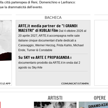
nella città partenopea di Reni, Domenichino e Lanfranco:
que la drammaticità dell’evento.
BACHECA
ARTE.it media partner de "I GRANDI
MAESTRI" di KUBLAI Film
Dal 4 ottobre 2026 al
20 aprile 2027, ARTE.it accompagna nelle sale
italiane cinque documentari d'arte dedicati a
Caravaggio, Werner Herzog, Frida Kahlo, Michael
Ende, Turner & Constable
Su SKY va ARTE E PROPAGANDA
Il
documentario prodotto da ARTE.it in onda dal 2
agosto su Sky Arte
E LE APP
COMUNICATI STAMPA
>
ARTISTI
OPERE