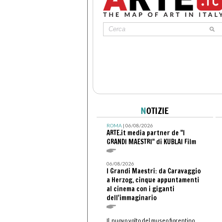
N
OTIZIE
ROMA
| 06/08/2026
ARTE.it media partner de "I
GRANDI MAESTRI" di KUBLAI Film
06/08/2026
I Grandi Maestri: da Caravaggio
a Herzog, cinque appuntamenti
al cinema con i giganti
dell'immaginario
Il nuovo volto del museo fiorentino