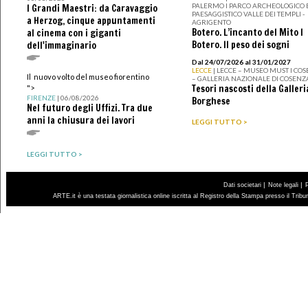
PALERMO I PARCO ARCHEOLOGICO 
I Grandi Maestri: da Caravaggio
PAESAGGISTICO VALLE DEI TEMPLI -
a Herzog, cinque appuntamenti
AGRIGENTO
Botero. L’incanto del Mito I
al cinema con i giganti
Botero. Il peso dei sogni
dell'immaginario
Dal 24/07/2026 al 31/01/2027
LECCE
| LECCE – MUSEO MUST I CO
Il nuovo volto del museo fiorentino
– GALLERIA NAZIONALE DI COSENZ
Tesori nascosti della Galleri
">
FIRENZE
| 06/08/2026
Borghese
Nel futuro degli Uffizi. Tra due
anni la chiusura dei lavori
LEGGI TUTTO >
LEGGI TUTTO >
|
|
Dati societari
Note legali
ARTE.it è una testata giornalistica online iscritta al Registro della Stampa presso il Trib