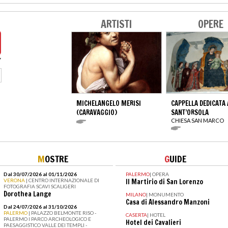
ARTISTI
OPERE
MICHELANGELO MERISI
CAPPELLA DEDICATA 
(CARAVAGGIO)
SANT’ORSOLA
CHIESA SAN MARCO
M
OSTRE
G
UIDE
Dal 30/07/2026 al 01/11/2026
PALERMO
|
OPERA
VERONA
| CENTRO INTERNAZIONALE DI
Il Martirio di San Lorenzo
FOTOGRAFIA SCAVI SCALIGERI
Dorothea Lange
MILANO
|
MONUMENTO
Casa di Alessandro Manzoni
Dal 24/07/2026 al 31/10/2026
PALERMO
| PALAZZO BELMONTE RISO -
CASERTA
|
HOTEL
PALERMO I PARCO ARCHEOLOGICO E
Hotel dei Cavalieri
PAESAGGISTICO VALLE DEI TEMPLI -