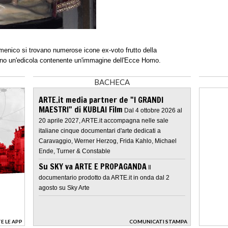
omenico si trovano numerose icone ex-voto frutto della
ano un'edicola contenente un'immagine dell'Ecce Homo.
BACHECA
ARTE.it media partner de "I GRANDI
MAESTRI" di KUBLAI Film
Dal 4 ottobre 2026 al
20 aprile 2027, ARTE.it accompagna nelle sale
italiane cinque documentari d'arte dedicati a
Caravaggio, Werner Herzog, Frida Kahlo, Michael
Ende, Turner & Constable
Su SKY va ARTE E PROPAGANDA
Il
documentario prodotto da ARTE.it in onda dal 2
agosto su Sky Arte
E LE APP
COMUNICATI STAMPA
>