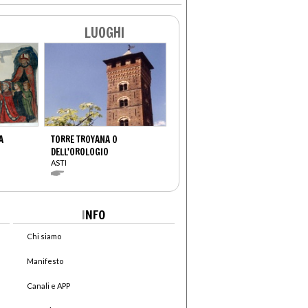
LUOGHI
A
TORRE TROYANA O
DELL'OROLOGIO
ASTI
I
NFO
Chi siamo
Manifesto
Canali e APP