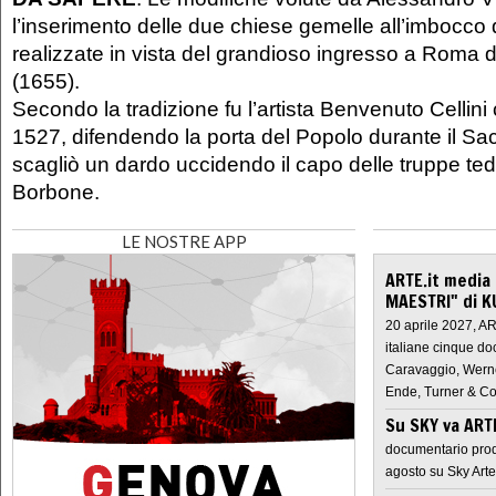
l’inserimento delle due chiese gemelle all’imbocco d
realizzate in vista del grandioso ingresso a Roma di
(1655).
Secondo la tradizione fu l’artista Benvenuto Cellin
1527, difendendo la porta del Popolo durante il S
scagliò un dardo uccidendo il capo delle truppe tede
Borbone.
LE NOSTRE APP
ARTE.it media
MAESTRI" di K
20 aprile 2027, A
italiane cinque do
Caravaggio, Werne
Ende, Turner & Co
Su SKY va AR
documentario prod
agosto su Sky Arte