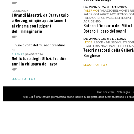
Dal 24/07/2026 al 31/10/2026
PALERMO
| PALAZZO BELMONTE RIS
06/08/2026
PALERMO I PARCO ARCHEOLOGICO 
I Grandi Maestri: da Caravaggio
PAESAGGISTICO VALLE DEI TEMPLI -
a Herzog, cinque appuntamenti
AGRIGENTO
Botero. L’incanto del Mito I
al cinema con i giganti
Botero. Il peso dei sogni
dell'immaginario
Dal 24/07/2026 al 31/01/2027
LECCE
| LECCE – MUSEO MUST I CO
Il nuovo volto del museo fiorentino
– GALLERIA NAZIONALE DI COSENZ
Tesori nascosti della Galleri
">
FIRENZE
| 06/08/2026
Borghese
Nel futuro degli Uffizi. Tra due
anni la chiusura dei lavori
LEGGI TUTTO >
LEGGI TUTTO >
|
|
Dati societari
Note legali
ARTE.it è una testata giornalistica online iscritta al Registro della Stampa presso il Trib