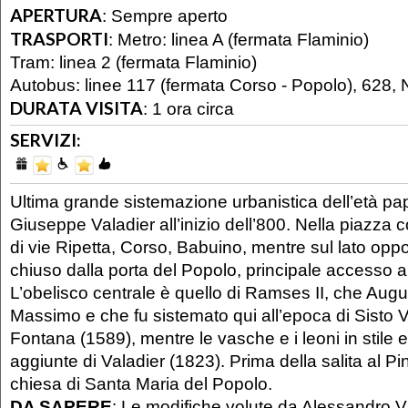
APERTURA
:
Sempre aperto
TRASPORTI
:
Metro: linea A (fermata Flaminio)
Tram: linea 2 (fermata Flaminio)
Autobus: linee 117 (fermata Corso - Popolo), 628,
DURATA VISITA
:
1 ora circa
SERVIZI:
Ultima grande sistemazione urbanistica dell’età pap
Giuseppe Valadier all’inizio dell’800. Nella piazza co
di vie Ripetta, Corso, Babuino, mentre sul lato opp
chiuso dalla porta del Popolo, principale accesso al
L’obelisco centrale è quello di Ramses II, che Aug
Massimo e che fu sistemato qui all’epoca di Sisto
Fontana (1589), mentre le vasche e i leoni in stile 
aggiunte di Valadier (1823). Prima della salita al Pi
chiesa di Santa Maria del Popolo.
DA SAPERE
: Le modifiche volute da Alessandro VII