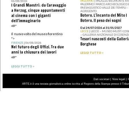
PALERMO
| PALAZZO BELMONTE RIS
06/08/2026
PALERMO I PARCO ARCHEOLOGICO 
I Grandi Maestri: da Caravaggio
PAESAGGISTICO VALLE DEI TEMPLI -
a Herzog, cinque appuntamenti
AGRIGENTO
Botero. L’incanto del Mito I
al cinema con i giganti
Botero. Il peso dei sogni
dell'immaginario
Dal 24/07/2026 al 31/01/2027
LECCE
| LECCE – MUSEO MUST I CO
Il nuovo volto del museo fiorentino
– GALLERIA NAZIONALE DI COSENZ
Tesori nascosti della Galleri
">
FIRENZE
| 06/08/2026
Borghese
Nel futuro degli Uffizi. Tra due
anni la chiusura dei lavori
LEGGI TUTTO >
LEGGI TUTTO >
|
|
Dati societari
Note legali
ARTE.it è una testata giornalistica online iscritta al Registro della Stampa presso il Trib