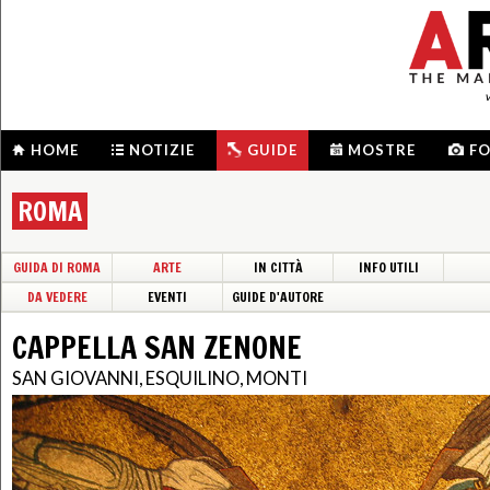
HOME
NOTIZIE
GUIDE
MOSTRE
F
ROMA
GUIDA DI ROMA
ARTE
IN CITTÀ
INFO UTILI
DA VEDERE
EVENTI
GUIDE D'AUTORE
CAPPELLA SAN ZENONE
SAN GIOVANNI, ESQUILINO, MONTI