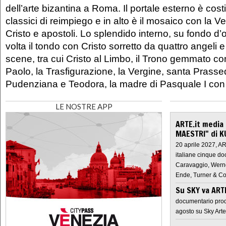
dell’arte bizantina a Roma. Il portale esterno è cost
classici di reimpiego e in alto è il mosaico con la V
Cristo e apostoli. Lo splendido interno, su fondo d’
volta il tondo con Cristo sorretto da quattro angeli e 
scene, tra cui Cristo al Limbo, il Trono gemmato con
Paolo, la Trasfigurazione, la Vergine, santa Prasse
Pudenziana e Teodora, la madre di Pasquale I con 
LE NOSTRE APP
ARTE.it media
MAESTRI" di K
20 aprile 2027, A
italiane cinque do
Caravaggio, Werne
Ende, Turner & Co
Su SKY va AR
documentario prod
agosto su Sky Arte