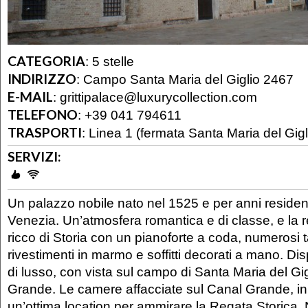
CATEGORIA
:
5 stelle
INDIRIZZO
:
Campo Santa Maria del Giglio 2467
E-MAIL
:
grittipalace@luxurycollection.com
TELEFONO
:
+39 041 794611
TRASPORTI
:
Linea 1 (fermata Santa Maria del Gigl
SERVIZI:
Un palazzo nobile nato nel 1525 e per anni reside
Venezia. Un’atmosfera romantica e di classe, e la r
ricco di Storia con un pianoforte a coda, numerosi t
rivestimenti in marmo e soffitti decorati a mano. D
di lusso, con vista sul campo di Santa Maria del Gig
Grande. Le camere affacciate sul Canal Grande, in 
un’ottima location per ammirare la Regata Storica. N