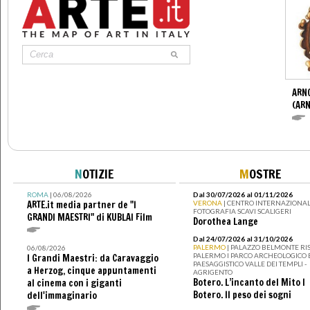
ARN
(ARN
N
OTIZIE
M
OSTRE
ROMA
| 06/08/2026
Dal 30/07/2026 al 01/11/2026
ARTE.it media partner de "I
VERONA
| CENTRO INTERNAZIONAL
FOTOGRAFIA SCAVI SCALIGERI
GRANDI MAESTRI" di KUBLAI Film
Dorothea Lange
Dal 24/07/2026 al 31/10/2026
PALERMO
| PALAZZO BELMONTE RIS
06/08/2026
PALERMO I PARCO ARCHEOLOGICO 
I Grandi Maestri: da Caravaggio
PAESAGGISTICO VALLE DEI TEMPLI -
a Herzog, cinque appuntamenti
AGRIGENTO
Botero. L’incanto del Mito I
al cinema con i giganti
Botero. Il peso dei sogni
dell'immaginario