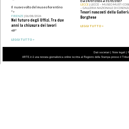
Dal 24/07/2026 al 31/01/2027
LECCE
| LECCE – MUSEO MUST I CO
Il nuovo volto del museo fiorentino
– GALLERIA NAZIONALE DI COSENZ
Tesori nascosti della Galleri
">
FIRENZE
| 06/08/2026
Borghese
Nel futuro degli Uffizi. Tra due
anni la chiusura dei lavori
LEGGI TUTTO >
LEGGI TUTTO >
|
|
Dati societari
Note legali
ARTE.it è una testata giornalistica online iscritta al Registro della Stampa presso il Trib