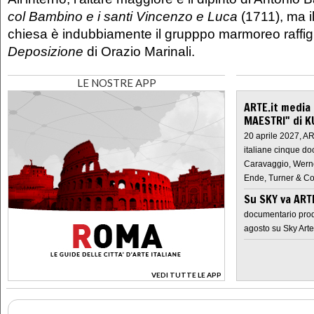
col Bambino e i santi Vincenzo e Luca
(1711), ma i
chiesa è indubbiamente il grupppo marmoreo raffig
Deposizione
di Orazio Marinali.
LE NOSTRE APP
ARTE.it media
MAESTRI" di K
20 aprile 2027, A
italiane cinque do
Caravaggio, Werne
Ende, Turner & Co
Su SKY va AR
documentario prod
agosto su Sky Arte
VEDI TUTTE LE APP
>