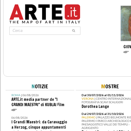
GIOV
N
OTIZIE
M
OSTRE
ROMA
| 06/08/2026
Dal 30/07/2026 al 01/11/2026
ARTE.it media partner de "I
VERONA
| CENTRO INTERNAZIONAL
FOTOGRAFIA SCAVI SCALIGERI
GRANDI MAESTRI" di KUBLAI Film
Dorothea Lange
Dal 24/07/2026 al 31/10/2026
PALERMO
| PALAZZO BELMONTE RIS
06/08/2026
PALERMO I PARCO ARCHEOLOGICO 
I Grandi Maestri: da Caravaggio
PAESAGGISTICO VALLE DEI TEMPLI -
a Herzog, cinque appuntamenti
AGRIGENTO