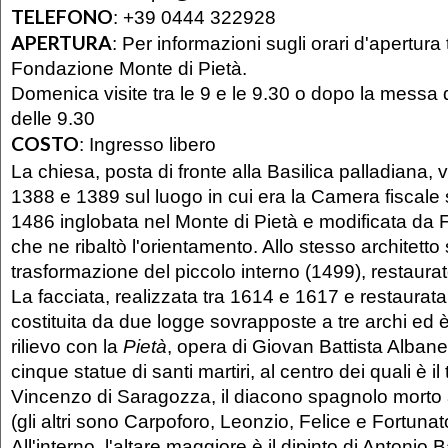
TELEFONO
:
+39 0444 322928
APERTURA
:
Per informazioni sugli orari d'apertura 
Fondazione Monte di Pietà.
Domenica visite tra le 9 e le 9.30 o dopo la messa
delle 9.30
COSTO
:
Ingresso libero
La chiesa, posta di fronte alla Basilica palladiana, 
1388 e 1389 sul luogo in cui era la Camera fiscale 
1486 inglobata nel Monte di Pietà e modificata da
che ne ribaltò l'orientamento. Allo stesso architetto
trasformazione del piccolo interno (1499), restaura
La facciata, realizzata tra 1614 e 1617 e restaurat
costituita da due logge sovrapposte a tre archi ed
rilievo con la
Pietà
, opera di Giovan Battista Alban
cinque statue di santi martiri, al centro dei quali è il
Vincenzo di Saragozza, il diacono spagnolo morto 
(gli altri sono Carpoforo, Leonzio, Felice e Fortunat
All'interno, l'altare maggiore è il dipinto di Antonio 