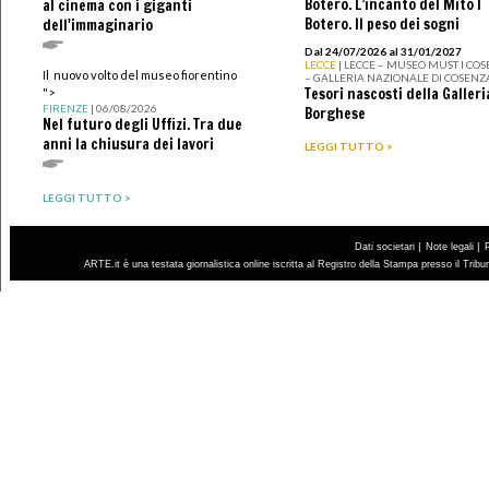
Botero. L’incanto del Mito I
al cinema con i giganti
Botero. Il peso dei sogni
dell'immaginario
Dal 24/07/2026 al 31/01/2027
LECCE
| LECCE – MUSEO MUST I CO
Il nuovo volto del museo fiorentino
– GALLERIA NAZIONALE DI COSENZ
Tesori nascosti della Galleri
">
FIRENZE
| 06/08/2026
Borghese
Nel futuro degli Uffizi. Tra due
anni la chiusura dei lavori
LEGGI TUTTO >
LEGGI TUTTO >
|
|
Dati societari
Note legali
ARTE.it è una testata giornalistica online iscritta al Registro della Stampa presso il Trib