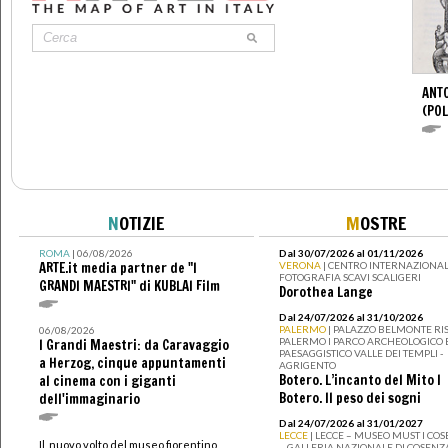
ANTO
(POL
N
OTIZIE
M
OSTRE
ROMA
| 06/08/2026
Dal 30/07/2026 al 01/11/2026
ARTE.it media partner de "I
VERONA
| CENTRO INTERNAZIONAL
FOTOGRAFIA SCAVI SCALIGERI
GRANDI MAESTRI" di KUBLAI Film
Dorothea Lange
Dal 24/07/2026 al 31/10/2026
PALERMO
| PALAZZO BELMONTE RIS
06/08/2026
PALERMO I PARCO ARCHEOLOGICO 
I Grandi Maestri: da Caravaggio
PAESAGGISTICO VALLE DEI TEMPLI -
a Herzog, cinque appuntamenti
AGRIGENTO
Botero. L’incanto del Mito I
al cinema con i giganti
Botero. Il peso dei sogni
dell'immaginario
Dal 24/07/2026 al 31/01/2027
LECCE
| LECCE – MUSEO MUST I CO
Il nuovo volto del museo fiorentino
– GALLERIA NAZIONALE DI COSENZ