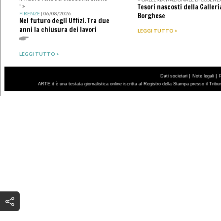
Tesori nascosti della Galleri
">
FIRENZE
| 06/08/2026
Borghese
Nel futuro degli Uffizi. Tra due
anni la chiusura dei lavori
LEGGI TUTTO >
LEGGI TUTTO >
|
|
Dati societari
Note legali
ARTE.it è una testata giornalistica online iscritta al Registro della Stampa presso il Trib