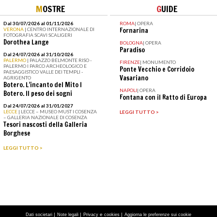
M
OSTRE
G
UIDE
Dal 30/07/2026 al 01/11/2026
ROMA
|
OPERA
VERONA
| CENTRO INTERNAZIONALE DI
Fornarina
FOTOGRAFIA SCAVI SCALIGERI
Dorothea Lange
BOLOGNA
|
OPERA
Paradiso
Dal 24/07/2026 al 31/10/2026
PALERMO
| PALAZZO BELMONTE RISO -
FIRENZE
|
MONUMENTO
PALERMO I PARCO ARCHEOLOGICO E
Ponte Vecchio e Corridoio
PAESAGGISTICO VALLE DEI TEMPLI -
Vasariano
AGRIGENTO
Botero. L’incanto del Mito I
NAPOLI
|
OPERA
Botero. Il peso dei sogni
Fontana con il Ratto di Europa
Dal 24/07/2026 al 31/01/2027
LECCE
| LECCE – MUSEO MUST I COSENZA
LEGGI TUTTO >
– GALLERIA NAZIONALE DI COSENZA
Tesori nascosti della Galleria
Borghese
LEGGI TUTTO >
|
|
e
|
Dati societari
Note legali
Privacy
cookies
Aggiorna le preferenze sui cookie