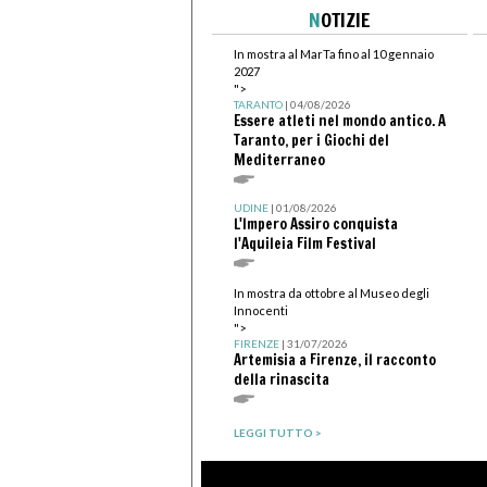
N
OTIZIE
In mostra al MarTa fino al 10 gennaio
2027
">
TARANTO
| 04/08/2026
Essere atleti nel mondo antico. A
Taranto, per i Giochi del
Mediterraneo
UDINE
| 01/08/2026
L'Impero Assiro conquista
l'Aquileia Film Festival
In mostra da ottobre al Museo degli
Innocenti
">
FIRENZE
| 31/07/2026
Artemisia a Firenze, il racconto
della rinascita
LEGGI TUTTO >