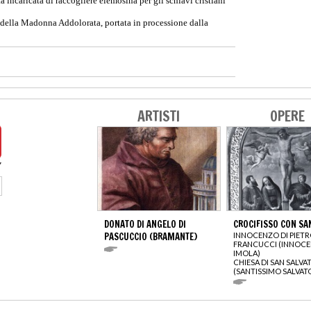
a incaricata di raccogliere elemosina per gli schiavi cristiani
no della Madonna Addolorata, portata in processione dalla
ARTISTI
OPERE
DONATO DI ANGELO DI
CROCIFISSO CON SA
PASCUCCIO (BRAMANTE)
INNOCENZO DI PIET
FRANCUCCI (INNOC
IMOLA)
CHIESA DI SAN SALVA
(SANTISSIMO SALVAT