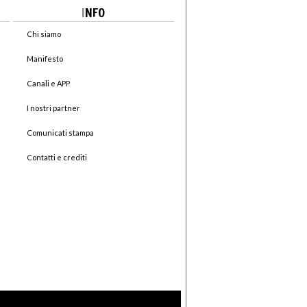
I
NFO
Chi siamo
Manifesto
Canali e APP
I nostri partner
Comunicati stampa
Contatti e crediti