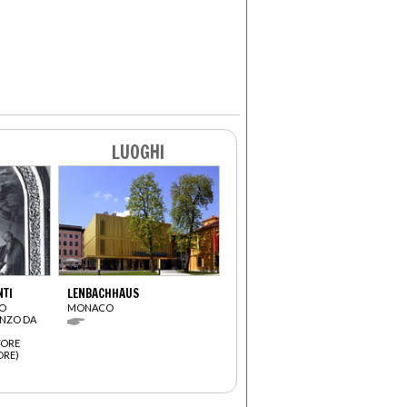
LUOGHI
NTI
LENBACHHAUS
RO
MONACO
ENZO DA
TORE
ORE)