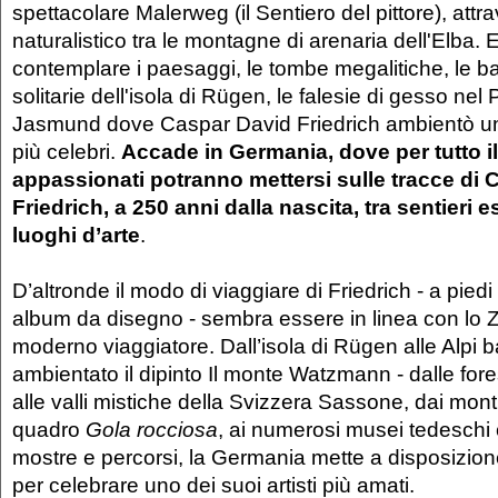
spettacolare Malerweg (il Sentiero del pittore), attra
naturalistico tra le montagne di arenaria dell'Elba. 
contemplare i paesaggi, le tombe megalitiche, le ba
solitarie dell'isola di Rügen, le falesie di gesso ne
Jasmund dove Caspar David Friedrich ambientò un
più celebri.
Accade in Germania, dove per tutto il
appassionati potranno mettersi sulle tracce di
Friedrich, a 250 anni dalla nascita, tra sentieri e
luoghi d’arte
.
D’altronde il modo di viaggiare di Friedrich - a pie
album da disegno - sembra essere in linea con lo Ze
moderno viaggiatore. Dall’isola di Rügen alle Alpi 
ambientato il dipinto Il monte Watzmann - dalle fore
alle valli mistiche della Svizzera Sassone, dai monti
quadro
Gola rocciosa
, ai numerosi musei tedeschi
mostre e percorsi, la Germania mette a disposizion
per celebrare uno dei suoi artisti più amati.