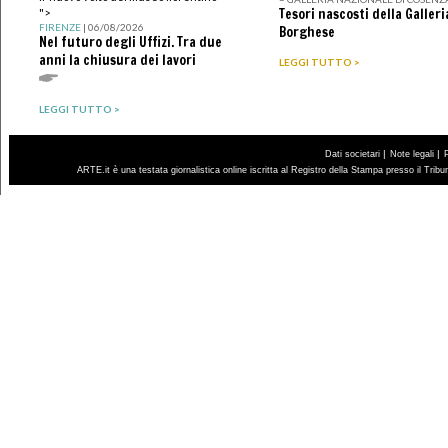
Tesori nascosti della Galleri
">
FIRENZE
| 06/08/2026
Borghese
Nel futuro degli Uffizi. Tra due
anni la chiusura dei lavori
LEGGI TUTTO >
LEGGI TUTTO >
|
|
Dati societari
Note legali
ARTE.it è una testata giornalistica online iscritta al Registro della Stampa presso il Trib