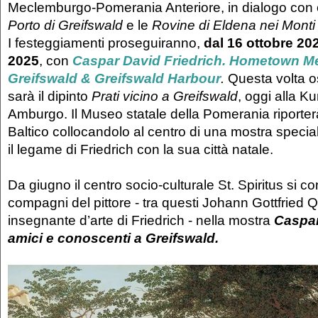
Meclemburgo-Pomerania Anteriore, in dialogo con 
Porto di Greifswald
e le
Rovine di Eldena nei Monti 
I festeggiamenti proseguiranno,
dal 16 ottobre 20
2025
, con
Caspar David Friedrich. Hometown 
Greifswald & Greifswald Harbour
.
Questa volta o
sarà il dipinto
Prati vicino a Greifswald
, oggi alla Ku
Amburgo. Il Museo statale della Pomerania riporterà
Baltico collocandolo al centro di una mostra speci
il legame di Friedrich con la sua città natale.
Da giugno il centro socio-culturale St. Spiritus si co
compagni del pittore - tra questi Johann Gottfried Qu
insegnante d’arte di Friedrich - nella mostra
Caspar
amici e conoscenti a Greifswald.