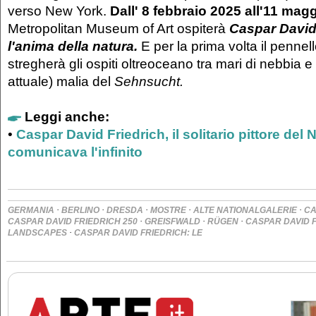
verso New York.
Dall' 8 febbraio 2025 all'11 mag
Metropolitan Museum of Art ospiterà
Caspar David 
l'anima della natura.
E per la prima volta il pennell
stregherà gli ospiti oltreoceano tra mari di nebbia 
attuale) malia del
Sehnsucht.
Leggi anche:
•
Caspar David Friedrich, il solitario pittore del
comunicava l'infinito
·
·
·
·
·
GERMANIA
BERLINO
DRESDA
MOSTRE
ALTE NATIONALGALERIE
CA
·
·
·
CASPAR DAVID FRIEDRICH 250
GREISFWALD
RÜGEN
CASPAR DAVID F
·
LANDSCAPES
CASPAR DAVID FRIEDRICH: LE