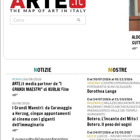
ALDO
GUT
N
OTIZIE
M
OSTRE
ROMA
| 06/08/2026
Dal 30/07/2026 al 01/11/2026
ARTE.it media partner de "I
VERONA
| CENTRO INTERNAZIONAL
FOTOGRAFIA SCAVI SCALIGERI
GRANDI MAESTRI" di KUBLAI Film
Dorothea Lange
Dal 24/07/2026 al 31/10/2026
PALERMO
| PALAZZO BELMONTE RIS
06/08/2026
PALERMO I PARCO ARCHEOLOGICO 
I Grandi Maestri: da Caravaggio
PAESAGGISTICO VALLE DEI TEMPLI -
a Herzog, cinque appuntamenti
AGRIGENTO
Botero. L’incanto del Mito I
al cinema con i giganti
Botero. Il peso dei sogni
dell'immaginario
Dal 24/07/2026 al 31/01/2027
LECCE
| LECCE – MUSEO MUST I CO
Il nuovo volto del museo fiorentino
– GALLERIA NAZIONALE DI COSENZ