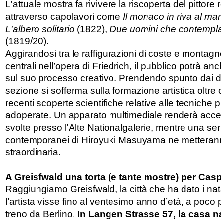
L'attuale mostra fa rivivere la riscoperta del pittore
attraverso capolavori come
Il monaco in riva al ma
L'albero solitario
(1822),
Due uomini che contempla
(1819/20).
Aggirandosi tra le raffigurazioni di coste e montagne,
centrali nell’opera di Friedrich, il pubblico potrà an
sul suo processo creativo. Prendendo spunto dai d
sezione si sofferma sulla formazione artistica oltre 
recenti scoperte scientifiche relative alle tecniche pi
adoperate. Un apparato multimediale renderà access
svolte presso l'Alte Nationalgalerie, mentre una ser
contemporanei di Hiroyuki Masuyama ne metteranno 
straordinaria.
A Greisfwald una torta (e tante mostre) per Cas
Raggiungiamo Greisfwald, la città che ha dato i nata
l’artista visse fino al ventesimo anno d’età, a poco 
treno da Berlino.
In Langen Strasse 57, la casa na