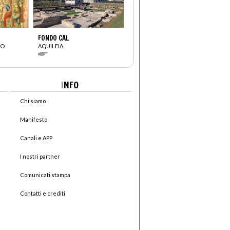
FONDO CAL
CO
AQUILEIA
I
NFO
Chi siamo
Manifesto
Canali e APP
I nostri partner
Comunicati stampa
Contatti e crediti