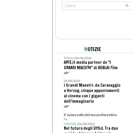
N
OTIZIE
ROMA
| 06/08/2026
ARTE.it media partner de "I
GRANDI MAESTRI" di KUBLAI Film
06/08/2026
I Grandi Maestri: da Caravaggio
a Herzog, cinque appuntamenti
al cinema con i giganti
dell'immaginario
Il nuovo volto del museo fiorentino
">
FIRENZE
| 06/08/2026
Nel futuro degli Uffizi. Tra due