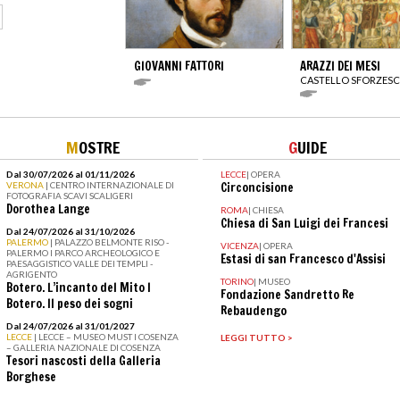
GIOVANNI FATTORI
ARAZZI DEI MESI
CASTELLO SFORZES
M
OSTRE
G
UIDE
Dal 30/07/2026 al 01/11/2026
LECCE
|
OPERA
VERONA
| CENTRO INTERNAZIONALE DI
Circoncisione
FOTOGRAFIA SCAVI SCALIGERI
Dorothea Lange
ROMA
|
CHIESA
Chiesa di San Luigi dei Francesi
Dal 24/07/2026 al 31/10/2026
PALERMO
| PALAZZO BELMONTE RISO -
VICENZA
|
OPERA
PALERMO I PARCO ARCHEOLOGICO E
Estasi di san Francesco d'Assisi
PAESAGGISTICO VALLE DEI TEMPLI -
AGRIGENTO
TORINO
|
MUSEO
Botero. L’incanto del Mito I
Fondazione Sandretto Re
Botero. Il peso dei sogni
Rebaudengo
Dal 24/07/2026 al 31/01/2027
LECCE
| LECCE – MUSEO MUST I COSENZA
LEGGI TUTTO >
– GALLERIA NAZIONALE DI COSENZA
Tesori nascosti della Galleria
Borghese