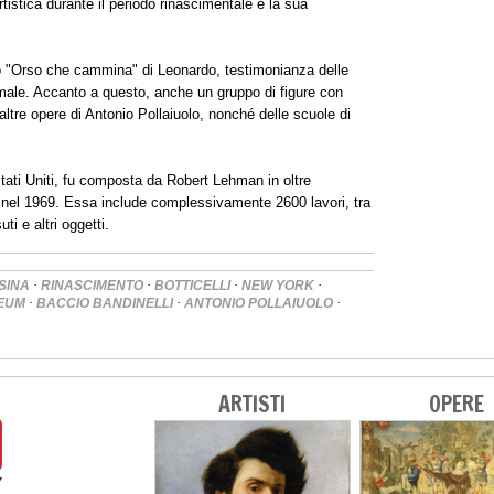
artistica durante il periodo rinascimentale e la sua
oso "Orso che cammina" di Leonardo, testimonianza delle
male. Accanto a questo, anche un gruppo di figure con
altre opere di Antonio Pollaiuolo, nonché delle scuole di
Stati Uniti, fu composta da Robert Lehman in oltre
 nel 1969. Essa include complessivamente 2600 lavori, tra
ti e altri oggetti.
·
·
·
·
SINA
RINASCIMENTO
BOTTICELLI
NEW YORK
·
·
·
EUM
BACCIO BANDINELLI
ANTONIO POLLAIUOLO
ARTISTI
OPERE