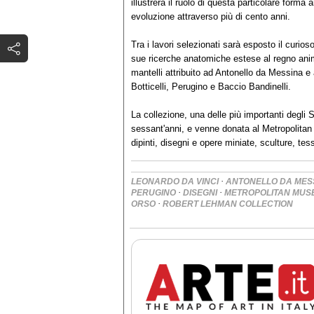
illustrerà il ruolo di questa particolare forma 
evoluzione attraverso più di cento anni.
Tra i lavori selezionati sarà esposto il curi
sue ricerche anatomiche estese al regno ani
mantelli attribuito ad Antonello da Messina e 
Botticelli, Perugino e Baccio Bandinelli.
La collezione, una delle più importanti degli 
sessant'anni, e venne donata al Metropolitan
dipinti, disegni e opere miniate, sculture, tessu
·
LEONARDO DA VINCI
ANTONELLO DA MES
·
·
PERUGINO
DISEGNI
METROPOLITAN MUS
·
ORSO
ROBERT LEHMAN COLLECTION