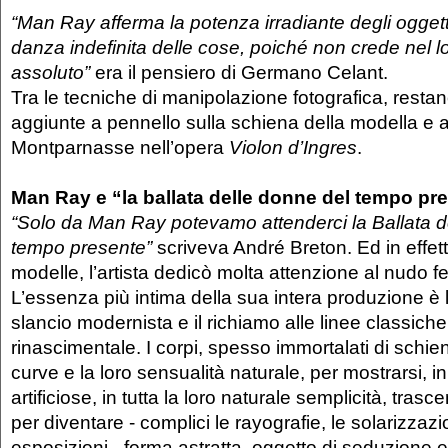
“Man Ray afferma la potenza irradiante degli ogget
danza indefinita delle cose, poiché non crede nel l
assoluto”
era il pensiero di Germano Celant.
Tra le tecniche di manipolazione fotografica, restano
aggiunte a pennello sulla schiena della modella e 
Montparnasse nell’opera
Violon d’Ingres
.
Man Ray e “la ballata delle donne del tempo pr
“Solo da Man Ray potevamo attenderci la Ballata d
tempo presente”
scriveva André Breton. Ed in effetti
modelle, l’artista dedicò molta attenzione al nudo f
L’essenza più intima della sua intera produzione è l
slancio modernista e il richiamo alle linee classiche
rinascimentale. I corpi, spesso immortalati di schie
curve e la loro sensualità naturale, per mostrarsi, in
artificiose, in tutta la loro naturale semplicità, tras
per diventare - complici le rayografie, le solarizzazi
esposizioni - forma astratta, oggetto di seduzione 