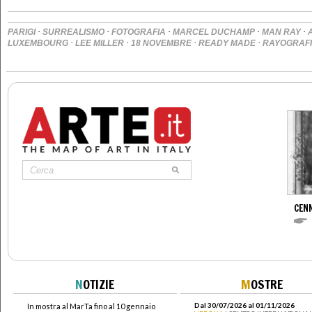
·
·
·
·
·
PARIGI
SURREALISMO
FOTOGRAFIA
MARCEL DUCHAMP
MAN RAY
·
·
·
·
LUXEMBOURG
LEE MILLER
18 NOVEMBRE
READY MADE
RAYOGRAF
CENN
N
OTIZIE
M
OSTRE
Dal 30/07/2026 al 01/11/2026
In mostra al MarTa fino al 10 gennaio