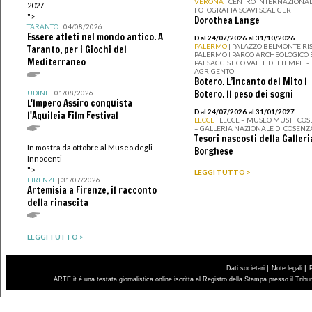
VERONA
| CENTRO INTERNAZIONAL
2027
FOTOGRAFIA SCAVI SCALIGERI
">
Dorothea Lange
TARANTO
| 04/08/2026
Essere atleti nel mondo antico. A
Dal 24/07/2026 al 31/10/2026
PALERMO
| PALAZZO BELMONTE RIS
Taranto, per i Giochi del
PALERMO I PARCO ARCHEOLOGICO 
Mediterraneo
PAESAGGISTICO VALLE DEI TEMPLI -
AGRIGENTO
Botero. L’incanto del Mito I
Botero. Il peso dei sogni
UDINE
| 01/08/2026
L'Impero Assiro conquista
Dal 24/07/2026 al 31/01/2027
l'Aquileia Film Festival
LECCE
| LECCE – MUSEO MUST I CO
– GALLERIA NAZIONALE DI COSENZ
Tesori nascosti della Galleri
In mostra da ottobre al Museo degli
Borghese
Innocenti
">
LEGGI TUTTO >
FIRENZE
| 31/07/2026
Artemisia a Firenze, il racconto
della rinascita
LEGGI TUTTO >
|
|
Dati societari
Note legali
ARTE.it è una testata giornalistica online iscritta al Registro della Stampa presso il Trib