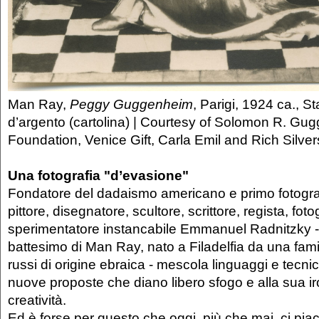
Man Ray,
Peggy Guggenheim
, Parigi, 1924 ca., S
d’argento (cartolina) | Courtesy of Solomon R. Gu
Foundation, Venice Gift, Carla Emil and Rich Silver
Una fotografia "d’evasione"
Fondatore del dadaismo americano e primo fotografo
pittore, disegnatore, scultore, scrittore, regista, foto
sperimentatore instancabile Emmanuel Radnitzky - 
battesimo di Man Ray, nato a Filadelfia da una famig
russi di origine ebraica - mescola linguaggi e tecnich
nuove proposte che diano libero sfogo e alla sua ir
creatività.
Ed è forse per questo che oggi, più che mai, ci piace