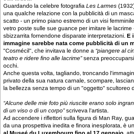
Guardando la celebre fotografia
Les Larmes
(1932)
una qualche relazione con la pubblicità di un masc
scatto - un primo piano estremo di un visi femminile
vetro poste sulle sue guance per imitare le lacrime - 
sbizzarrita fornendone disparate interpretazioni.
E 
immagine sarebbe nata come pubblicità di un 
"Cosmécil", che invitava le donne a
“piangere al c
teatro e ridere fino alle lacrime”
senza preoccuparsi 
occhi.
Anche questa volta, tagliando, troncando l'immagine
privato della sua natura carnale, scompare, lascian
la bellezza senza tempo di un "oggetto" scultoreo d
“Alcune delle mie foto più riuscite erano solo ingran
di un viso o di un corpo”
scriveva l’artista.
Ad accendere i riflettori sulla figura di Man Ray, g
da una prospettiva inedita e finora inesplorata, è 
al Museé du Luxembourg fino al 17 gennaio
, a