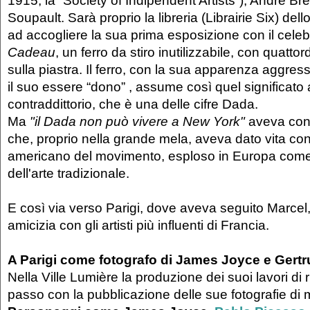
1915, la “Society of Indipendent Artists”), André Br
Soupault. Sarà proprio la libreria (Librairie Six) dell
ad accogliere la sua prima esposizione con il cel
Cadeau
, un ferro da stiro inutilizzabile, con quattord
sulla piastra. Il ferro, con la sua apparenza aggres
il suo essere “dono” , assume così quel significato
contraddittorio, che è una delle cifre Dada.
Ma
"il Dada non può vivere a New York"
aveva con
che, proprio nella grande mela, aveva dato vita c
americano del movimento, esploso in Europa come r
dell'arte tradizionale.
E così via verso Parigi, dove aveva seguito Marcel
amicizia con gli artisti più influenti di Francia.
A Parigi come fotografo di James Joyce e Gertr
Nella Ville Lumière la produzione dei suoi lavori di r
passo con la pubblicazione delle sue fotografie d