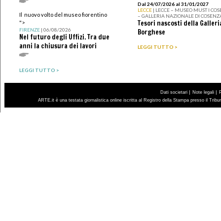
Dal 24/07/2026 al 31/01/2027
LECCE
| LECCE – MUSEO MUST I CO
Il nuovo volto del museo fiorentino
– GALLERIA NAZIONALE DI COSENZ
Tesori nascosti della Galleri
">
FIRENZE
| 06/08/2026
Borghese
Nel futuro degli Uffizi. Tra due
anni la chiusura dei lavori
LEGGI TUTTO >
LEGGI TUTTO >
|
|
Dati societari
Note legali
ARTE.it è una testata giornalistica online iscritta al Registro della Stampa presso il Trib