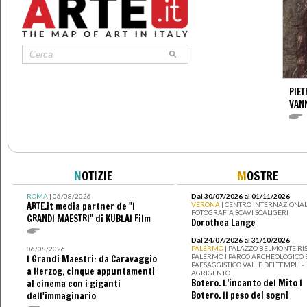
PIET
VAN
N
OTIZIE
M
OSTRE
ROMA
| 06/08/2026
Dal 30/07/2026 al 01/11/2026
ARTE.it media partner de "I
VERONA
| CENTRO INTERNAZIONAL
FOTOGRAFIA SCAVI SCALIGERI
GRANDI MAESTRI" di KUBLAI Film
Dorothea Lange
Dal 24/07/2026 al 31/10/2026
PALERMO
| PALAZZO BELMONTE RIS
06/08/2026
PALERMO I PARCO ARCHEOLOGICO 
I Grandi Maestri: da Caravaggio
PAESAGGISTICO VALLE DEI TEMPLI -
a Herzog, cinque appuntamenti
AGRIGENTO
Botero. L’incanto del Mito I
al cinema con i giganti
Botero. Il peso dei sogni
dell'immaginario