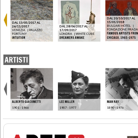
DAL 20/10/2017 AL
O
15/01/2018
DAL 13/05/2017 AL
BULGARI HOTEL
|
26/11/2017
DAL 28/06/2017 AL
FONDAZIONE PRADA
VENEZIA
|
PALAZZO
17/09/2017
O,
FAMOUS ARTISTS FRO
FORTUNY
LONDRA
|
WHITE CUBE
INTUITION
DREAMERS AWAKE
CHICAGO. 1965-1975
ARTISTI
ALBERTO GIACOMETTI
LEE MILLER
MAN RAY
1901 - 1966
1907 - 1977
1890 - 1976