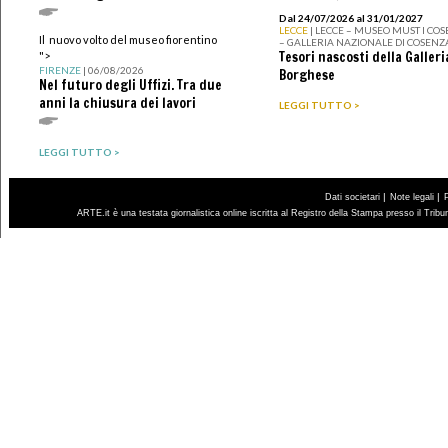
Dal 24/07/2026 al 31/01/2027
LECCE
| LECCE – MUSEO MUST I CO
Il nuovo volto del museo fiorentino
– GALLERIA NAZIONALE DI COSENZ
Tesori nascosti della Galleri
">
FIRENZE
| 06/08/2026
Borghese
Nel futuro degli Uffizi. Tra due
anni la chiusura dei lavori
LEGGI TUTTO >
LEGGI TUTTO >
|
|
Dati societari
Note legali
ARTE.it è una testata giornalistica online iscritta al Registro della Stampa presso il Trib