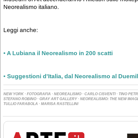
Neorealismo italiano.
Leggi anche:
• A Lubiana il Neorealismo in 200 scatti
• Suggestioni d'Italia, dal Neorealismo al Duemi
·
·
·
·
NEW YORK
FOTOGRAFIA
NEOREALISMO
CARLO CISVENTI
TINO PETR
·
·
STEFANO ROBINO
GRAY ART GALLERY
NEOREALISMO: THE NEW IMAGE 
·
TULLIO FARABOLA
MARISA RASTELLINI