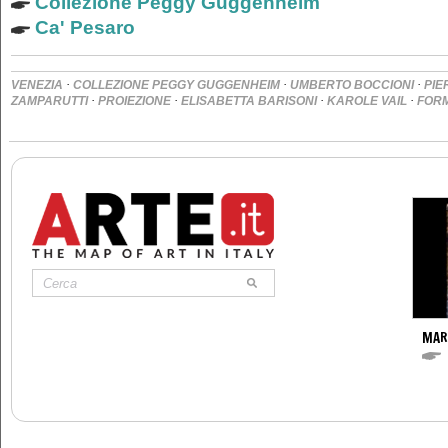
Collezione Peggy Guggenheim
Ca' Pesaro
·
·
·
VENEZIA
COLLEZIONE PEGGY GUGGENHEIM
UMBERTO BOCCIONI
PIE
·
·
·
·
ZAMPARUTTI
PROIEZIONE
ELISABETTA BARISONI
KAROLE VAIL
FORM
MAR