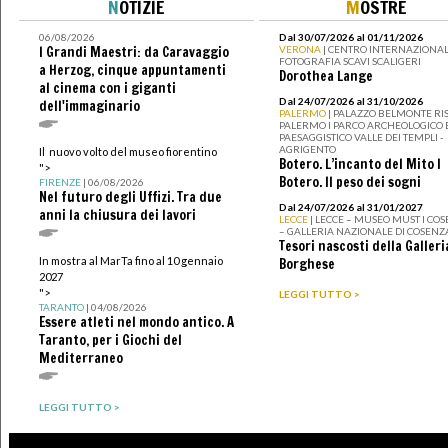
N
OTIZIE
M
OSTRE
06/08/2026
Dal 30/07/2026 al 01/11/2026
I Grandi Maestri: da Caravaggio
VERONA
| CENTRO INTERNAZIONAL
FOTOGRAFIA SCAVI SCALIGERI
a Herzog, cinque appuntamenti
Dorothea Lange
al cinema con i giganti
Dal 24/07/2026 al 31/10/2026
dell'immaginario
PALERMO
| PALAZZO BELMONTE RIS
PALERMO I PARCO ARCHEOLOGICO 
PAESAGGISTICO VALLE DEI TEMPLI -
AGRIGENTO
Il nuovo volto del museo fiorentino
Botero. L’incanto del Mito I
">
Botero. Il peso dei sogni
FIRENZE
| 06/08/2026
Nel futuro degli Uffizi. Tra due
Dal 24/07/2026 al 31/01/2027
anni la chiusura dei lavori
LECCE
| LECCE – MUSEO MUST I CO
– GALLERIA NAZIONALE DI COSENZ
Tesori nascosti della Galleri
In mostra al MarTa fino al 10 gennaio
Borghese
2027
">
LEGGI TUTTO >
TARANTO
| 04/08/2026
Essere atleti nel mondo antico. A
Taranto, per i Giochi del
Mediterraneo
LEGGI TUTTO >