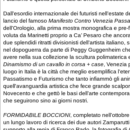
Dall’esordio internazionale dei futuristi nell’estate d
lancio del famoso
Manifesto Contro Venezia Passat
dell’Orologio, alla prima mostra monografica e pre-f
voluta da Marinetti proprio a Ca’ Pesaro che ancor
due splendidi ritratti divisionisti dell’artista italiano,
nel dopoguerra da parte di Peggy Guggenheim che
avere nella sua collezione la scultura polimaterica 
Dinamismo di un cavallo in corsa + case
, Venezia p
luogo in Italia è la città che meglio esemplifica l’ete
Passatismo e Futurismo che tanto infiammò gli anim
quell'avanguardia artistica che fece grande scalpore 
Novecento e che gettò le basi dell’arte contempor
che seguirono sino ai giorni nostri.
FORMIDABILE BOCCIONI
, completato nell’ottobre
un lungo lavoro di ricerca dei due autori Zamparutt
supporto alla regia di Franco Rado, la fotografia di A