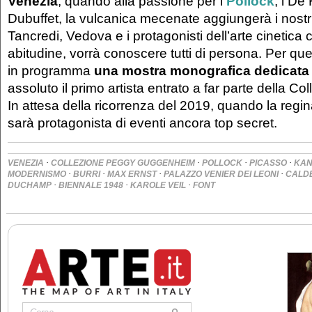
Venezia
, quando alla passione per i
Pollock
, i De
Dubuffet, la vulcanica mecenate aggiungerà i nostr
Tancredi, Vedova e i protagonisti dell’arte cinetic
abitudine, vorrà conoscere tutti di persona. Per ques
in programma
una mostra monografica dedicata
assoluto il primo artista entrato a far parte della Col
In attesa della ricorrenza del 2019, quando la reg
sarà protagonista di eventi ancora top secret.
·
·
·
·
VENEZIA
COLLEZIONE PEGGY GUGGENHEIM
POLLOCK
PICASSO
KAN
·
·
·
·
MODERNISMO
BURRI
MAX ERNST
PALAZZO VENIER DEI LEONI
CALD
·
·
·
DUCHAMP
BIENNALE 1948
KAROLE VEIL
FONT