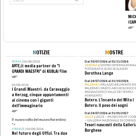
MIC
(CA
N
OTIZIE
M
OSTRE
ROMA
| 06/08/2026
Dal 30/07/2026 al 01/11/2026
ARTE.it media partner de "I
VERONA
| CENTRO INTERNAZIONAL
FOTOGRAFIA SCAVI SCALIGERI
GRANDI MAESTRI" di KUBLAI Film
Dorothea Lange
Dal 24/07/2026 al 31/10/2026
PALERMO
| PALAZZO BELMONTE RIS
06/08/2026
PALERMO I PARCO ARCHEOLOGICO 
I Grandi Maestri: da Caravaggio
PAESAGGISTICO VALLE DEI TEMPLI -
a Herzog, cinque appuntamenti
AGRIGENTO
Botero. L’incanto del Mito I
al cinema con i giganti
Botero. Il peso dei sogni
dell'immaginario
Dal 24/07/2026 al 31/01/2027
LECCE
| LECCE – MUSEO MUST I CO
Il nuovo volto del museo fiorentino
– GALLERIA NAZIONALE DI COSENZ
Tesori nascosti della Galleri
">
FIRENZE
| 06/08/2026
Borghese
Nel futuro degli Uffizi. Tra due