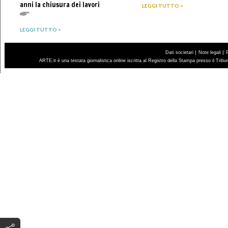
anni la chiusura dei lavori
LEGGI TUTTO >
LEGGI TUTTO >
|
|
Dati societari
Note legali
ARTE.it è una testata giornalistica online iscritta al Registro della Stampa presso il Trib