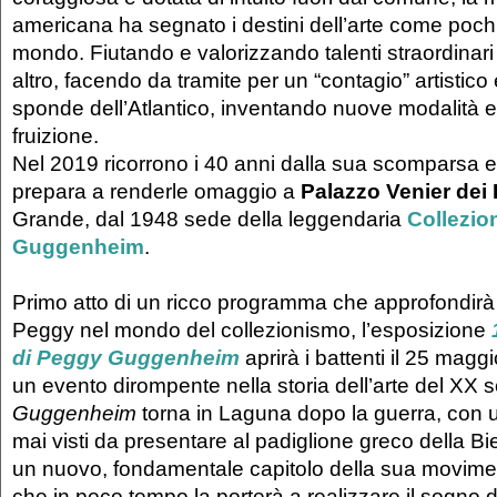
americana ha segnato i destini dell’arte come pochi a
mondo. Fiutando e valorizzando talenti straordinar
altro, facendo da tramite per un “contagio” artistico
sponde dell’Atlantico, inventando nuove modalità e
fruizione.
Nel 2019 ricorrono i 40 anni dalla sua scomparsa e
prepara a renderle omaggio a
Palazzo Venier dei
Grande, dal 1948 sede della leggendaria
Collezio
Guggenheim
.
Primo atto di un ricco programma che approfondirà 
Peggy nel mondo del collezionismo, l’esposizione
di Peggy Guggenheim
aprirà i battenti il 25 maggi
un evento dirompente nella storia dell’arte del XX s
Guggenheim
torna in Laguna dopo la guerra, con un
mai visti da presentare al padiglione greco della Bien
un nuovo, fondamentale capitolo della sua movime
che in poco tempo la porterà a realizzare il sogno d