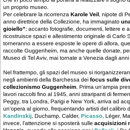
un proprio museo.
Per celebrare la ricorrenza
Karole Veil
, nipote di 
anno direttrice della Collezione, ha immaginato
un
gioiello”
: accanto fotografie, documenti, lettere e
ricostruisce spazi e allestimento originale di Carlo 
torneranno a essere esposte le opere di allora, quel
raccolte Guggenheim, ma anche quelle donate, pe
Museo di Tel Aviv, mai tornate a Venezia dagli ann
Nel frattempo, gli spazi del museo si riorganizzera
negli ambienti della Barchessa dei
focus sulle div
collezionismo Guggenheim
. Prima un’ampia pre
lavori raccolti fino al 1945, anni straripanti di ferment
Peggy, tra Londra, Parigi e New York, arriva ad ac
un’opera al giorno, frequentando artisti del calibro 
Kandinskij
, Duchamp, Calder,
Picasso
, Léger, Ma
invece, l’attenzione si sposterà sulle
acquisizioni 