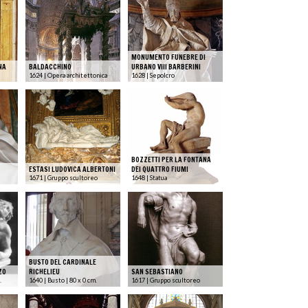
MONUMENTO FUNEBRE DI
NA
BALDACCHINO
URBANO VIII BARBERINI
1624 | Opera architettonica
1628 | Sepolcro
BOZZETTI PER LA FONTANA
ESTASI LUDOVICA ALBERTONI
DEI QUATTRO FIUMI
1671 | Gruppo scultoreo
1648 | Statua
BUSTO DEL CARDINALE
ZO
RICHELIEU
SAN SEBASTIANO
.
1640 | Busto | 80 x 0 cm.
1617 | Gruppo scultoreo