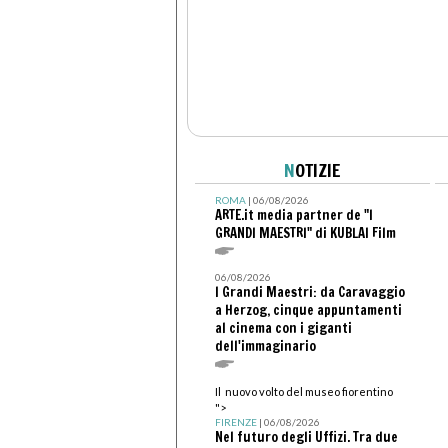
N
OTIZIE
ROMA
| 06/08/2026
ARTE.it media partner de "I
GRANDI MAESTRI" di KUBLAI Film
06/08/2026
I Grandi Maestri: da Caravaggio
a Herzog, cinque appuntamenti
al cinema con i giganti
dell'immaginario
Il nuovo volto del museo fiorentino
">
FIRENZE
| 06/08/2026
Nel futuro degli Uffizi. Tra due