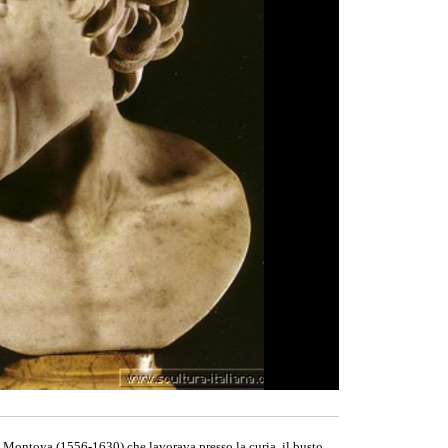
x Montoya (1556-1630) che lavorava presso la curia, il busto