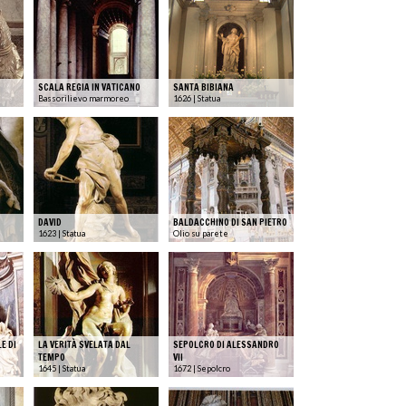
SCALA REGIA IN VATICANO
SANTA BIBIANA
Bassorilievo marmoreo
1626 | Statua
DAVID
BALDACCHINO DI SAN PIETRO
1623 | Statua
Olio su parete
E DI
LA VERITÀ SVELATA DAL
SEPOLCRO DI ALESSANDRO
TEMPO
VII
1645 | Statua
1672 | Sepolcro