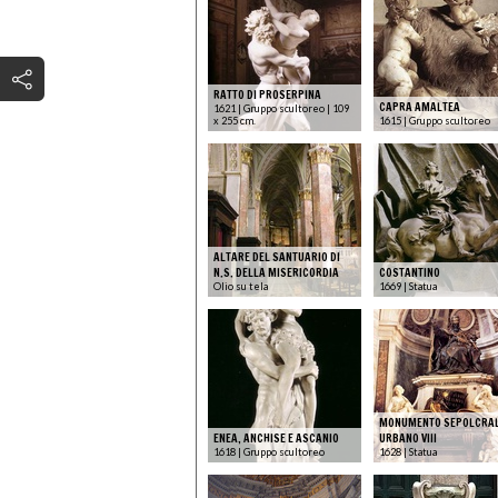
RATTO DI PROSERPINA
CAPRA AMALTEA
1621 | Gruppo scultoreo | 109
x 255 cm.
1615 | Gruppo scultoreo
ALTARE DEL SANTUARIO DI
N.S. DELLA MISERICORDIA
COSTANTINO
Olio su tela
1669 | Statua
MONUMENTO SEPOLCRAL
ENEA, ANCHISE E ASCANIO
URBANO VIII
1618 | Gruppo scultoreo
1628 | Statua