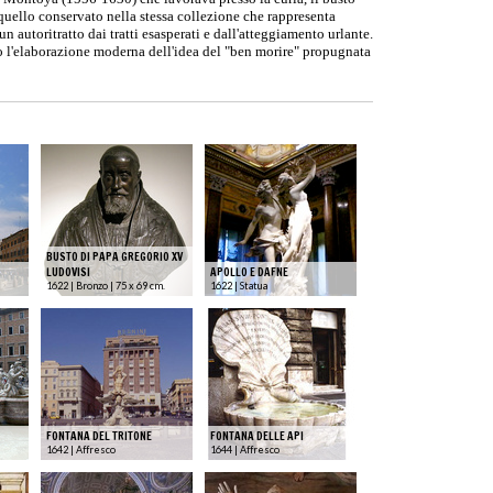
ello conservato nella stessa collezione che rappresenta
 autoritratto dai tratti esasperati e dall'atteggiamento urlante.
o l'elaborazione moderna dell'idea del "ben morire" propugnata
BUSTO DI PAPA GREGORIO XV
LUDOVISI
APOLLO E DAFNE
1622 | Bronzo | 75 x 69 cm.
1622 | Statua
FONTANA DEL TRITONE
FONTANA DELLE API
1642 | Affresco
1644 | Affresco