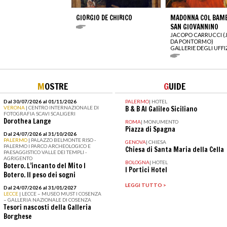
GIORGIO DE CHIRICO
MADONNA COL BAMB
SAN GIOVANNINO
JACOPO CARRUCCI 
DA PONTORMO)
GALLERIE DEGLI UFFI
M
OSTRE
G
UIDE
Dal 30/07/2026 al 01/11/2026
PALERMO
|
HOTEL
VERONA
| CENTRO INTERNAZIONALE DI
B & B Al Galileo Siciliano
FOTOGRAFIA SCAVI SCALIGERI
Dorothea Lange
ROMA
|
MONUMENTO
Piazza di Spagna
Dal 24/07/2026 al 31/10/2026
PALERMO
| PALAZZO BELMONTE RISO -
GENOVA
|
CHIESA
PALERMO I PARCO ARCHEOLOGICO E
Chiesa di Santa Maria della Cella
PAESAGGISTICO VALLE DEI TEMPLI -
AGRIGENTO
BOLOGNA
|
HOTEL
Botero. L’incanto del Mito I
I Portici Hotel
Botero. Il peso dei sogni
LEGGI TUTTO >
Dal 24/07/2026 al 31/01/2027
LECCE
| LECCE – MUSEO MUST I COSENZA
– GALLERIA NAZIONALE DI COSENZA
Tesori nascosti della Galleria
Borghese