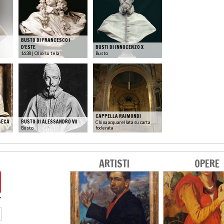
BUSTO DI FRANCESCO I
D'ESTE
BUSTI DI INNOCENZO X
1638 | Olio su tela
Busto
CAPPELLA RAIMONDI
SECA
BUSTO DI ALESSANDRO VII
China acquarellata su carta
Busto
foderata
ARTISTI
OPERE