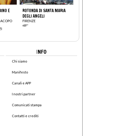
INO E
ROTONDA DI SANTA MARIA
DEGLI ANGELI
(JACOPO
FIRENZE
ZI
I
NFO
Chi siamo
Manifesto
Canali e APP
I nostri partner
Comunicati stampa
Contatti e crediti