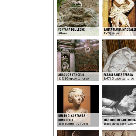
FONTANA DEL LEONE
SANTA MARIA MADDALE
Affresco
1663 | Statua
ABACUC E L'ANGELO
ESTASI SANTA TERESA
1656 | Gruppo scultoreo
1647 | Gruppo scultoreo
BUSTO DI COSTANZA
BONARELLI
MARTIRIO DI SAN LOREN
1636 | Statua | 72 x 0 cm.
1616 | Statua | 66 x 108 cm