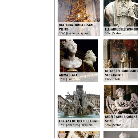
CATTEDRA LIGNEA DI SAN
PIETRO
ELEFANTE OBELISCOFOR
1666 | Cattedra Lignea
1665 | Statua
ALTARE DEL SANTISSIM
ANIMA BEATA
SACRAMENTO
1619 | Busto
Olio su tela
ANGELO CON LA CORONA 
FONTANA DEI QUATTRO FIUMI
SPINE
1648 | Affresco | 30 x 0 cm.
1667 | Statua