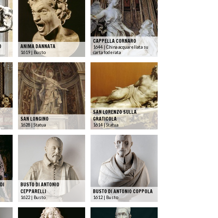
CAPPELLA CORNARO
O
ANIMA DANNATA
1644 | China acquarellata su
1619 | Busto
carta foderata
O
SAN LORENZO SULLA
SAN LONGINO
GRATICOLA
1628 | Statua
1614 | Statua
DI
BUSTO DI ANTONIO
CEPPARELLI
BUSTO DI ANTONIO COPPOLA
1622 | Busto
1612 | Busto